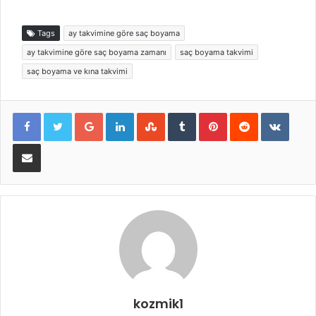
Tags
ay takvimine göre saç boyama
ay takvimine göre saç boyama zamanı
saç boyama takvimi
saç boyama ve kına takvimi
Google+
LinkedIn
StumbleUpon
Tumblr
Pinterest
Reddit
VKont
E-Posta ile paylaş
kozmik1