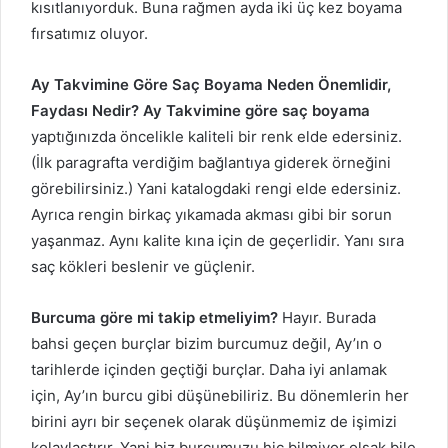
kısıtlanıyorduk. Buna rağmen ayda iki üç kez boyama
fırsatımız oluyor.
Ay Takvimine Göre Saç Boyama Neden Önemlidir,
Faydası Nedir?
Ay Takvimine göre saç boyama
yaptığınızda öncelikle kaliteli bir renk elde edersiniz.
(İlk paragrafta verdiğim bağlantıya giderek örneğini
görebilirsiniz.) Yani katalogdaki rengi elde edersiniz.
Ayrıca rengin birkaç yıkamada akması gibi bir sorun
yaşanmaz. Aynı kalite kına için de geçerlidir. Yanı sıra
saç kökleri beslenir ve güçlenir.
Burcuma göre mi takip etmeliyim?
Hayır. Burada
bahsi geçen burçlar bizim burcumuz değil, Ay’ın o
tarihlerde içinden geçtiği burçlar. Daha iyi anlamak
için, Ay’ın burcu gibi düşünebiliriz. Bu dönemlerin her
birini ayrı bir seçenek olarak düşünmemiz de işimizi
kolaylaştırır. Yani biz burcumuzu hiç bilmiyor olsak bile