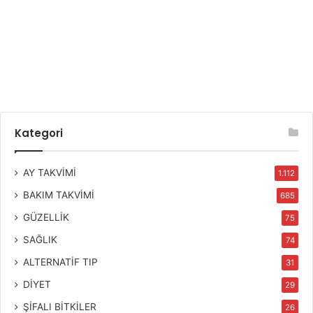
Kategori
AY TAKVİMİ
1.112
BAKIM TAKVİMİ
685
GÜZELLİK
75
SAĞLIK
74
ALTERNATİF TIP
31
DİYET
29
ŞİFALI BİTKİLER
26