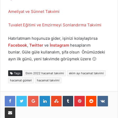
Ameliyat ve Sünnet Takvimi
Tuvalet Eğitimi ve Emzirmeyi Sonlandırma Takvimi
Hatırlatmam hoşunuza gider, işinizi kolaylaştırsa
Facebook
,
Twitter
ve
İnstagram
hesaplarım
bunlar. Güle güle kullanalım, şifa olsun Önümüzdeki
ayın ilk günü, yeni takvimde görüşmek üzere 🙂
Tags
Ekim 2022 hacamat takvimi
ekim ayı hacamat takvimi
hacamat günleri
hacamat takvimi
Google+
LinkedIn
StumbleUpon
Tumblr
Pinterest
Reddit
VKont
E-Posta ile paylaş