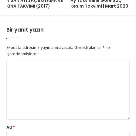
NİSAN AYI SAÇ BOYAMA VE
Ay Takvimine Göre Saç
KINA TAKVİMİ (2017)
Kesim Takvimi | Mart 2023
Bir yanıt yazın
E-posta adresiniz yayınlanmayacak.
Gerekli alanlar
*
ile
işaretlenmişlerdir
Ad
*