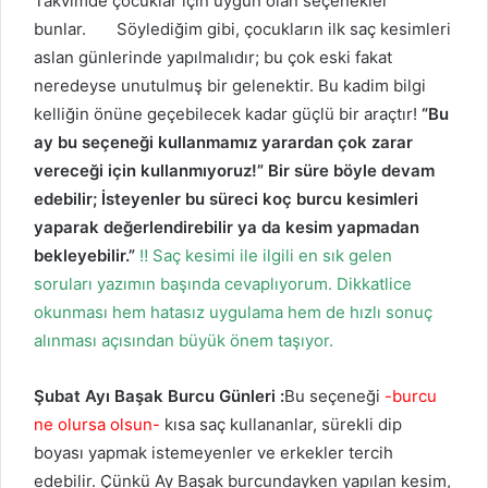
Takvimde çocuklar için uygun olan seçenekler
bunlar. Söylediğim gibi, çocukların ilk saç kesimleri
aslan günlerinde yapılmalıdır; bu çok eski fakat
neredeyse unutulmuş bir gelenektir. Bu kadim bilgi
kelliğin önüne geçebilecek kadar güçlü bir araçtır!
“Bu
ay bu seçeneği kullanmamız yarardan çok zarar
vereceği için kullanmıyoruz!” Bir süre böyle devam
edebilir; İsteyenler bu süreci koç burcu kesimleri
yaparak değerlendirebilir ya da kesim yapmadan
bekleyebilir.”
‼️ Saç kesimi ile ilgili en sık gelen
soruları yazımın başında cevaplıyorum. Dikkatlice
okunması hem hatasız uygulama hem de hızlı sonuç
alınması açısından büyük önem taşıyor.
Şubat Ayı Başak Burcu Günleri :
Bu seçeneği
-burcu
ne olursa olsun-
kısa saç kullananlar, sürekli dip
boyası yapmak istemeyenler ve erkekler tercih
edebilir. Çünkü Ay Başak burcundayken yapılan kesim,