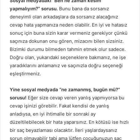
Sosyal medyadaki “Ben ne zaman kesim
yapmalıyım?” sorusu.
Bunu bana da sorsanız
deneyimli olan arkadaşlara da sorsanız alacağınız
cevap hata yapmanıza neden olabilir. En iyi ve hatasız
sonuç için buna sizin karar vermeniz gerekiyor çünkü
saçınıza dokunan onu gören, mizacını bilen sizsiniz.
Bizimki durumu bilmeden tahmin etmek olur sadece.
Doğru olan, yukarıdaki seçeneklere bakmanız, ne işe
yaradıklarını anlamanız ve saçınızla doğru seçeneği
eşleştirmeniz.
Yine sosyal medyada “ne zamanmış, bugün mü?”
sorusu!
Eğer size cevap veren yanlış yapmıyorsa bu
cevap işinizi görebilir. Fakat kendisi de yanlış
anladıysa, en iyi ihtimalle bir sonraki ay
düzeltilebilecek bir hata yaparsınız. En kötüsü ise hızlı
bir saç beyazlaması olacaktır. İleri yaşlardaysanız
sorun olmayabilir tabi ama lütfen çocuğunuzun saç