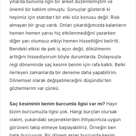
yıllarda bununla ilgili bir anket düzenlemiştim ve
önemli bir katılım olmuştu. Sonuçlar gösterdi ki
hepimiz için standart bir etki söz konusu değil. Risk
almayan bir grup vardı. Onları çıkardığımızda kalanların
hemen hemen yarısı hiç etkilenmediğini yazarken
diğer yarı olumsuz etkiyi hemen hissettiğini belirtti.
Bendeki etkisi de pek iç açıcı değil, dökülmenin
arttığını hissediyorum böyle durumlarda. Dolayısıyla
regl döneminde saç kesimi benim için rafa kalktı. Belki
ilerleyen zamanlarda bir deneme daha yapabilirim.
Dönemsel olarak değişebileceğini düşündürten
gözlemlerim var çünkü.
Saç kesiminin benim burcumla ilgisi var mı?
Hayır
bizim burcumuzla ilgisi yok. Hangi burçtan olursak
olalım, yukarıdaki seçeneklerden ihtiyacımıza uygun
görüneni takip etmeye başlayabiliriz. Örneğin ben
balık burcuyum. Bir dönem aslan burcunda kesim