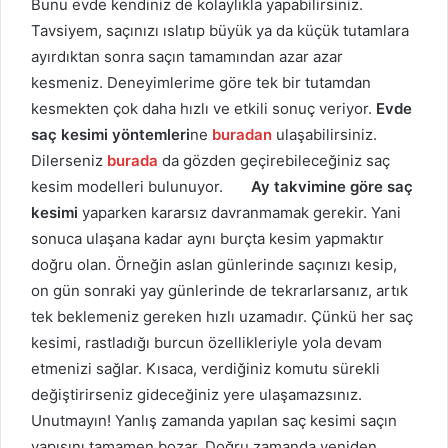
Bunu evde kendiniz de kolaylıkla yapabilirsiniz.
Tavsiyem, saçınızı ıslatıp büyük ya da küçük tutamlara
ayırdıktan sonra saçın tamamından azar azar
kesmeniz. Deneyimlerime göre tek bir tutamdan
kesmekten çok daha hızlı ve etkili sonuç veriyor.
Evde
saç kesimi yöntemleri
ne
buradan
ulaşabilirsiniz.
Dilerseniz
burada
da gözden geçirebileceğiniz saç
kesim modelleri bulunuyor.
Ay takvimine göre saç
kesimi
yaparken kararsız davranmamak gerekir. Yani
sonuca ulaşana kadar aynı burçta kesim yapmaktır
doğru olan. Örneğin aslan günlerinde saçınızı kesip,
on gün sonraki yay günlerinde de tekrarlarsanız, artık
tek beklemeniz gereken hızlı uzamadır. Çünkü her saç
kesimi, rastladığı burcun özellikleriyle yola devam
etmenizi sağlar. Kısaca, verdiğiniz komutu sürekli
değiştirirseniz gideceğiniz yere ulaşamazsınız.
Unutmayın! Yanlış zamanda yapılan saç kesimi saçın
yapısını tamamen bozar. Doğru zamanda yeniden