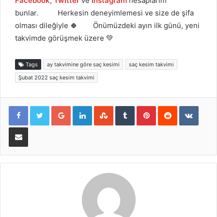
Facebook
,
Twitter
ve
İnstagram
hesaplarım
bunlar. Herkesin deneyimlemesi ve size de şifa
olması dileğiyle 🍀 Önümüzdeki ayın ilk günü, yeni
takvimde görüşmek üzere 💚
Tags
ay takvimine göre saç kesimi
saç kesim takvimi
Şubat 2022 saç kesim takvimi
Google+
LinkedIn
StumbleUpon
Tumblr
Pinterest
Reddit
VKont
E-Posta ile paylaş