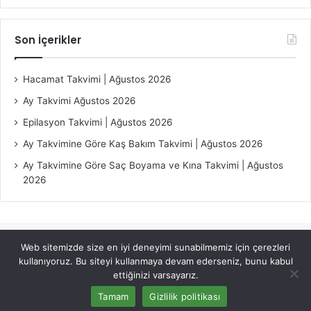
Son İçerikler
Hacamat Takvimi | Ağustos 2026
Ay Takvimi Ağustos 2026
Epilasyon Takvimi | Ağustos 2026
Ay Takvimine Göre Kaş Bakım Takvimi | Ağustos 2026
Ay Takvimine Göre Saç Boyama ve Kına Takvimi | Ağustos
2026
Web sitemizde size en iyi deneyimi sunabilmemiz için çerezleri
© Copyright 2026, All Rights Reserved |
Jannah Theme by
kullanıyoruz. Bu siteyi kullanmaya devam ederseniz, bunu kabul
TieLabs
ettiğinizi varsayarız.
Tamam
Gizlilik politikası