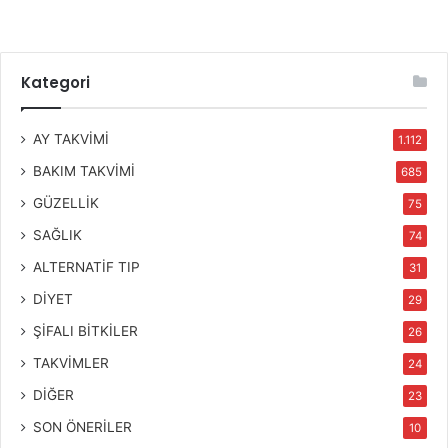
Kategori
AY TAKVİMİ
1.112
BAKIM TAKVİMİ
685
GÜZELLİK
75
SAĞLIK
74
ALTERNATİF TIP
31
DİYET
29
ŞİFALI BİTKİLER
26
TAKVİMLER
24
DİĞER
23
SON ÖNERİLER
10