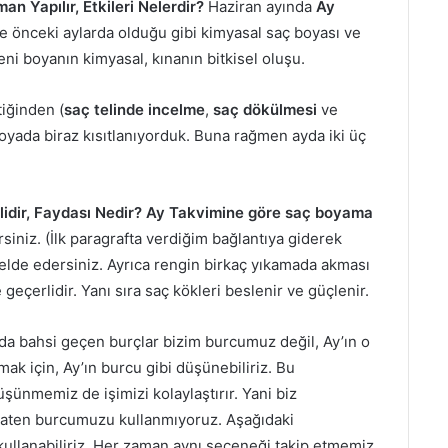
 Yapılır, Etkileri Nelerdir?
Haziran ayında
Ay
e önceki aylarda olduğu gibi kimyasal saç boyası ve
eni boyanın kimyasal, kınanın bitkisel oluşu.
iğinden (
saç telinde incelme
,
saç dökülmesi
ve
boyada biraz kısıtlanıyorduk. Buna rağmen ayda iki üç
dir, Faydası Nedir?
Ay Takvimine göre saç boyama
rsiniz. (İlk paragrafta verdiğim bağlantıya giderek
i elde edersiniz. Ayrıca rengin birkaç yıkamada akması
 geçerlidir. Yanı sıra saç kökleri beslenir ve güçlenir.
da bahsi geçen burçlar bizim burcumuz değil, Ay’ın o
mak için, Ay’ın burcu gibi düşünebiliriz. Bu
üşünmemiz de işimizi kolaylaştırır. Yani biz
 zaten burcumuzu kullanmıyoruz. Aşağıdaki
ullanabiliriz. Her zaman aynı seçeneği takip etmemiz