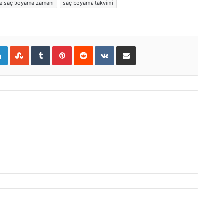
re saç boyama zamanı
saç boyama takvimi
gle+
LinkedIn
StumbleUpon
Tumblr
Pinterest
Reddit
VKontakte
E-Posta ile paylaş