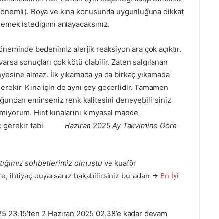
önemli). Boya ve kına konusunda uygunluğuna dikkat
demek istediğimi anlayacaksınız.
öneminde bedenimiz alerjik reaksiyonlara çok açıktır.
varsa sonuçları çok kötü olabilir. Zaten salgılanan
yesine almaz. İlk yıkamada ya da birkaç yıkamada
rekir. Kına için de aynı şey geçerlidir. Tamamen
uğundan eminseniz renk kalitesini deneyebilirsiniz
ermiyorum. Hint kınalarını kimyasal madde
emek gerekir tabi.
Haziran
2025
Ay Takvimine Göre
aştığımız sohbetlerimiz olmuştu
ve kuaför
re, ihtiyaç duyarsanız bakabilirsiniz buradan →
En İyi
5 23.15’ten 2 Haziran 2025 02.38’e kadar devam