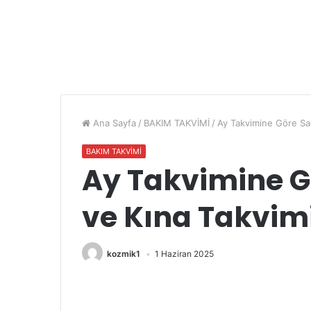
Ana Sayfa
/
BAKIM TAKVİMİ
/
Ay Takvimine Göre Sa
BAKIM TAKVİMİ
Ay Takvimine 
ve Kına Takvimi
kozmik1
1 Haziran 2025