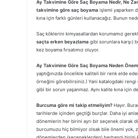
Ay Takvimine Göre Saç Boyama Nedir, Ne Zaman
takvimine göre saç boyama
işlemi yaparken d
kına için farklı günleri kullanacağız. Bunun ned
Saç köklerini kimyasallardan korumamız gerekt
saçta
erken beyazlama
gibi sorunlara karşı) 
kez boyama fırsatımız oluyor.
Ay Takvimine Göre Saç Boyama Neden Önemli
yaptığınızda öncelikle kaliteli bir renk elde ede
örneğini görebilirsiniz.) Yani katalogdaki reng
gibi bir sorun yaşanmaz. Aynı kalite kına için de
Burcuma göre mi takip etmeliyim?
Hayır. Bura
tarihlerde içinden geçtiği burçlar. Daha iyi anla
dönemlerin her birini ayrı bir seçenek olarak d
burcumuzu hiç bilmiyor olsak bile önemi yok,
dönemlerden (seçeneklerden) herhangi birini k