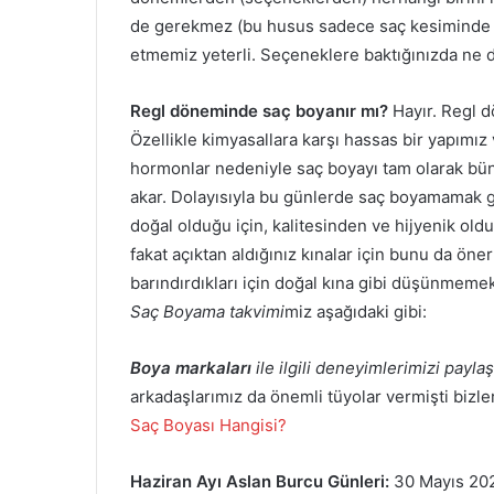
de gerekmez (bu husus sadece saç kesiminde 
etmemiz yeterli. Seçeneklere baktığınızda ne 
Regl döneminde saç boyanır mı?
Hayır. Regl d
Özellikle kimyasallara karşı hassas bir yapımız 
hormonlar nedeniyle saç boyayı tam olarak bün
akar. Dolayısıyla bu günlerde saç boyamamak ge
doğal olduğu için, kalitesinden ve hijyenik old
fakat açıktan aldığınız kınalar için bunu da ön
barındırdıkları için doğal kına gibi düşünm
Saç Boyama takvimi
miz aşağıdaki gibi:
Boya markaları
ile ilgili deneyimlerimizi payl
arkadaşlarımız da önemli tüyolar vermişti bizle
Saç Boyası Hangisi?
Haziran Ayı Aslan Burcu Günleri:
30 Mayıs 202