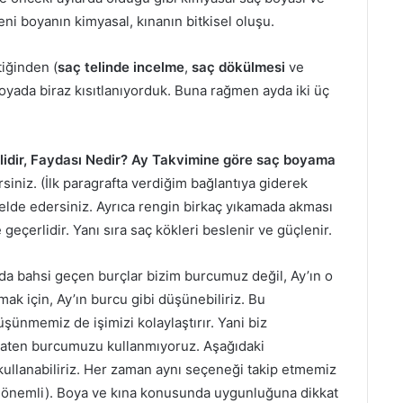
eni boyanın kimyasal, kınanın bitkisel oluşu.
iğinden (
saç telinde incelme
,
saç dökülmesi
ve
boyada biraz kısıtlanıyorduk. Buna rağmen ayda iki üç
dir, Faydası Nedir?
Ay Takvimine göre saç boyama
rsiniz. (İlk paragrafta verdiğim bağlantıya giderek
i elde edersiniz. Ayrıca rengin birkaç yıkamada akması
 geçerlidir. Yanı sıra saç kökleri beslenir ve güçlenir.
da bahsi geçen burçlar bizim burcumuz değil, Ay’ın o
mak için, Ay’ın burcu gibi düşünebiliriz. Bu
üşünmemiz de işimizi kolaylaştırır. Yani biz
 zaten burcumuzu kullanmıyoruz. Aşağıdaki
ullanabiliriz. Her zaman aynı seçeneği takip etmemiz
önemli). Boya ve kına konusunda uygunluğuna dikkat