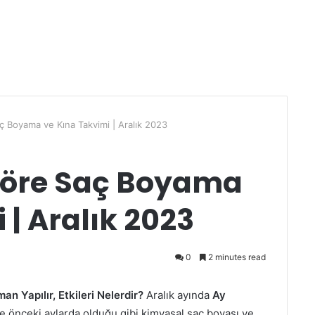
ç Boyama ve Kına Takvimi | Aralık 2023
Göre Saç Boyama
 | Aralık 2023
0
2 minutes read
 Yapılır, Etkileri Nelerdir?
Aralık ayında
Ay
e önceki aylarda olduğu gibi kimyasal saç boyası ve