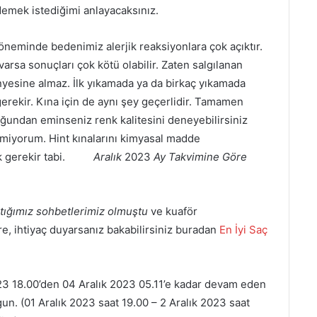
demek istediğimi anlayacaksınız.
öneminde bedenimiz alerjik reaksiyonlara çok açıktır.
varsa sonuçları çok kötü olabilir. Zaten salgılanan
yesine almaz. İlk yıkamada ya da birkaç yıkamada
rekir. Kına için de aynı şey geçerlidir. Tamamen
uğundan eminseniz renk kalitesini deneyebilirsiniz
ermiyorum. Hint kınalarını kimyasal madde
emek gerekir tabi.
Aralık
2023
Ay Takvimine Göre
aştığımız sohbetlerimiz olmuştu
ve kuaför
re, ihtiyaç duyarsanız bakabilirsiniz buradan
En İyi Saç
23 18.00’den 04 Aralık 2023 05.11’e kadar devam eden
n. (01 Aralık 2023 saat 19.00 – 2 Aralık 2023 saat