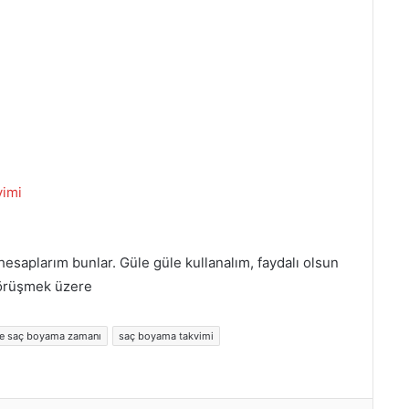
vimi
hesaplarım bunlar. Güle güle kullanalım, faydalı olsun
görüşmek üzere
re saç boyama zamanı
saç boyama takvimi