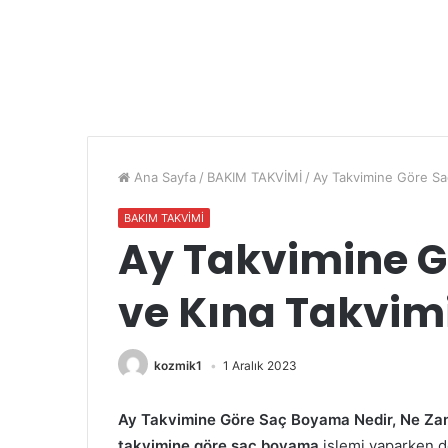
Ana Sayfa
/
BAKIM TAKVİMİ
/
Ay Takvimine Göre Sa
BAKIM TAKVİMİ
Ay Takvimine 
ve Kına Takvimi
kozmik1
1 Aralık 2023
Ay Takvimine Göre Saç Boyama Nedir, Ne Zaman
takvimine göre saç boyama
işlemi yaparken d