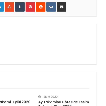
gle+
LinkedIn
StumbleUpon
Tumblr
Pinterest
Reddit
VKontakte
E-Posta ile paylaş
1 Ekim 2020
vimi | Eylül 2020
Ay Takvimine Göre Saç Kesim