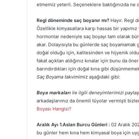
etmemiz yeterli. Seçeneklere baktığınızda ne 
Regl döneminde saç boyanır mı?
Hayır. Regl d
Özellikle kimyasallara karşı hassas bir yapımız 
hormonlar nedeniyle saç boyayı tam olarak bün
akar. Dolayısıyla bu günlerde saç boyamamak ge
doğal olduğu için, kalitesinden ve hijyenik old
fakat açıktan aldığınız kınalar için bunu da ön
barındırdıkları için doğal kına gibi düşünm
Saç Boyama takvimi
miz aşağıdaki gibi:
Boya markaları
ile ilgili deneyimlerimizi payl
arkadaşlarımız da önemli tüyolar vermişti bizle
Boyası Hangisi?
Aralık Ayı 1.Aslan Burcu Günleri :
02 Aralık 20
bu günler hem kına hem kimyasal boya için uygu