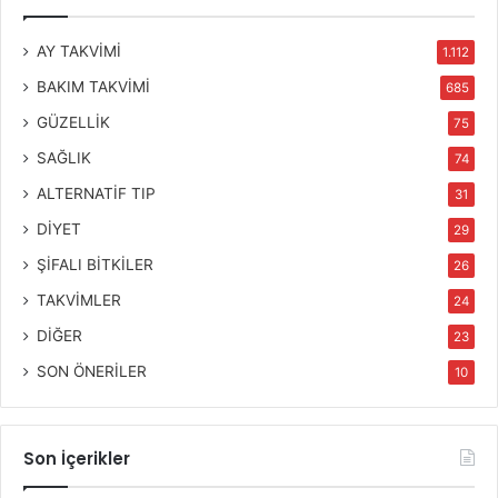
AY TAKVİMİ
1.112
BAKIM TAKVİMİ
685
GÜZELLİK
75
SAĞLIK
74
ALTERNATİF TIP
31
DİYET
29
ŞİFALI BİTKİLER
26
TAKVİMLER
24
DİĞER
23
SON ÖNERİLER
10
Son İçerikler