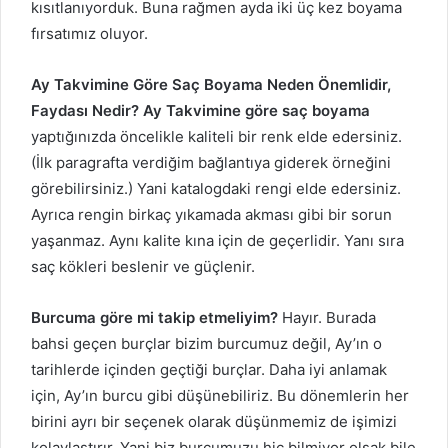
kısıtlanıyorduk. Buna rağmen ayda iki üç kez boyama
fırsatımız oluyor.
Ay Takvimine Göre Saç Boyama Neden Önemlidir,
Faydası Nedir?
Ay Takvimine göre saç boyama
yaptığınızda öncelikle kaliteli bir renk elde edersiniz.
(İlk paragrafta verdiğim bağlantıya giderek örneğini
görebilirsiniz.) Yani katalogdaki rengi elde edersiniz.
Ayrıca rengin birkaç yıkamada akması gibi bir sorun
yaşanmaz. Aynı kalite kına için de geçerlidir. Yanı sıra
saç kökleri beslenir ve güçlenir.
Burcuma göre mi takip etmeliyim?
Hayır. Burada
bahsi geçen burçlar bizim burcumuz değil, Ay’ın o
tarihlerde içinden geçtiği burçlar. Daha iyi anlamak
için, Ay’ın burcu gibi düşünebiliriz. Bu dönemlerin her
birini ayrı bir seçenek olarak düşünmemiz de işimizi
kolaylaştırır. Yani biz burcumuzu hiç bilmiyor olsak bile