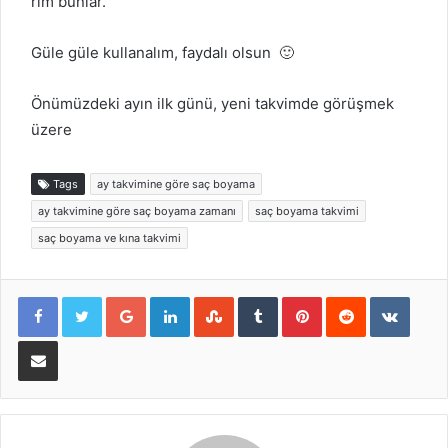
rım bunlar.
Güle güle kullanalım, faydalı olsun 🙂
Önümüzdeki ayın ilk günü, yeni takvimde görüşmek
üzere
Tags
ay takvimine göre saç boyama
ay takvimine göre saç boyama zamanı
saç boyama takvimi
saç boyama ve kına takvimi
Google+
LinkedIn
StumbleUpon
Tumblr
Pinterest
Reddit
VKont
E-Posta ile paylaş