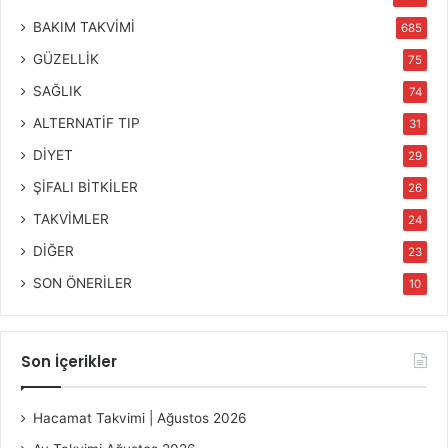
BAKIM TAKVİMİ
685
GÜZELLİK
75
SAĞLIK
74
ALTERNATİF TIP
31
DİYET
29
ŞİFALI BİTKİLER
26
TAKVİMLER
24
DİĞER
23
SON ÖNERİLER
10
Son İçerikler
Hacamat Takvimi | Ağustos 2026