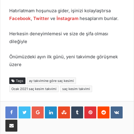
Hatırlatmam hoşunuza gider, işinizi kolaylaştırsa
Facebook
,
Twitter
ve
İnstagram
hesaplarım bunlar.
Herkesin deneyimlemesi ve size de şifa olması
dileğiyle
Önümüzdeki ayın ilk günü, yeni takvimde görüşmek
üzere
Tags
ay takvimine göre saç kesimi
Ocak 2021 saç kesim takvimi
saç kesim takvimi
Google+
LinkedIn
StumbleUpon
Tumblr
Pinterest
Reddit
VKont
E-Posta ile paylaş