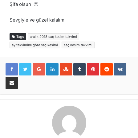
Şifa olsun 🙂
Sevgiyle ve güzel kalalım
Tags
aralık 2018 saç kesim takvimi
ay takvimine göre saç kesimi
saç kesim takvimi
Google+
LinkedIn
StumbleUpon
Tumblr
Pinterest
Reddit
VKont
E-Posta ile paylaş