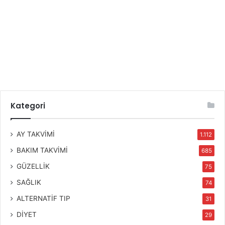
Kategori
AY TAKVİMİ
1.112
BAKIM TAKVİMİ
685
GÜZELLİK
75
SAĞLIK
74
ALTERNATİF TIP
31
DİYET
29