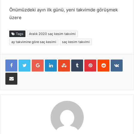
Önümüzdeki ayın ilk günü, yeni takvimde görüşmek
üzere
Tags
Aralık 2020 saç kesim takvimi
ay takvimine göre saç kesimi
saç kesim takvimi
Google+
LinkedIn
StumbleUpon
Tumblr
Pinterest
Reddit
VKont
E-Posta ile paylaş