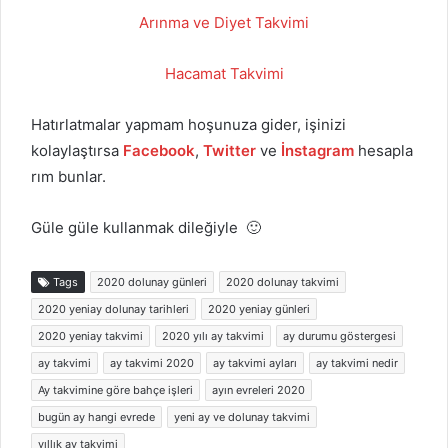
Arınma ve Diyet Takvimi
Hacamat Takvimi
Hatırlatmalar yapmam hoşunuza gider, işinizi
kolaylaştırsa
Facebook
,
Twitter
ve
İnstagram
hesapla
rım bunlar.
Güle güle kullanmak dileğiyle 🙂
Tags
2020 dolunay günleri
2020 dolunay takvimi
2020 yeniay dolunay tarihleri
2020 yeniay günleri
2020 yeniay takvimi
2020 yılı ay takvimi
ay durumu göstergesi
ay takvimi
ay takvimi 2020
ay takvimi ayları
ay takvimi nedir
Ay takvimine göre bahçe işleri
ayın evreleri 2020
bugün ay hangi evrede
yeni ay ve dolunay takvimi
yıllık ay takvimi