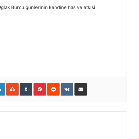
lak Burcu günlerinin kendine has ve etkisi
gle+
LinkedIn
StumbleUpon
Tumblr
Pinterest
Reddit
VKontakte
E-Posta ile paylaş