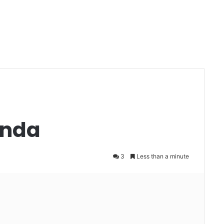
unda
3
Less than a minute