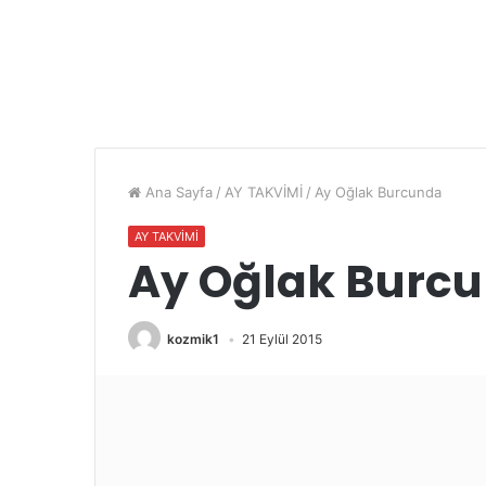
Ana Sayfa
/
AY TAKVİMİ
/
Ay Oğlak Burcunda
AY TAKVİMİ
Ay Oğlak Burc
kozmik1
21 Eylül 2015