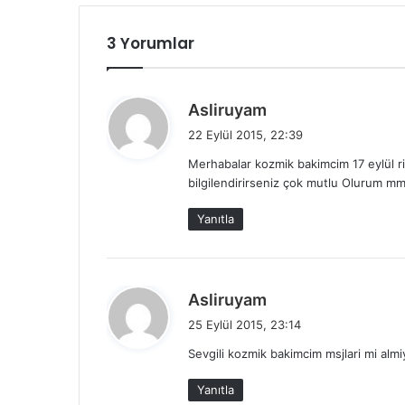
3 Yorumlar
d
Asliruyam
e
22 Eylül 2015, 22:39
d
Merhabalar kozmik bakimcim 17 eylül r
i
bilgilendirirseniz çok mutlu Olurum mm
k
i
Yanıtla
:
d
Asliruyam
e
25 Eylül 2015, 23:14
d
Sevgili kozmik bakimcim msjlari mi al
i
k
Yanıtla
i