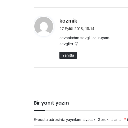
:
d
kozmik
e
27 Eylül 2015, 19:14
d
cevapladım sevgili asliruyam.
i
sevgiler 🙂
k
i
Yanıtla
:
Bir yanıt yazın
E-posta adresiniz yayınlanmayacak.
Gerekli alanlar
*
i