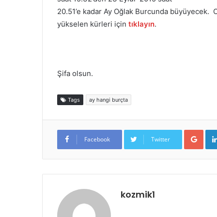
20.51’e kadar Ay Oğlak Burcunda büyüyecek. Oğ
yükselen kürleri için
tıklayın
.
Şifa olsun.
Tags
ay hangi burçta
Goo
Facebook
Twitter
kozmik1