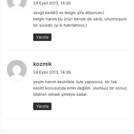
e
24 Eylül 2013, 14:39
d
sevgli kedi83 ve belgin şifa diliyorum:)
i
belgin hanım bu ürün bende de vardı, unutmuşum
k
bir süredir, iyi ki hatırlattınız:)
i
:
Yanıtla
d
kozmik
e
24 Eylül 2013, 14:39
d
yeşim hanım kesinlikle öyle yapıyoruz. bir tek
i
kesim konusunda emin değilim. olumsuz bir sonuç
k
bildiren olmadı şimdiye kadar.
i
:
Yanıtla