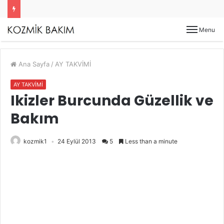
Menu
Ana Sayfa
/
AY TAKVİMİ
AY TAKVİMİ
Ikizler Burcunda Güzellik ve
Bakım
kozmik1
24 Eylül 2013
5
Less than a minute