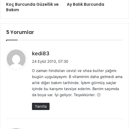
Koç Burcunda Güzellik ve
Ay Balık Burcunda
Bakım
5 Yorumlar
d
kedi83
e
24 Eylül 2013, 07:30
d
O zaman hindistan cevizi ve shea butter yağımı
i
bugün uygulayayım. B vitaminim daha gelmedi ama
k
artık diğer bakım tarihinde. İşlem görmüş saçlar
i
içinde bu karışımı tavsiye ederim. Benim saçımda
:
da boya var. İyi geliyor. Teşekkürler. 🙂
Yanıtla