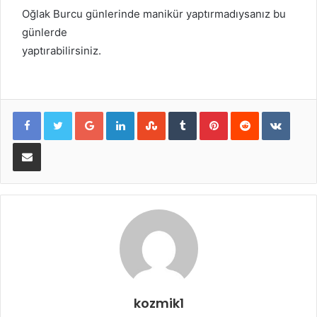
Oğlak Burcu günlerinde manikür yaptırmadıysanız bu
günlerde
yaptırabilirsiniz.
Google+
LinkedIn
StumbleUpon
Tumblr
Pinterest
Reddit
VKont
E-Posta ile paylaş
kozmik1