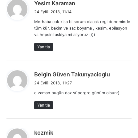
d
Yesim Karaman
e
24 Eylül 2013, 11:14
d
Merhaba cok kisa bi sorum olacak regl doneminde
i
tüm kür, bakim ve sac boyama , kesim, epilasyon
k
vs hepsini askiya mi aliyoruz :)))
i
:
Yanıtla
d
Belgin Güven Takunyacioglu
e
24 Eylül 2013, 11:27
d
o zaman bugün dax süpergro günüm olsun:)
i
k
Yanıtla
i
:
d
kozmik