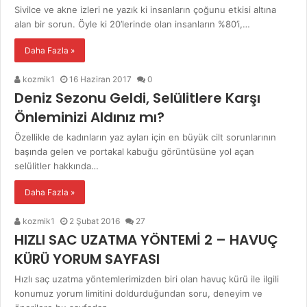
Sivilce ve akne izleri ne yazık ki insanların çoğunu etkisi altına
alan bir sorun. Öyle ki 20’lerinde olan insanların %80’i,…
Daha Fazla »
kozmik1
16 Haziran 2017
0
Deniz Sezonu Geldi, Selülitlere Karşı
Önleminizi Aldınız mı?
Özellikle de kadınların yaz ayları için en büyük cilt sorunlarının
başında gelen ve portakal kabuğu görüntüsüne yol açan
selülitler hakkında…
Daha Fazla »
kozmik1
2 Şubat 2016
27
HIZLI SAC UZATMA YÖNTEMİ 2 – HAVUÇ
KÜRÜ YORUM SAYFASI
Hızlı saç uzatma yöntemlerimizden biri olan havuç kürü ile ilgili
konumuz yorum limitini doldurduğundan soru, deneyim ve