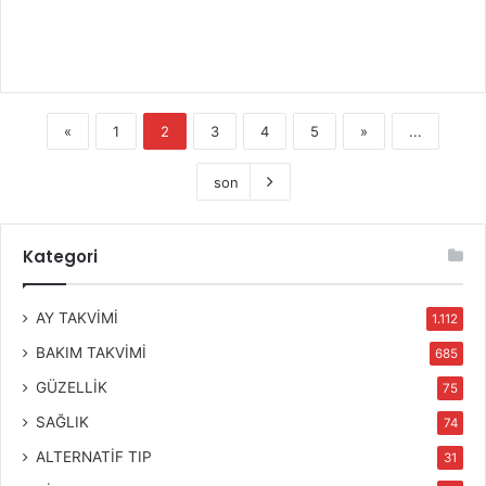
«
1
2
3
4
5
»
...
son
Kategori
AY TAKVİMİ
1.112
BAKIM TAKVİMİ
685
GÜZELLİK
75
SAĞLIK
74
ALTERNATİF TIP
31