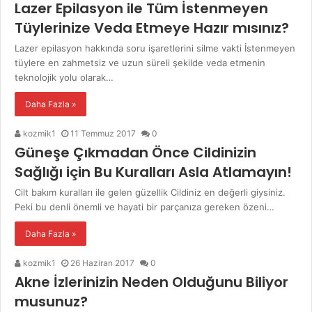
Lazer Epilasyon ile Tüm İstenmeyen
Tüylerinize Veda Etmeye Hazır mısınız?
Lazer epilasyon hakkında soru işaretlerini silme vakti İstenmeyen
tüylere en zahmetsiz ve uzun süreli şekilde veda etmenin
teknolojik yolu olarak…
Daha Fazla »
kozmik1
11 Temmuz 2017
0
Güneşe Çıkmadan Önce Cildinizin
Sağlığı için Bu Kuralları Asla Atlamayın!
Cilt bakım kuralları ile gelen güzellik Cildiniz en değerli giysiniz.
Peki bu denli önemli ve hayati bir parçanıza gereken özeni…
Daha Fazla »
kozmik1
26 Haziran 2017
0
Akne İzlerinizin Neden Olduğunu Biliyor
musunuz?