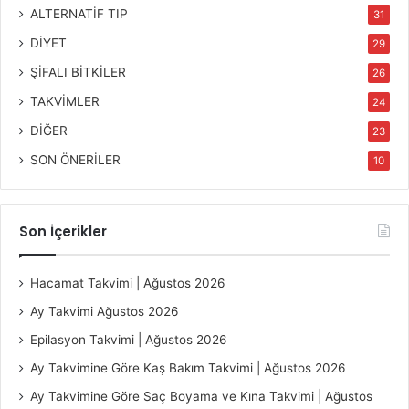
ALTERNATİF TIP
31
DİYET
29
ŞİFALI BİTKİLER
26
TAKVİMLER
24
DİĞER
23
SON ÖNERİLER
10
Son İçerikler
Hacamat Takvimi | Ağustos 2026
Ay Takvimi Ağustos 2026
Epilasyon Takvimi | Ağustos 2026
Ay Takvimine Göre Kaş Bakım Takvimi | Ağustos 2026
Ay Takvimine Göre Saç Boyama ve Kına Takvimi | Ağustos