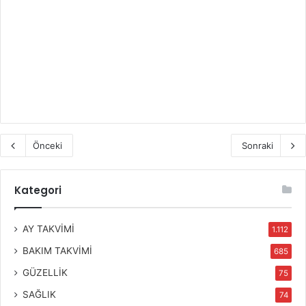
Önceki
Sonraki
Kategori
AY TAKVİMİ
1.112
BAKIM TAKVİMİ
685
GÜZELLİK
75
SAĞLIK
74