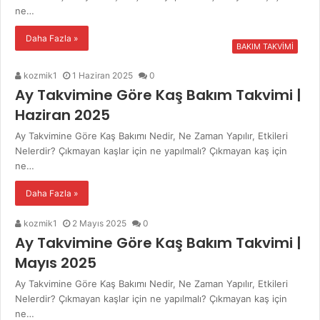
ne…
Daha Fazla »
BAKIM TAKVİMİ
kozmik1
1 Haziran 2025
0
Ay Takvimine Göre Kaş Bakım Takvimi |
Haziran 2025
Ay Takvimine Göre Kaş Bakımı Nedir, Ne Zaman Yapılır, Etkileri
Nelerdir? Çıkmayan kaşlar için ne yapılmalı? Çıkmayan kaş için
ne…
Daha Fazla »
kozmik1
2 Mayıs 2025
0
Ay Takvimine Göre Kaş Bakım Takvimi |
Mayıs 2025
Ay Takvimine Göre Kaş Bakımı Nedir, Ne Zaman Yapılır, Etkileri
Nelerdir? Çıkmayan kaşlar için ne yapılmalı? Çıkmayan kaş için
ne…