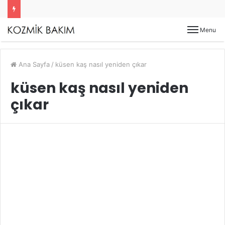
Menu
Ana Sayfa
/
küsen kaş nasıl yeniden çıkar
küsen kaş nasıl yeniden
çıkar