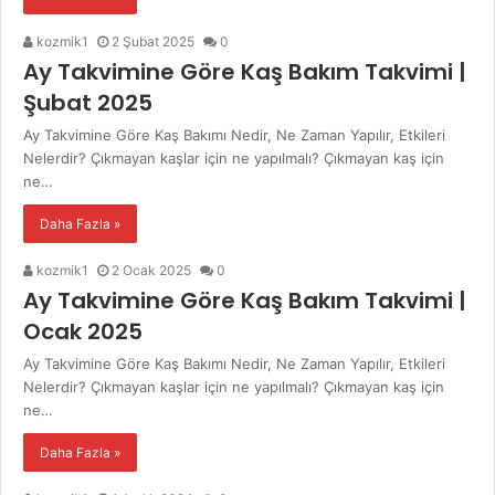
kozmik1
2 Şubat 2025
0
Ay Takvimine Göre Kaş Bakım Takvimi |
Şubat 2025
Ay Takvimine Göre Kaş Bakımı Nedir, Ne Zaman Yapılır, Etkileri
Nelerdir? Çıkmayan kaşlar için ne yapılmalı? Çıkmayan kaş için
ne…
Daha Fazla »
kozmik1
2 Ocak 2025
0
Ay Takvimine Göre Kaş Bakım Takvimi |
Ocak 2025
Ay Takvimine Göre Kaş Bakımı Nedir, Ne Zaman Yapılır, Etkileri
Nelerdir? Çıkmayan kaşlar için ne yapılmalı? Çıkmayan kaş için
ne…
Daha Fazla »