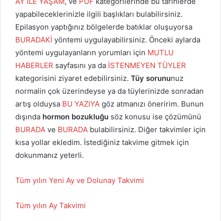
AY İLE YAŞAM
, ve
PÜF
kategorilerinde bu tarihlerde
yapabileceklerinizle ilgili başlıkları bulabilirsiniz.
Epilasyon yaptığınız bölgelerde batıklar oluşuyorsa
BURADAKİ
yöntemi uygulayabilirsiniz. Önceki aylarda
yöntemi uygulayanların yorumları için
MUTLU
HABERLER
sayfasını ya da
İSTENMEYEN TÜYLER
kategorisini ziyaret edebilirsiniz.
Tüy sorunu
nuz
normalin çok üzerindeyse ya da tüylerinizde sonradan
artış olduysa
BU YAZIYA
göz atmanızı öneririm. Bunun
dışında
hormon bozukluğu
söz konusu ise çözümünü
BURADA
ve
BURADA
bulabilirsiniz. Diğer takvimler için
kısa yollar ekledim. İstediğiniz takvime gitmek için
dokunmanız yeterli.
Tüm yılın Yeni Ay ve Dolunay Takvimi
Tüm yılın Ay Takvimi