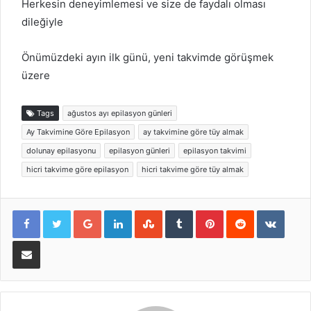
Herkesin deneyimlemesi ve size de faydalı olması
dileğiyle
Önümüzdeki ayın ilk günü, yeni takvimde görüşmek
üzere
Tags
ağustos ayı epilasyon günleri
Ay Takvimine Göre Epilasyon
ay takvimine göre tüy almak
dolunay epilasyonu
epilasyon günleri
epilasyon takvimi
hicri takvime göre epilasyon
hicri takvime göre tüy almak
Google+
LinkedIn
StumbleUpon
Tumblr
Pinterest
Reddit
VKont
E-Posta ile paylaş