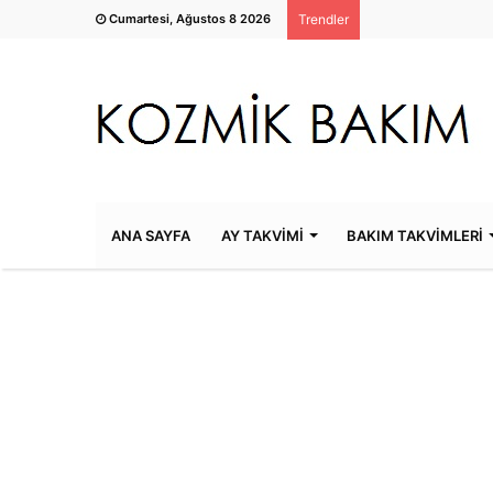
Cumartesi, Ağustos 8 2026
Trendler
ANA SAYFA
AY TAKVİMİ
BAKIM TAKVİMLERİ