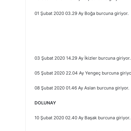
01 Şubat 2020 03.29 Ay Boğa burcuna giriyor.
03 Şubat 2020 14.29 Ay İkizler burcuna giriyor.
05 Şubat 2020 22.04 Ay Yengeç burcuna giriyo
08 Şubat 2020 01.46 Ay Aslan burcuna giriyor.
DOLUNAY
10 Şubat 2020 02.40 Ay Başak burcuna giriyor.