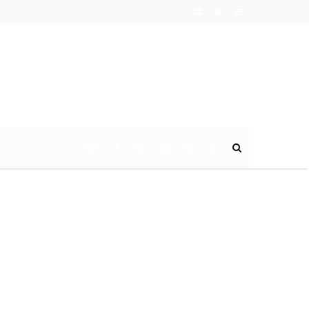
Random
Log
Sidebar
Article
In
Ara