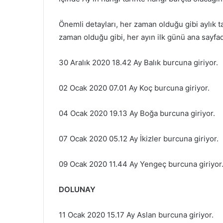
Önemli detayları, her zaman olduğu gibi aylık t
zaman olduğu gibi, her ayın ilk günü ana sayfa
30 Aralık 2020 18.42 Ay Balık burcuna giriyor.
02 Ocak 2020 07.01 Ay Koç burcuna giriyor.
04 Ocak 2020 19.13 Ay Boğa burcuna giriyor.
07 Ocak 2020 05.12 Ay İkizler burcuna giriyor.
09 Ocak 2020 11.44 Ay Yengeç burcuna giriyor
DOLUNAY
11 Ocak 2020 15.17 Ay Aslan burcuna giriyor.