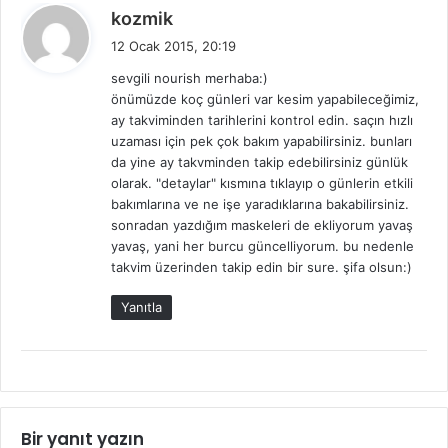
d
kozmik
e
12 Ocak 2015, 20:19
d
sevgili nourish merhaba:)
i
önümüzde koç günleri var kesim yapabileceğimiz,
k
ay takviminden tarihlerini kontrol edin. saçın hızlı
i
uzaması için pek çok bakım yapabilirsiniz. bunları
:
da yine ay takvminden takip edebilirsiniz günlük
olarak. "detaylar" kısmına tıklayıp o günlerin etkili
bakımlarına ve ne işe yaradıklarına bakabilirsiniz.
sonradan yazdığım maskeleri de ekliyorum yavaş
yavaş, yani her burcu güncelliyorum. bu nedenle
takvim üzerinden takip edin bir sure. şifa olsun:)
Yanıtla
Bir yanıt yazın