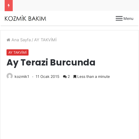
Menu
Ana Sayfa
/
AY TAKVİMİ
AY TAKVİMİ
Ay Terazi Burcunda
kozmik1
11 Ocak 2015
2
Less than a minute