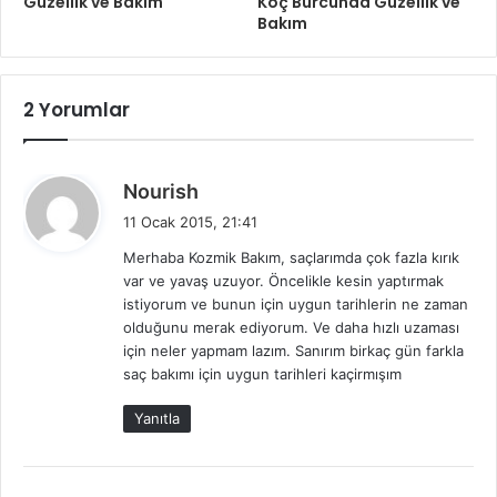
Güzellik ve Bakım
Koç Burcunda Güzellik ve
Bakım
2 Yorumlar
d
Nourish
e
11 Ocak 2015, 21:41
d
Merhaba Kozmik Bakım, saçlarımda çok fazla kırık
i
var ve yavaş uzuyor. Öncelikle kesin yaptırmak
k
istiyorum ve bunun için uygun tarihlerin ne zaman
i
olduğunu merak ediyorum. Ve daha hızlı uzaması
:
için neler yapmam lazım. Sanırım birkaç gün farkla
saç bakımı için uygun tarihleri kaçirmışım
Yanıtla