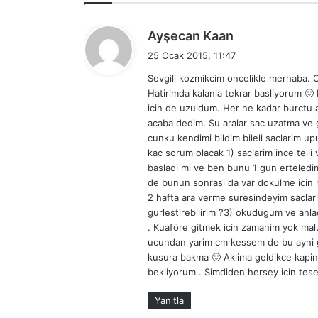
d
Ayşecan Kaan
e
25 Ocak 2015, 11:47
d
Sevgili kozmikcim oncelikle merhaba. 
i
Hatirimda kalanla tekrar basliyorum 
k
icin de uzuldum. Her ne kadar burctu
i
acaba dedim. Su aralar sac uzatma ve
:
cunku kendimi bildim bileli saclarim u
kac sorum olacak 1) saclarim ince tell
basladi mi ve ben bunu 1 gun erteledim 
de bunun sonrasi da var dokulme icin 
2 hafta ara verme suresindeyim saclari
gurlestirebilirim ?3) okudugum ve anla
. Kuaföre gitmek icin zamanim yok mal
ucundan yarim cm kessem de bu ayni g
kusura bakma 🙂 Aklima geldikce kapini 
bekliyorum . Simdiden hersey icin tesek
Yanıtla