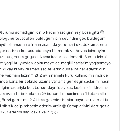
Oturumu acmadigim icin o kadar yazdigim sey bosa gitti 🙁
🙂 blogunu tesadüfen buldugum icin sevindim gec buldugum
 aydi bilmesem ve inanmasam da yorumlari okuduktan sonra
 gurlestirme konusunda baya bir merak ve heves icindeyim
puzunu gectim gogus hizama kadar bile inmedi. Bunun icin ki
i ve yagli bu yuzden dokulmeye de megilli saclarim yaglanmaya
ki vay ki vay resmen sac tellerim dusta intihar ediyor ki bi
ne yapmam lazim ? 2) 2 ay sinameki kuru kullandim simdi de
mda bariz bir sekilde uzama var ama gur degil saclarimi nasil
digim kadariyla koc burcundaymis ay sac kesimi icin idealmis
um evde bebek olunca 🙂 bunun icin sacimdan 1 tutam alip
örevi gorur mu ? Aklima gelenler bunlar baya bir uzun oldu
sik sik calip rahatsiz ederim artik 🙂 Cevaplarinizi dort gozle
kur ederim saglicakla kalin :))))