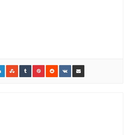
gle+
LinkedIn
StumbleUpon
Tumblr
Pinterest
Reddit
VKontakte
E-Posta ile paylaş