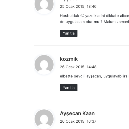
e
25 Ocak 2015, 18:46
d
Hosbulduk 🙂 yazdiklarini dikkate alic
i
de uygulasam olur mu ? Malum zamanla
k
i
Yanıtla
:
d
kozmik
e
26 Ocak 2015, 14:48
d
elbette sevgili ayşecan, uygulayabilirsi
i
k
Yanıtla
i
:
d
Ayşecan Kaan
e
26 Ocak 2015, 16:37
d