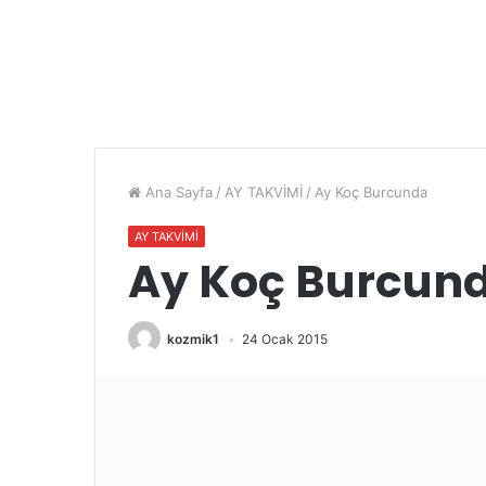
Ana Sayfa
/
AY TAKVİMİ
/
Ay Koç Burcunda
AY TAKVİMİ
Ay Koç Burcun
kozmik1
24 Ocak 2015