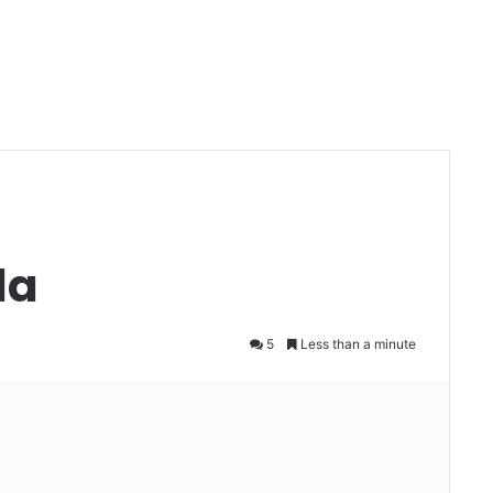
da
5
Less than a minute