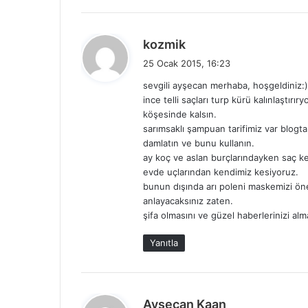
d
kozmik
e
25 Ocak 2015, 16:23
d
sevgili ayşecan merhaba, hoşgeldiniz:)
i
ince telli saçları turp kürü kalınlaştır
k
köşesinde kalsın.
i
sarımsaklı şampuan tarifimiz var blogta
:
damlatın ve bunu kullanın.
ay koç ve aslan burçlarındayken saç k
evde uçlarından kendimiz kesiyoruz.
bunun dışında arı poleni maskemizi ö
anlayacaksınız zaten.
şifa olmasını ve güzel haberlerinizi alm
Yanıtla
d
Ayşecan Kaan