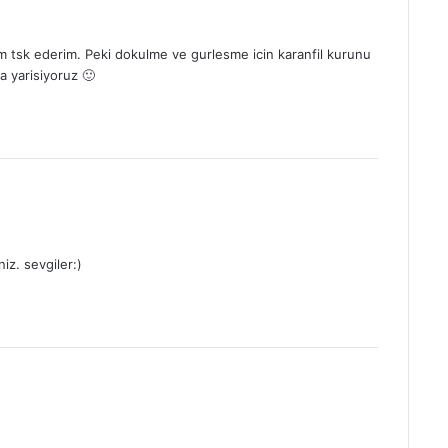
am tsk ederim. Peki dokulme ve gurlesme icin karanfil kurunu
 yarisiyoruz 🙂
niz. sevgiler:)