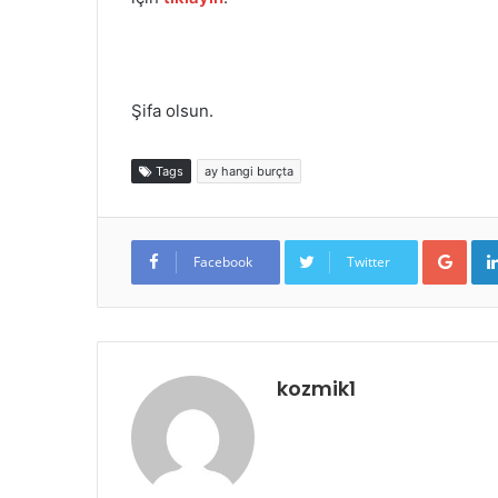
Şifa olsun.
Tags
ay hangi burçta
Goo
Facebook
Twitter
kozmik1