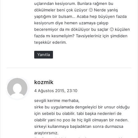
uçlarından kesiyorum. Bunlara rağmen bu
:
dökülmeler beni çok üzüyor 🙁 Nerde yanlış
yaptığımı bir bulsam… Acaba hep büyüyen fazda
kesiyorum diye hemen uzamaya çalışıp
beceremiyor da mı dökülüyor bu saçlar 🙂 küçülen
fazda mı kesmeliyim? Tavsiyeleriniz için şimdiden
teşekkür ederim.
Yanıtla
d
kozmik
e
4 Ağustos 2015, 23:10
d
sevgili kerime merhaba,
i
sirke bu uygulamada dengeleyici bir unsur olduğu
k
için sebebi bu olabilir. tabi başka nedenleri de
i
olabilir yani no poo ile hiç ilgili olmayan bir neden.
:
sirkeyi kullanmaya başladıktan sonra durmazsa
araştırırsınız.