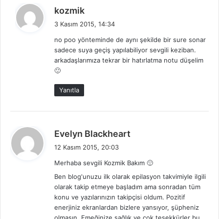
d
kozmik
e
3 Kasım 2015, 14:34
d
no poo yönteminde de aynı şekilde bir sure sonar
i
sadece suya geçiş yapılabiliyor sevgili keziban.
k
arkadaşlarımıza tekrar bir hatırlatma notu düşelim
i
🙂
:
Yanıtla
d
Evelyn Blackheart
e
12 Kasım 2015, 20:03
d
Merhaba sevgili Kozmik Bakım 🙂
i
Ben blog'unuzu ilk olarak epilasyon takvimiyle ilgili
k
olarak takip etmeye başladım ama sonradan tüm
i
konu ve yazılarınızın takipçisi oldum. Pozitif
:
enerjiniz ekranlardan bizlere yansıyor, şüpheniz
olmasın. Emeğinize sağlık ve çok teşekkürler bu