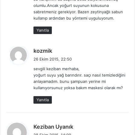
:
olumlu.Ancak yoğurt suyunun kokusuna
sabretmeniz gerekiyor. Bazen zeytinyağlı sabun
kullanıp ardından bu yöntemi uyguluyorum.
Yanıtla
d
kozmik
e
26 Ekim 2015, 22:50
d
sevgili keziban merhaba,
i
yoğurt suyu yağ barındırır. saçı nasıl temizlediğini
k
anlayamadım. bunu şampuan yerine mi
i
kullanıyorsunuz yoksa bakım maskesi olarak mı?
:
Yanıtla
d
Keziban Uyanık
e