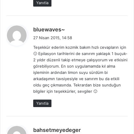
Yanıtla
d
bluewaves~
e
27 Nisan 2015, 14:58
d
Teşekkür ederim kozmik bakım hızlı cevapların için
i
🙂 Epilasyon tarihlerini de sanırım yaklaşık 1 buçuk-
k
2 yıldır düzenli takip etmeye çalışıyorum ve etkisini
i
görebiliyorum. En son uygulamamda kıl alma
:
işleminin ardından limon suyu sürdüm bi
arkadaşımın tavsiyesiyle ve sanırım bu da etkili
oldu geç çıkmasında. Tekrardan bize sunduğun
bilgiler için teşekkürler, sevgiler 🙂
Yanıtla
d
bahsetmeyedeger