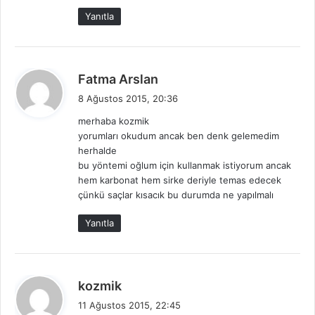
Yanıtla
d
Fatma Arslan
e
8 Ağustos 2015, 20:36
d
merhaba kozmik
i
yorumları okudum ancak ben denk gelemedim
k
herhalde
i
bu yöntemi oğlum için kullanmak istiyorum ancak
:
hem karbonat hem sirke deriyle temas edecek
çünkü saçlar kısacık bu durumda ne yapılmalı
Yanıtla
d
kozmik
e
11 Ağustos 2015, 22:45