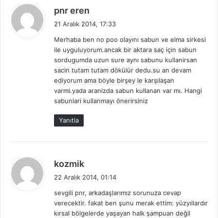
d
pnr eren
e
21 Aralık 2014, 17:33
d
Merhaba ben no poo olayını sabun ve elma sirkesi
i
ile uyguluyorum.ancak bir aktara saç için sabun
k
sordugumda uzun sure aynı sabunu kullanirsan
i
sacin tutam tutam dökülür dedu.su an devam
:
ediyorum ama böyle birşey le karşılaşan
varmi.yada aranizda sabun kullanan var mı. Hangi
sabunlari kullanmayı önerirsiniz
Yanıtla
d
kozmik
e
22 Aralık 2014, 01:14
d
sevgili pnr, arkadaşlarımız sorunuza cevap
i
verecektir. fakat ben şunu merak ettim: yüzyıllardır
k
kırsal bölgelerde yaşayan halk şampuan değil
i