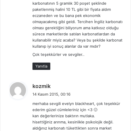
karbonatının 5 gramlık 30 poşet şeklinde
paketlenmiş halini 10 TL gibi bir fiyata aldım
eczaneden ve bu bana pek ekonomik
olmayacakmış gibi geldi. Tercihen İngiliz karbonatı
olması gerektiğini biliyorum ama katkısız olduğu
sürece marketlerde satılan karbonatlardan da
kullanabilir miyiz acaba? Veya bu şekilde karbonat
kullanıp iyi sonuç alanlar da var mıdır?
Çok teşekkürler ve sevgiler..
Yanıtla
d
kozmik
e
14 Kasım 2015, 00:16
d
merhaba sevgili evelyn blackheart, çok teşekkür
i
ederim güzel cümleleriniz için <3 🙂
k
kan değerlerinize baktırın mutlaka.
i
hisettiğiniz arınma, kesinlikle psikolojik değil.
:
aldığınız karbonatı tükettikten sonra market