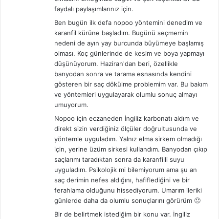
faydalı paylaşımlarınız için.
Ben bugün ilk defa nopoo yöntemini denedim ve
karanfil kürüne başladım. Bugünü seçmemin
nedeni de ayın yay burcunda büyümeye başlamış
olması. Koç günlerinde de kesim ve boya yapmayı
düşünüyorum. Haziran'dan beri, özellikle
banyodan sonra ve tarama esnasında kendini
gösteren bir saç dökülme problemim var. Bu bakım
ve yöntemleri uygulayarak olumlu sonuç almayı
umuyorum.
Nopoo için eczaneden İngiliz karbonatı aldım ve
direkt sizin verdiğiniz ölçüler doğrultusunda ve
yöntemle uyguladım. Yalnız elma sirkem olmadığı
için, yerine üzüm sirkesi kullandım. Banyodan çıkıp
saçlarımı taradıktan sonra da karanfilli suyu
uyguladım. Psikolojik mi bilemiyorum ama şu an
saç derimin nefes aldığını, hafiflediğini ve bir
ferahlama olduğunu hissediyorum. Umarım ileriki
günlerde daha da olumlu sonuçlarını görürüm 🙂
Bir de belirtmek istediğim bir konu var. İngiliz