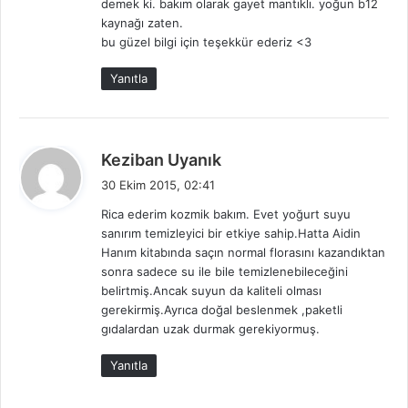
demek ki. bakım olarak gayet mantıklı. yoğun b12
i
kaynağı zaten.
:
bu güzel bilgi için teşekkür ederiz <3
Yanıtla
d
Keziban Uyanık
e
30 Ekim 2015, 02:41
d
Rica ederim kozmik bakım. Evet yoğurt suyu
i
sanırım temizleyici bir etkiye sahip.Hatta Aidin
k
Hanım kitabında saçın normal florasını kazandıktan
i
sonra sadece su ile bile temizlenebileceğini
:
belirtmiş.Ancak suyun da kaliteli olması
gerekirmiş.Ayrıca doğal beslenmek ,paketli
gıdalardan uzak durmak gerekiyormuş.
Yanıtla