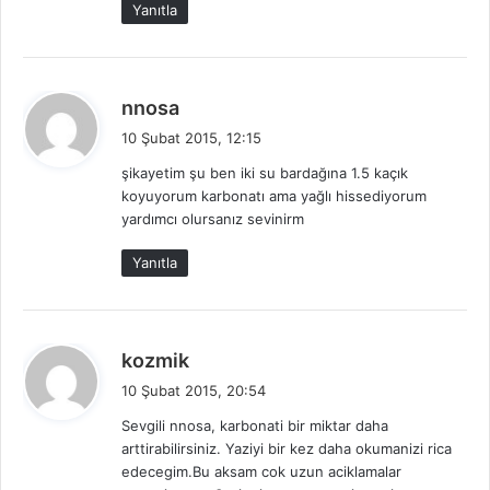
Yanıtla
:
d
nnosa
e
10 Şubat 2015, 12:15
d
şikayetim şu ben iki su bardağına 1.5 kaçık
i
koyuyorum karbonatı ama yağlı hissediyorum
k
yardımcı olursanız sevinirm
i
:
Yanıtla
d
kozmik
e
10 Şubat 2015, 20:54
d
Sevgili nnosa, karbonati bir miktar daha
i
arttirabilirsiniz. Yaziyi bir kez daha okumanizi rica
k
edecegim.Bu aksam cok uzun aciklamalar
i