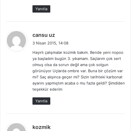
Yanıtla
d
cansu uz
e
3 Nisan 2015, 14:08
d
Hayırlı çalışmalar kozmik bakım. Bende yeni nopoo
i
ya başladım bugün 3. yıkamam. Saçlarım çok sert
k
olmuş olsa da sorun değil ama çok solgun
i
görünüyor Uçlarda ombre var. Buna bir çözüm var
:
mı? Saç alışınca geçer mi? Sizin tarihteki karbonat
ayarını yapmıştım acaba o mu fazla geldi? Şimdiden
teşekkür ederim
Yanıtla
d
kozmik