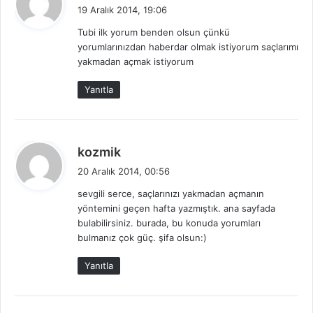
e
19 Aralık 2014, 19:06
d
Tubi ilk yorum benden olsun çünkü
i
yorumlarınızdan haberdar olmak istiyorum saçlarımı
k
yakmadan açmak istiyorum
i
:
Yanıtla
d
kozmik
e
20 Aralık 2014, 00:56
d
sevgili serce, saçlarınızı yakmadan açmanın
i
yöntemini geçen hafta yazmıştık. ana sayfada
k
bulabilirsiniz. burada, bu konuda yorumları
i
bulmanız çok güç. şifa olsun:)
:
Yanıtla