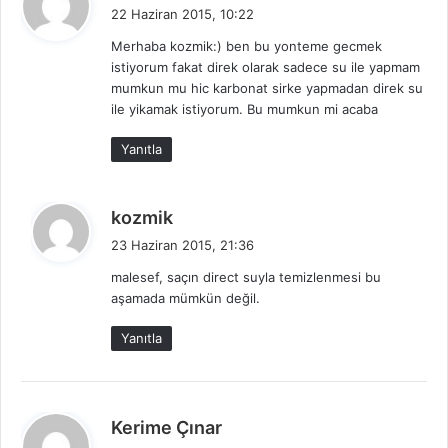
e
22 Haziran 2015, 10:22
d
Merhaba kozmik:) ben bu yonteme gecmek
i
istiyorum fakat direk olarak sadece su ile yapmam
k
mumkun mu hic karbonat sirke yapmadan direk su
i
ile yikamak istiyorum. Bu mumkun mi acaba
:
Yanıtla
d
kozmik
e
23 Haziran 2015, 21:36
d
malesef, saçın direct suyla temizlenmesi bu
i
aşamada mümkün değil.
k
i
Yanıtla
:
d
Kerime Çınar
e