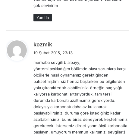
çok sevinirim
Yanıtla
d
kozmik
e
19 Şubat 2015, 23:13
d
merhaba sevgili b alpayy,
i
yöntemi açıkladığım bölümde olası sorunlara karşı
k
ölçülerle nasıl oynamamız gerektiğinden
i
bahsetmiştim. siz henüz başlarken bu bilgilerden
:
yola çıkaraktedbir alabilirsiniz. örneğin saç yağlı
kalıyorsa karbonatı arttırıyorduk. tam tersi
durumda karbonatı azaltmamız gerekiyordu.
dolayısıyla karbonatı daha az kullanarak
başlayabilirsiniz. duruma gore istediğiniz kadar
azaltabilirsiniz. bunu biraz deneyerek keşfetmeniz
gerekecek. isterseniz direct yarım ölçü karbonatla
başlayın. umuyorum memnun kalırsınız. sevgiler:)