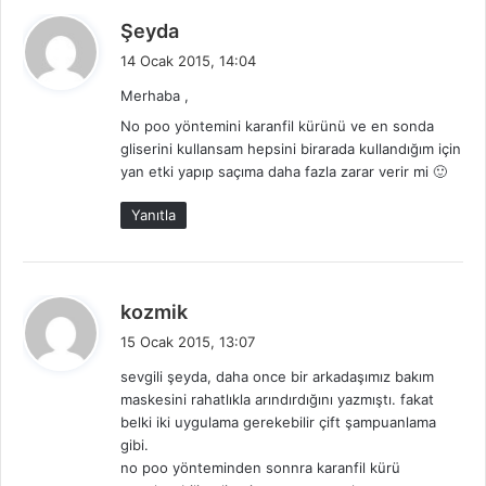
d
Şeyda
e
14 Ocak 2015, 14:04
d
Merhaba ,
i
No poo yöntemini karanfil kürünü ve en sonda
k
gliserini kullansam hepsini birarada kullandığım için
i
yan etki yapıp saçıma daha fazla zarar verir mi 🙂
:
Yanıtla
d
kozmik
e
15 Ocak 2015, 13:07
d
sevgili şeyda, daha once bir arkadaşımız bakım
i
maskesini rahatlıkla arındırdığını yazmıştı. fakat
k
belki iki uygulama gerekebilir çift şampuanlama
i
gibi.
:
no poo yönteminden sonnra karanfil kürü