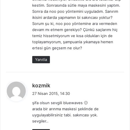
i
kestim. Sonrasında sütle maya maskesini yaptım.
:
Sonra da noo poo yöntemini uyguladım. Sanırım
ikisini ardarda yapmamın bi sakıncası yoktur?
Sorum şu ki, noo poo yöntemine ara vermeden
devam mı etmem gerekiyo? Çünkü saçlarımı hiç
temiz hissetmiyorum ve kısa oldukları için de
toplayamıyorum, şampuanla yıkamaya hemen
ertesi gün geçsem ne olur?
Yanıtla
d
kozmik
e
27 Nisan 2015, 14:30
d
şifa olsun sevgili bluewaves 🙂
i
arada bir arınma maskesi şeklinde de
k
uygulayabilirsiniz tabi. sakıncası yok.
i
sevgiler..
: