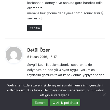
karbonatını deneyin ve sonuca gore hareket edin
dilerseniz.
merakla bekliyorum deneyimlerinizin sonuçlarını 🙂
seviler <3
Yanıtla
d
Betül Özer
e
5 Nisan 2016, 16:17
d
Sevgili kozmik bakım sitenizi severek takip
i
ediyorum.no poo yü 3 aydır uyguluyorum çok
k
faydasını gördüm fakat kepeklenme yapıyor neden
i
olabilir?lütfen acil cvp??
:
Web sitemizde size en iyi deneyimi sunabilmemiz için çerezleri
Yanıtla
kullanıyoruz. Bu siteyi kullanmaya devam ederseniz, bunu kabul
ettiğinizi varsayarız.
Tamam
Gizlilik politikası
d
kozmik