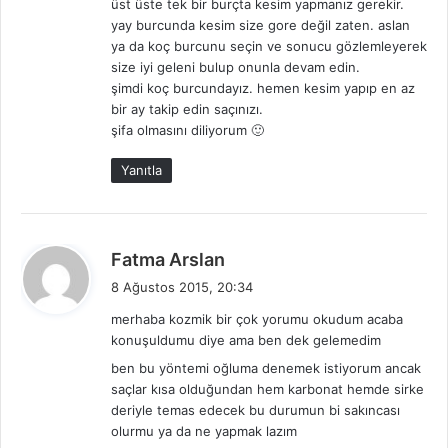
üst üste tek bir burçta kesim yapmanız gerekir.
yay burcunda kesim size gore değil zaten. aslan
ya da koç burcunu seçin ve sonucu gözlemleyerek
size iyi geleni bulup onunla devam edin.
şimdi koç burcundayız. hemen kesim yapıp en az
bir ay takip edin saçınızı.
şifa olmasını diliyorum 🙂
Yanıtla
d
Fatma Arslan
e
8 Ağustos 2015, 20:34
d
merhaba kozmik bir çok yorumu okudum acaba
i
konuşuldumu diye ama ben dek gelemedim
k
ben bu yöntemi oğluma denemek istiyorum ancak
i
saçlar kısa olduğundan hem karbonat hemde sirke
:
deriyle temas edecek bu durumun bi sakıncası
olurmu ya da ne yapmak lazım