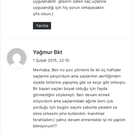
uygulanabilir. gliserin zaten saç uçlarına
uygulandığı için hiç sorun olmayacaktır.
şifa olsun:)
Yanıtla
d
Yağmur Bkt
e
1 Şubat 2015, 22:10
d
Merhaba; Ben no poo yöntemi ile iki-üç haftadır
i
saçlarımı yıkıyordum ama saçlarımın aertliğinden
k
ziyade birbirine yapışmış gibi ve keçe gibi olmuştu.
i
Bir bayan saçları boyalı olduğu için fayda
:
görmediğini söylemişti. Ben devam etmek
istiyordum ama saçlarımdaki ağırlık beni çok
yorduğu için bugün saçımı sabunla yıkadım ve
elma sirkesini yine kullandım. İnanılmaz
ferahladım:) yalnız devam etmemekle iyi mi yaptım
bilmiyorum??