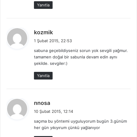
Yanıtla
d
kozmik
e
1 Şubat 2015, 22:53
d
sabuna geçebildiyseniz sorun yok sevgili yağmur.
i
tamamen doğal bir sabunla devam edin aynı
k
şekilde. sevgiler:)
i
:
Yanıtla
d
nnosa
e
10 Şubat 2015, 12:14
d
saçıma bu yöntemi uyguluyorum bugün 3.günüm
i
her gün yıkıyırum çünkü yağlanıyor
k
i