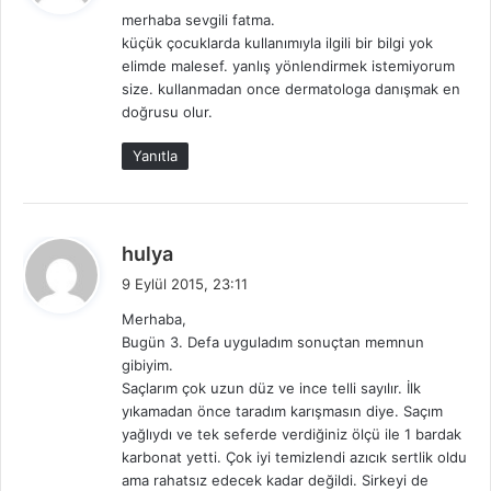
d
merhaba sevgili fatma.
i
küçük çocuklarda kullanımıyla ilgili bir bilgi yok
k
elimde malesef. yanlış yönlendirmek istemiyorum
i
size. kullanmadan once dermatologa danışmak en
:
doğrusu olur.
Yanıtla
d
hulya
e
9 Eylül 2015, 23:11
d
Merhaba,
i
Bugün 3. Defa uyguladım sonuçtan memnun
k
gibiyim.
i
Saçlarım çok uzun düz ve ince telli sayılır. İlk
:
yıkamadan önce taradım karışmasın diye. Saçım
yağlıydı ve tek seferde verdiğiniz ölçü ile 1 bardak
karbonat yetti. Çok iyi temizlendi azıcık sertlik oldu
ama rahatsız edecek kadar değildi. Sirkeyi de