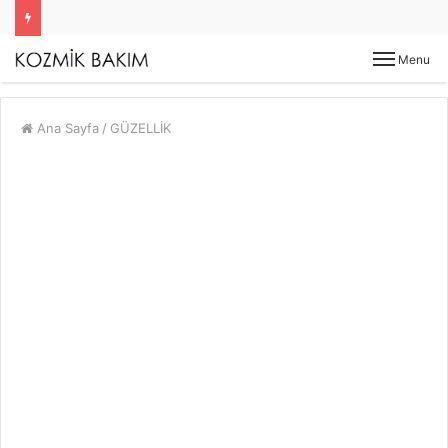
Menu
Ana Sayfa
/
GÜZELLİK