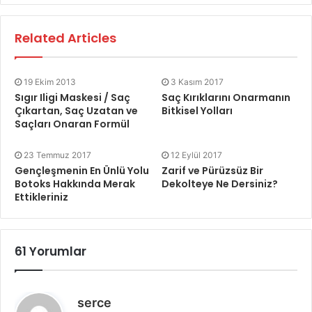
Related Articles
19 Ekim 2013
3 Kasım 2017
Sıgır Iligi Maskesi / Saç
Saç Kırıklarını Onarmanın
Çıkartan, Saç Uzatan ve
Bitkisel Yolları
Saçları Onaran Formül
23 Temmuz 2017
12 Eylül 2017
Gençleşmenin En Ünlü Yolu
Zarif ve Pürüzsüz Bir
Botoks Hakkında Merak
Dekolteye Ne Dersiniz?
Ettikleriniz
61 Yorumlar
d
serce