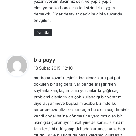
yazamiyorum.Sacinniz sert ve yapis yapis
:
olmuyorsa karbonat miktari sizin icin uygun
demektir. Diger detaylar dedigim gibi yaukarida.
Sevgiler..
Yanıtla
d
b alpayy
e
18 Şubat 2015, 12:10
d
merhaba kozmik eşimin inanılmaz kuru pul pul
i
dökülen bir saç dersi var bende araştırırken
k
sayfanla karşılaştım ama yorumlarda yağlı saç
i
problemi olanların en çok kullandığı bir yöntem
:
diye düşünmeye başladım acaba bizimde bu
sorunumuzu çözermi sonuçta bu akım saç dersinin
kendi doğal haline dönmesine yardımcı olan bir
akım gibi görünüyor fakat yinede kararsız kaldım
tam tersi bi etki yapıp dahada kurumasına sebep
olurmu diye bu konuda bana yardımcı olursanız