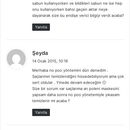
sabun kullanıyorken ve bildikleri sabun ne ise hep
:
onu kullanıyorken bahsi geçen aktar neye
dayanarak size bu endişe verici bilgiyi verdi acaba?
Yanıtla
d
Şeyda
e
14 Ocak 2015, 10:16
d
Merhaba no poo yöntemini dün denedim .
i
Saçlarımın temizlendiğini hissedebiliyorum ama çok
k
sert oldular . Yinede devam edeceğim 🙂
i
Size bir sorum var saçlarıma arı poleni maskesini
:
yapsam daha sonra no poo yönetemiyle yıkasam
temizlenir mi acaba ?
Yanıtla