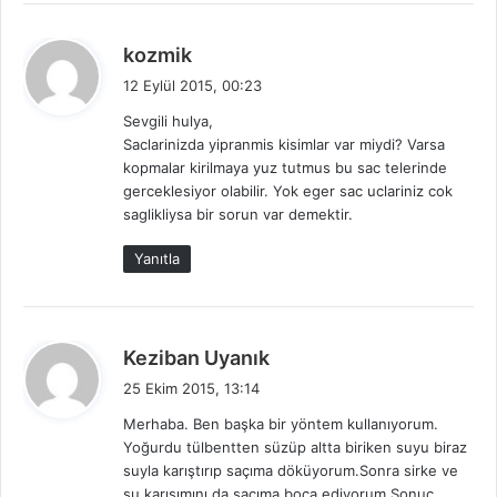
d
kozmik
e
12 Eylül 2015, 00:23
d
Sevgili hulya,
i
Saclarinizda yipranmis kisimlar var miydi? Varsa
k
kopmalar kirilmaya yuz tutmus bu sac telerinde
i
gerceklesiyor olabilir. Yok eger sac uclariniz cok
:
saglikliysa bir sorun var demektir.
Yanıtla
d
Keziban Uyanık
e
25 Ekim 2015, 13:14
d
Merhaba. Ben başka bir yöntem kullanıyorum.
i
Yoğurdu tülbentten süzüp altta biriken suyu biraz
k
suyla karıştırıp saçıma döküyorum.Sonra sirke ve
i
su karışımını da saçıma boca ediyorum.Sonuç