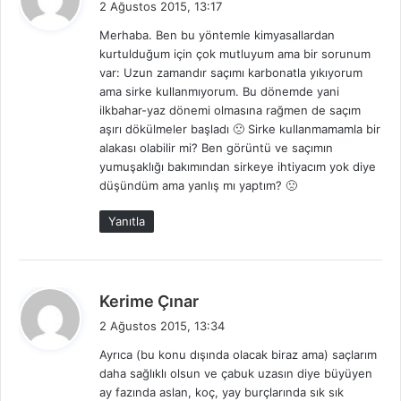
2 Ağustos 2015, 13:17
d
Merhaba. Ben bu yöntemle kimyasallardan
i
kurtulduğum için çok mutluyum ama bir sorunum
k
var: Uzun zamandır saçımı karbonatla yıkıyorum
i
ama sirke kullanmıyorum. Bu dönemde yani
:
ilkbahar-yaz dönemi olmasına rağmen de saçım
aşırı dökülmeler başladı 🙁 Sirke kullanmamamla bir
alakası olabilir mi? Ben görüntü ve saçımın
yumuşaklığı bakımından sirkeye ihtiyacım yok diye
düşündüm ama yanlış mı yaptım? 🙁
Yanıtla
d
Kerime Çınar
e
2 Ağustos 2015, 13:34
d
Ayrıca (bu konu dışında olacak biraz ama) saçlarım
i
daha sağlıklı olsun ve çabuk uzasın diye büyüyen
k
ay fazında aslan, koç, yay burçlarında sık sık
i