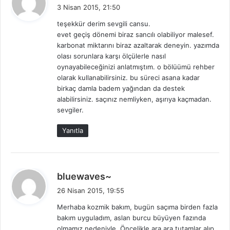
e
3 Nisan 2015, 21:50
d
teşekkür derim sevgili cansu.
i
evet geçiş dönemi biraz sancılı olabiliyor malesef.
k
karbonat miktarını biraz azaltarak deneyin. yazımda
i
olası sorunlara karşı ölçülerle nasıl
:
oynayabileceğinizi anlatmıştım. o bölüümü rehber
olarak kullanabilirsiniz. bu süreci asana kadar
birkaç damla badem yağından da destek
alabilirsiniz. saçınız nemliyken, aşırıya kaçmadan.
sevgiler.
Yanıtla
d
bluewaves~
e
26 Nisan 2015, 19:55
d
Merhaba kozmik bakım, bugün saçıma birden fazla
i
bakım uyguladım, aslan burcu büyüyen fazında
k
olmamız nedeniyle. Öncelikle ara ara tutamlar alıp