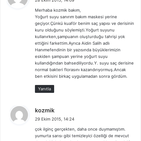
28 Ekim 2015, 14:09
d
Merhaba kozmik bakım,
i
Yoğurt suyu sanırım bakım maskesi yerine
k
geçiyor.Çünkü kuaför benim saç yapısı ve derisinin
i
kuru olduğunu söylemişti.Yoğurt suyunu
:
kullanırken,şampuanın oluşturduğu tahrişi yok
ettiğini farkettim.Ayrıca Aidin Salih adlı
Hanımefendinin bir yazısında büyüklerimizin
eskiden şampuan yerine yoğurt suyu
kullandığından bahsediliyordu.Y. suyu saç derisine
normal bakteri florasını kazandırıyormuş.Ancak
ben etkisini birkaç uygulamadan sonra gördüm.
Yanıtla
d
kozmik
e
29 Ekim 2015, 14:24
d
çok ilginç gerçekten, daha once duymamıştım.
i
yumurta sarısı gibi temizleyici özelliği de mevcut
k