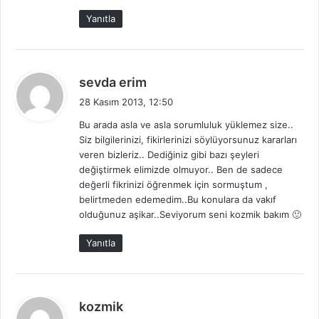
Yanıtla
d
sevda erim
e
28 Kasım 2013, 12:50
d
Bu arada asla ve asla sorumluluk yüklemez size..
i
Siz bilgilerinizi, fikirlerinizi söylüyorsunuz kararları
k
veren bizleriz.. Dediğiniz gibi bazı şeyleri
i
değiştirmek elimizde olmuyor.. Ben de sadece
:
değerli fikrinizi öğrenmek için sormuştum ,
belirtmeden edemedim..Bu konulara da vakıf
olduğunuz aşikar..Seviyorum seni kozmik bakım 🙂
Yanıtla
d
kozmik