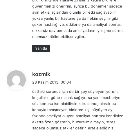
güvenmenizi öneririm. ayrıca bu dönemler sadece
ayın etkisi açısından olumlu bir etki sağlayabilir.
yoksa yanlış bir hastane ya da hekim seçimi gibi
şeker hastalığı vb. etkilerle ya da ameliyat sonrası
dikkatsiz davranma da ameliyatların iyileşme süreci
olumsuz etkilenebilir.sevgiler..
Yanıtla
d
kozmik
e
28 Kasım 2013, 00:04
d
üstteki sorunuz için de bir şey söyleyemiyorum.
i
koşullar o güne olanak sağlıyorsa yani mecburiyet
k
söz konusu ise olabilirsinizde. sonuç olarak bu
i
konuyla tanışmayan binlerce kişi büyüyen ay
:
fazında ameliyat oluyor. ameliyat sonrası kendinize
ekstra özen gösterin, huzursuz olmayın, stres
sadece olumsuz etkiler getirir. ertelelediğiniz