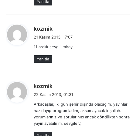
Yanıtla
:
d
kozmik
e
21 Kasım 2013, 17:07
d
11 aralık sevgili miray.
i
k
Yanıtla
i
:
d
kozmik
e
22 Kasım 2013, 01:31
d
Arkadaşlar, iki gün şehir dışında olacağım. yayınları
i
hazırlayıp programladım, aksamayacak inşallah.
k
yorumlarınız ve sorularınızı ancak döndükten sonra
i
yayınlayabilirim. sevgiler:)
:
Yanıtla