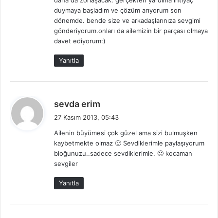
:
duymaya başladım ve çözüm arıyorum son
dönemde. bende size ve arkadaşlarınıza sevgimi
gönderiyorum.onları da ailemizin bir parçası olmaya
davet ediyorum:)
Yanıtla
d
sevda erim
e
27 Kasım 2013, 05:43
d
Ailenin büyümesi çok güzel ama sizi bulmuşken
i
kaybetmekte olmaz 🙂 Sevdiklerimle paylaşıyorum
k
bloğunuzu..sadece sevdiklerimle. 🙂 kocaman
i
sevgiler
:
Yanıtla