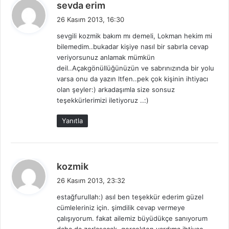
d
sevda erim
e
26 Kasım 2013, 16:30
d
sevgili kozmik bakım mı demeli, Lokman hekim mi
i
bilemedim..bukadar kişiye nasıl bir sabırla cevap
k
veriyorsunuz anlamak mümkün
i
deil..Açakgönüllüğünüzün ve sabrınızında bir yolu
:
varsa onu da yazın ltfen..pek çok kişinin ihtiyacı
olan şeyler:) arkadaşımla size sonsuz
teşekkürlerimizi iletiyoruz ..:)
Yanıtla
d
kozmik
e
26 Kasım 2013, 23:32
d
estağfurullah:) asıl ben teşekkür ederim güzel
i
cümleleriniz için. şimdilik cevap vermeye
k
çalışıyorum. fakat ailemiz büyüdükçe sanıyorum
i
daha da zorlaşacak. gerçekten yardıma ihtiyaç