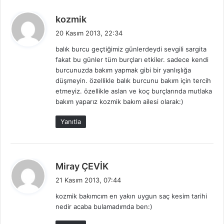
d
kozmik
e
20 Kasım 2013, 22:34
d
balık burcu geçtiğimiz günlerdeydi sevgili sargita
i
fakat bu günler tüm burçları etkiler. sadece kendi
k
burcunuzda bakım yapmak gibi bir yanlışlığa
i
düşmeyin. özellikle balık burcunu bakım için tercih
:
etmeyiz. özellikle aslan ve koç burçlarında mutlaka
bakım yaparız kozmik bakım ailesi olarak:)
Yanıtla
d
Miray ÇEVİK
e
21 Kasım 2013, 07:44
d
kozmik bakımcım en yakın uygun saç kesim tarihi
i
nedir acaba bulamadımda ben:)
k
i