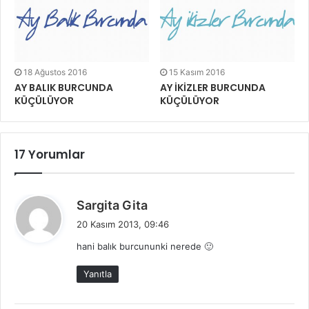
18 Ağustos 2016
15 Kasım 2016
AY BALIK BURCUNDA
AY İKİZLER BURCUNDA
KÜÇÜLÜYOR
KÜÇÜLÜYOR
17 Yorumlar
d
Sargita Gita
e
20 Kasım 2013, 09:46
d
hani balık burcununki nerede 🙂
i
k
Yanıtla
i
: