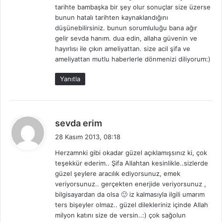
tarihte bambaşka bir şey olur sonuçlar size üzerse
bunun hatalı tarihten kaynaklandığını
düşünebilirsiniz. bunun sorumluluğu bana ağır
gelir sevda hanım. dua edin, allaha güvenin ve
hayırlısı ile çıkın ameliyattan. size acil şifa ve
ameliyattan mutlu haberlerle dönmenizi diliyorum:)
Yanıtla
d
sevda erim
e
28 Kasım 2013, 08:18
d
Herzamnki gibi okadar güzel açıklamışsınız ki, çok
i
teşekkür ederim.. Şifa Allahtan kesinlikle..sizlerde
k
güzel şeylere aracılık ediyorsunuz, emek
i
veriyorsunuz.. gerçekten enerjide veriyorsunuz ,
:
bilgisayardan da olsa 🙂 iz kalmasıyla ilgili umarım
ters bişeyler olmaz.. güzel dilekleriniz içinde Allah
milyon katını size de versin..:) çok sağolun