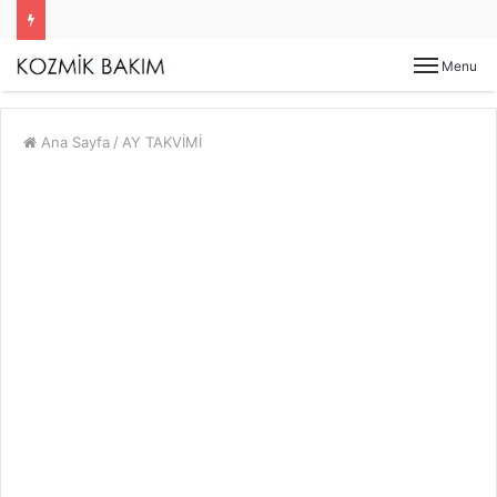
Menu
Ana Sayfa
/
AY TAKVİMİ