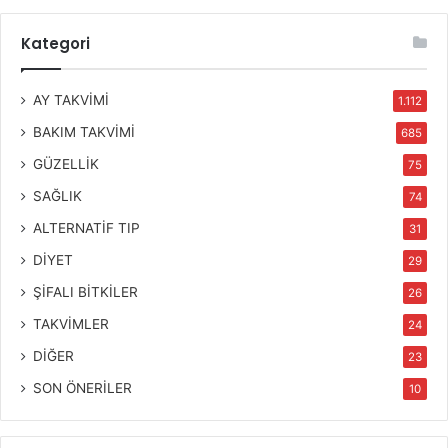
Kategori
AY TAKVİMİ
1.112
BAKIM TAKVİMİ
685
GÜZELLİK
75
SAĞLIK
74
ALTERNATİF TIP
31
DİYET
29
ŞİFALI BİTKİLER
26
TAKVİMLER
24
DİĞER
23
SON ÖNERİLER
10