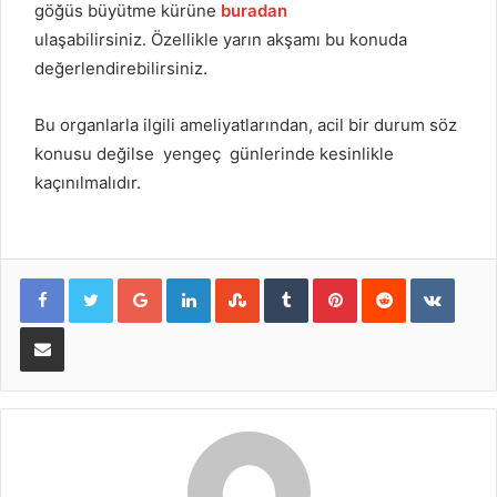
göğüs büyütme kürüne
buradan
ulaşabilirsiniz. Özellikle yarın akşamı bu konuda
değerlendirebilirsiniz.
Bu organlarla ilgili ameliyatlarından, acil bir durum söz
konusu değilse yengeç günlerinde kesinlikle
kaçınılmalıdır.
Google+
LinkedIn
StumbleUpon
Tumblr
Pinterest
Reddit
VKont
E-Posta ile paylaş