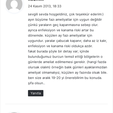
e
24 Kasım 2013, 18:33
d
sevgili sevda hoşgeldiniz, çok teşekkür ederim:)
i
ayın büyüme fazı ameliyatlar için uygun değildir
k
çünkü yaraların geç kapanmasına sebep olur.
i
ayrıca enfeksiyon ve kanama riski artar bu
:
dönemde. küçülen ay fazı ameliyatlar için
uygundur. yaralar çabucak kapanır, daha az iz kalır,
enfeksiyon ve kanama riski oldukça azdır.
fakat burada şöyle bir detay var; içinde
bulunduğumuz burcun temsil ettiği bölgelerin o
günlerde ameliat edilmemesi gerekir. (hangi fazda
olursak olalım) örneğin balık günleri ayaklarımızdan
ameliyat olmamalıyız, küçülen ay fazında olsak bile.
ben size aralık 19-20 yi önerebilirim bu konuda.
şifa olsun..
Yanıtla