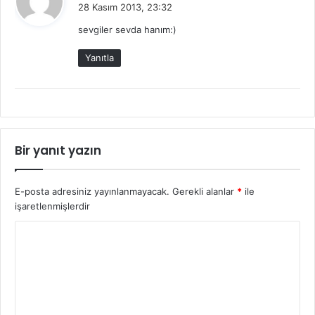
e
28 Kasım 2013, 23:32
d
sevgiler sevda hanım:)
i
k
Yanıtla
i
:
Bir yanıt yazın
E-posta adresiniz yayınlanmayacak.
Gerekli alanlar
*
ile
işaretlenmişlerdir