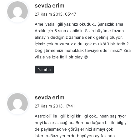
d
sevda erim
e
27 Kasım 2013, 05:47
d
Ameliyatla ilgili yazınızı okuduk.. Şansızlık ama
i
Aralık için 6 sına alabildik. Sizin büyüme fazına
k
almayın dediğiniz zamana denk gelmiş oluyor.
i
İçimiz çok huzursuz oldu..çok mu kötü bir tarih ?
:
Değiştirmemizi muhakkak tavsiye eder misiz? Zira
yüzle ve izle ilgili bir olay 🙁
Yanıtla
d
sevda erim
e
27 Kasım 2013, 17:41
d
Astrolojii ile ilgili bilgi kirliliği çok..insan şaşırıyor
i
neyi kaale alacağını.. Ben bulduğum bir iki bilgiyi
k
de paylaşmak ve görüşlerinizi almayı çok
i
isterim..Bazı yerlerde büyüyen ay fazında
: