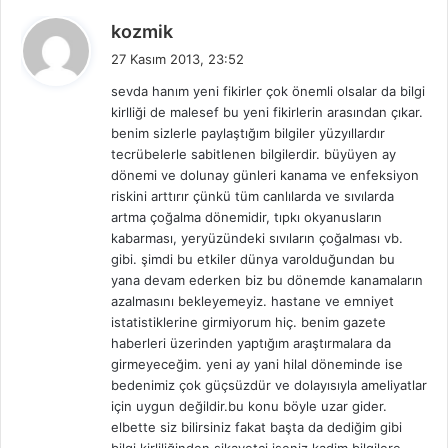
d
kozmik
e
27 Kasım 2013, 23:52
d
sevda hanım yeni fikirler çok önemli olsalar da bilgi
i
kirlliği de malesef bu yeni fikirlerin arasından çıkar.
k
benim sizlerle paylaştığım bilgiler yüzyıllardır
i
tecrübelerle sabitlenen bilgilerdir. büyüyen ay
:
dönemi ve dolunay günleri kanama ve enfeksiyon
riskini arttırır çünkü tüm canlılarda ve sıvılarda
artma çoğalma dönemidir, tıpkı okyanusların
kabarması, yeryüzündeki sıvıların çoğalması vb.
gibi. şimdi bu etkiler dünya varolduğundan bu
yana devam ederken biz bu dönemde kanamaların
azalmasını bekleyemeyiz. hastane ve emniyet
istatistiklerine girmiyorum hiç. benim gazete
haberleri üzerinden yaptığım araştırmalara da
girmeyeceğim. yeni ay yani hilal döneminde ise
bedenimiz çok güçsüzdür ve dolayısıyla ameliyatlar
için uygun değildir.bu konu böyle uzar gider.
elbette siz bilirsiniz fakat başta da dediğim gibi
bilgi kirliliğinden şikayetçi iseniz kadim bilgilere