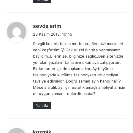
d
sevda erim
e
23 Kasım 2013, 10:45
d
Sevgili Kozmik bakım merhaba.. Ben sizi maalesef
i
yeni keşfettim 🙁 Çok güzel bir site yapmışsınız..
k
bayıldım..Ellerinize, bilginize sağlık..Ben sitenizde
i
yer alan yazıların tamamını okumaya çalışıyorum.
:
Bir konunun içinden çıkamadım..Ay büyüme
fazında yada küçülme fazındayken de ameliyat
tavsiye edilmiyor..Doğru zaman ayın hangi hali ?
Mesela aralık ayı için estetik amaçlı ameliyatlar için
en uygun zamanlr nelerdir acaba?
Yanıtla
d
kozmik