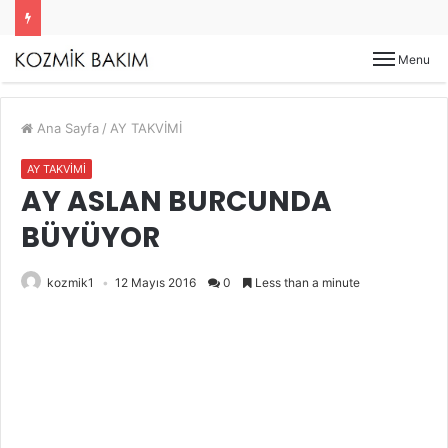
Menu
Ana Sayfa
/
AY TAKVİMİ
AY TAKVİMİ
AY ASLAN BURCUNDA
BÜYÜYOR
kozmik1
12 Mayıs 2016
0
Less than a minute