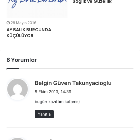
Sağlık ve Güzellik
28 Mayıs 2016
AY BALIK BURCUNDA
KÜÇÜLÜYOR
8 Yorumlar
d
Belgin Güven Takunyacioglu
e
8 Ekim 2013, 14:39
d
bugün kazıttım kafamı:)
i
k
Yanıtla
i
: