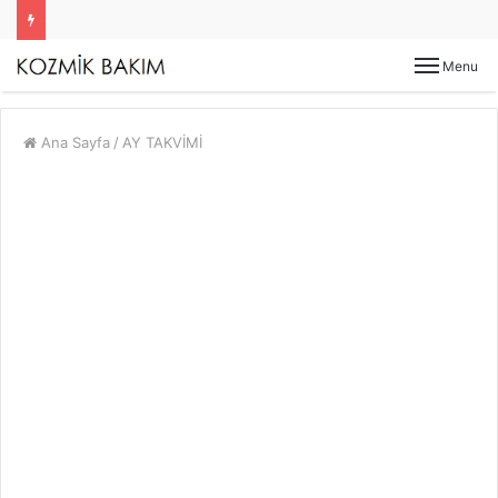
Menu
Ana Sayfa
/
AY TAKVİMİ