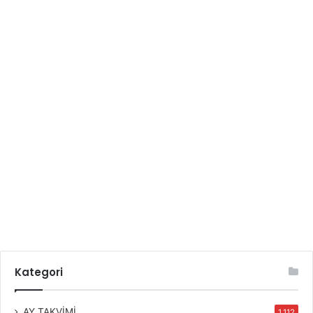
Kategori
AY TAKVİMİ
1.112