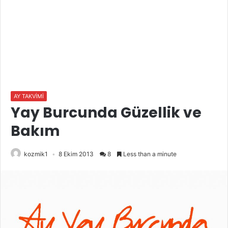
AY TAKVİMİ
Yay Burcunda Güzellik ve
Bakım
kozmik1
8 Ekim 2013
8
Less than a minute