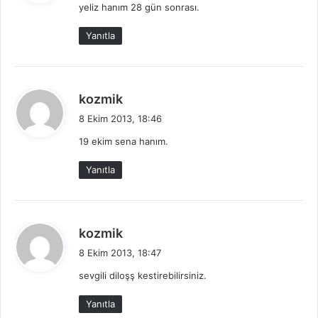
yeliz hanım 28 gün sonrası.
i
k
Yanıtla
i
:
d
kozmik
e
8 Ekim 2013, 18:46
d
19 ekim sena hanım.
i
k
Yanıtla
i
:
d
kozmik
e
8 Ekim 2013, 18:47
d
sevgili diloşş kestirebilirsiniz.
i
k
Yanıtla
i