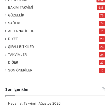
BAKIM TAKVİMİ
685
GÜZELLİK
75
SAĞLIK
74
ALTERNATİF TIP
31
DİYET
29
ŞİFALI BİTKİLER
26
TAKVİMLER
24
DİĞER
23
SON ÖNERİLER
10
Son İçerikler
Hacamat Takvimi | Ağustos 2026