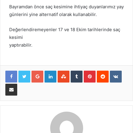
Bayramdan önce saç kesimine ihtiyaç duyanlarımız yay
günlerini yine alternatif olarak kullanabilir.
Değerlendiremeyenler 17 ve 18 Ekim tarihlerinde saç
kesimi
yaptırabilir.
Google+
LinkedIn
StumbleUpon
Tumblr
Pinterest
Reddit
VKont
E-Posta ile paylaş