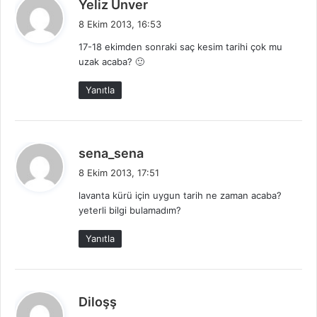
d
Yeliz Ünver
e
8 Ekim 2013, 16:53
d
17-18 ekimden sonraki saç kesim tarihi çok mu
i
uzak acaba? 🙂
k
i
Yanıtla
:
d
sena_sena
e
8 Ekim 2013, 17:51
d
lavanta kürü için uygun tarih ne zaman acaba?
i
yeterli bilgi bulamadım?
k
i
Yanıtla
:
d
Diloşş
e