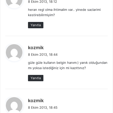
8 Ekim 2013, 18:12
d
heran regl olma ihtimalim var.. yinede saclarimi
i
kestirebilirmiyim?
k
i
Yanıtla
:
d
kozmik
e
8 Ekim 2013, 18:44
d
güle güle kullanın belgin hanım:) yanık olduğundan
i
mı yoksa istediğiniz için mi kazıttınız?
k
i
Yanıtla
:
d
kozmik
e
8 Ekim 2013, 18:45
d