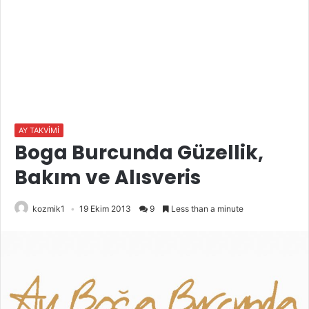
AY TAKVİMİ
Boga Burcunda Güzellik,
Bakım ve Alısveris
kozmik1
19 Ekim 2013
9
Less than a minute