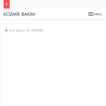
Menu
Ana Sayfa
/
AY TAKVİMİ