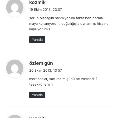
d
kozmik
e
19 Ekim 2013, 23:07
d
sorun olacağını sanmıyorum fakat ben normal
i
maya kullanıyorum. doğallığıyla oynanmış hissine
k
kapılıyorum:)
i
:
Yanıtla
d
özlem gün
e
20 Ekim 2013, 13:57
d
merhabalar, saç kesim günü ne zamandı ?
i
teşekkürlerrrrr
k
i
Yanıtla
:
d