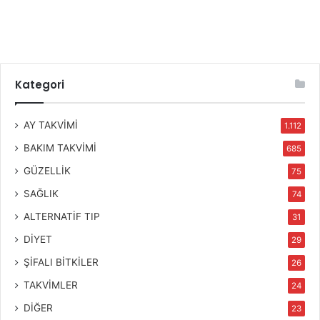
Kategori
AY TAKVİMİ
1.112
BAKIM TAKVİMİ
685
GÜZELLİK
75
SAĞLIK
74
ALTERNATİF TIP
31
DİYET
29
ŞİFALI BİTKİLER
26
TAKVİMLER
24
DİĞER
23