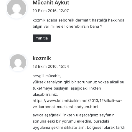
d
Mücahit Aykut
e
10 Ekim 2016, 12:07
d
kozmik acaba seboreik dermatit hastalığı hakkında
i
bilgin var mı neler önerebilirsin bana ?
k
i
Yanıtla
:
d
kozmik
e
13 Ekim 2016, 15:54
d
sevgili mücahit,
i
yüksek tansiyon gibi bir sorununuz yoksa alkali su
k
tüketmeye başlayın. aşağıdaki linkten
i
ulaşabilirsiniz:
:
https://www.kozmikbakim.net/2013/12/alkali-su-
ve-karbonat-mucizesi-sodyum.html
ayrıca aşağıdaki linkten ulaşacağınız sayfanın
sonuna eski bir yorumu ekledim. buradaki
uygulama şeklini dikkate alın. bölgesel olarak farklı