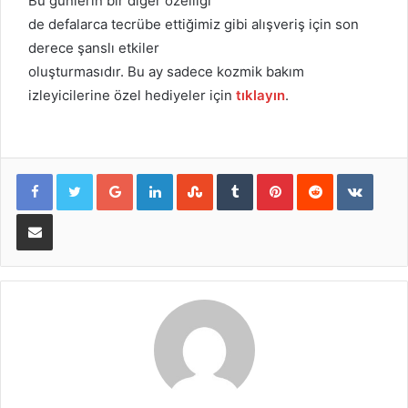
Bu günlerin bir diğer özelliği
de defalarca tecrübe ettiğimiz gibi alışveriş için son
derece şanslı etkiler
oluşturmasıdır. Bu ay sadece kozmik bakım
izleyicilerine özel hediyeler için
tıklayın
.
Google+
LinkedIn
StumbleUpon
Tumblr
Pinterest
Reddit
VKont
E-Posta ile paylaş