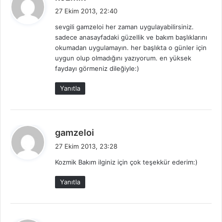
e
27 Ekim 2013, 22:40
d
sevgili gamzeloi her zaman uygulayabilirsiniz.
i
sadece anasayfadaki güzellik ve bakım başlıklarını
k
okumadan uygulamayın. her başlıkta o günler için
i
uygun olup olmadığını yazıyorum. en yüksek
:
faydayı görmeniz dileğiyle:)
Yanıtla
d
gamzeloi
e
27 Ekim 2013, 23:28
d
Kozmik Bakım ilginiz için çok teşekkür ederim:)
i
k
Yanıtla
i
: