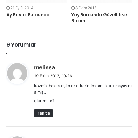
21 Eylül 2014
8 Ekim 2013
Ay Basak Burcunda
Yay Burcunda Güzellik ve
Bakım
9 Yorumlar
d
melissa
e
19 Ekim 2013, 19:26
d
kozmik bakım eşim dr.otkerin instant kuru mayasını
i
almış..
k
olur mu o?
i
:
Yanıtla