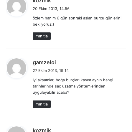
kozmik
e
20 Ekim 2013, 14:56
d
özlem hanım 6 gün sonraki aslan burcu günlerini
i
bekliyoruz:)
k
i
Yanıtla
:
d
gamzeloi
e
27 Ekim 2013, 19:14
d
İyi akşamlar, boğa burçları kasım aynın hangi
i
tarihlerinde saç uzatma yöntemlerinden
k
uygulayabilir acaba?
i
:
Yanıtla
d
kozmik