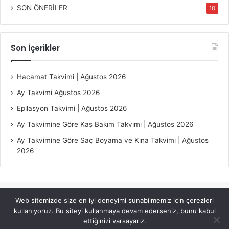
SON ÖNERİLER
10
Son İçerikler
Hacamat Takvimi | Ağustos 2026
Ay Takvimi Ağustos 2026
Epilasyon Takvimi | Ağustos 2026
Ay Takvimine Göre Kaş Bakım Takvimi | Ağustos 2026
Ay Takvimine Göre Saç Boyama ve Kına Takvimi | Ağustos
2026
Web sitemizde size en iyi deneyimi sunabilmemiz için çerezleri
© Copyright 2026, All Rights Reserved |
Jannah Theme by
kullanıyoruz. Bu siteyi kullanmaya devam ederseniz, bunu kabul
TieLabs
ettiğinizi varsayarız.