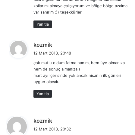
:
kollarımı almaya çalışıyorum ve bölge bölge azalma
var sanırım :)) teşekkürler
Yanıtla
d
kozmik
e
12 Mart 2013, 20:48
d
çok mutlu oldum fatma hanım, hem üye olmanıza
i
hem de sonuç almanıza:)
k
mart ayı içerisinde yok ancak nisanın ilk günleri
i
uygun olacak.
:
Yanıtla
d
kozmik
e
12 Mart 2013, 20:32
d