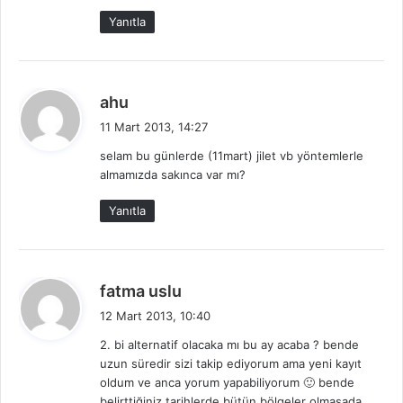
Yanıtla
d
ahu
e
11 Mart 2013, 14:27
d
selam bu günlerde (11mart) jilet vb yöntemlerle
i
almamızda sakınca var mı?
k
i
Yanıtla
:
d
fatma uslu
e
12 Mart 2013, 10:40
d
2. bi alternatif olacaka mı bu ay acaba ? bende
i
uzun süredir sizi takip ediyorum ama yeni kayıt
k
oldum ve anca yorum yapabiliyorum 🙂 bende
i
belirttiğiniz tarihlerde bütün bölgeler olmasada