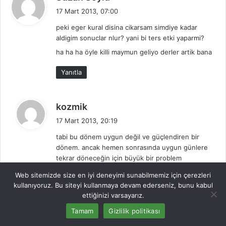
e
17 Mart 2013, 07:00
d
peki eger kural disina cikarsam simdiye kadar
i
aldigim sonuclar nlur? yani bi ters etki yaparmi?
k
ha ha ha öyle killi maymun geliyo derler artik bana
i
:
Yanıtla
d
kozmik
e
17 Mart 2013, 20:19
d
tabi bu dönem uygun değil ve güçlendiren bir
i
dönem. ancak hemen sonrasında uygun günlere
k
tekrar döneceğin için büyük bir problem
i
yaşayacağını düşünmüyorum.
:
Web sitemizde size en iyi deneyimi sunabilmemiz için çerezleri
kullanıyoruz. Bu siteyi kullanmaya devam ederseniz, bunu kabul
Yanıtla
ettiğinizi varsayarız.
Tamam
Gizlilik politikası