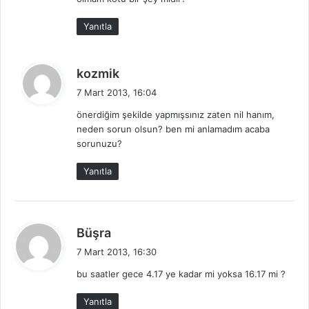
Yanıtla
d
kozmik
e
7 Mart 2013, 16:04
d
önerdiğim şekilde yapmışsınız zaten nil hanım,
i
neden sorun olsun? ben mi anlamadım acaba
k
sorunuzu?
i
:
Yanıtla
d
Büşra
e
7 Mart 2013, 16:30
d
bu saatler gece 4.17 ye kadar mi yoksa 16.17 mi ?
i
k
Yanıtla