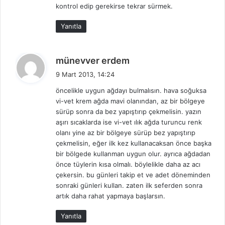
:
kontrol edip gerekirse tekrar sürmek.
Yanıtla
d
münevver erdem
e
9 Mart 2013, 14:24
d
öncelikle uygun ağdayı bulmalısın. hava soğuksa
i
vi-vet krem ağda mavi olanından, az bir bölgeye
k
sürüp sonra da bez yapıştırıp çekmelisin. yazın
i
aşırı sıcaklarda ise vi-vet ılık ağda turuncu renk
:
olanı yine az bir bölgeye sürüp bez yapıştırıp
çekmelisin, eğer ilk kez kullanacaksan önce başka
bir bölgede kullanman uygun olur. ayrıca ağdadan
önce tüylerin kısa olmalı. böylelikle daha az acı
çekersin. bu günleri takip et ve adet döneminden
sonraki günleri kullan. zaten ilk seferden sonra
artık daha rahat yapmaya başlarsın.
Yanıtla