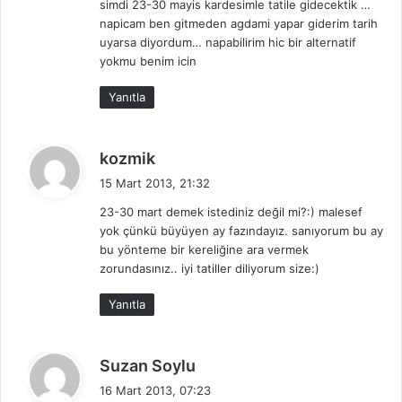
simdi 23-30 mayis kardesimle tatile gidecektik …
napicam ben gitmeden agdami yapar giderim tarih
uyarsa diyordum… napabilirim hic bir alternatif
yokmu benim icin
Yanıtla
d
kozmik
e
15 Mart 2013, 21:32
d
23-30 mart demek istediniz değil mi?:) malesef
i
yok çünkü büyüyen ay fazındayız. sanıyorum bu ay
k
bu yönteme bir kereliğine ara vermek
i
zorundasınız.. iyi tatiller diliyorum size:)
:
Yanıtla
d
Suzan Soylu
e
16 Mart 2013, 07:23