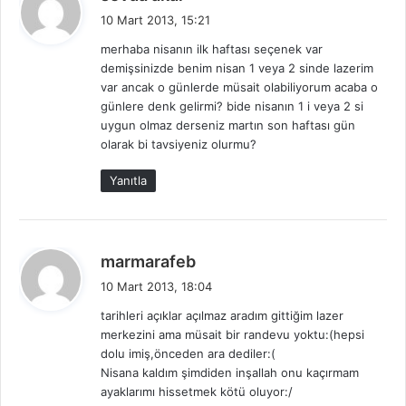
e
10 Mart 2013, 15:21
d
merhaba nisanın ilk haftası seçenek var
i
demişsinizde benim nisan 1 veya 2 sinde lazerim
k
var ancak o günlerde müsait olabiliyorum acaba o
i
günlere denk gelirmi? bide nisanın 1 i veya 2 si
:
uygun olmaz derseniz martın son haftası gün
olarak bi tavsiyeniz olurmu?
Yanıtla
d
marmarafeb
e
10 Mart 2013, 18:04
d
tarihleri açıklar açılmaz aradım gittiğim lazer
i
merkezini ama müsait bir randevu yoktu:(hepsi
k
dolu imiş,önceden ara dediler:(
i
Nisana kaldım şimdiden inşallah onu kaçırmam
:
ayaklarımı hissetmek kötü oluyor:/