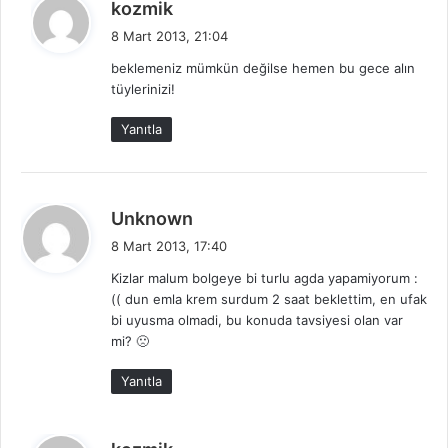
d
kozmik
e
8 Mart 2013, 21:04
d
beklemeniz mümkün değilse hemen bu gece alın
i
tüylerinizi!
k
i
Yanıtla
:
d
Unknown
e
8 Mart 2013, 17:40
d
Kizlar malum bolgeye bi turlu agda yapamiyorum :
i
(( dun emla krem surdum 2 saat beklettim, en ufak
k
bi uyusma olmadi, bu konuda tavsiyesi olan var
i
mi? 🙁
:
Yanıtla
d