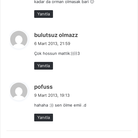
kadar da orman olmasak bari 🙂
:
Yanıtla
d
bulutsuz olmazz
e
6 Mart 2013, 21:59
d
Çok hossun mattik:))))3
i
k
Yanıtla
i
:
d
pofuss
e
9 Mart 2013, 19:13
d
hahaha :)) sen ölme emii .d
i
k
Yanıtla
i
: