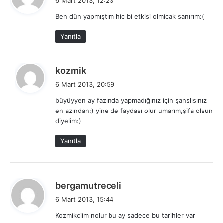
6 Mart 2013, 12:23
d
Ben dün yapmıştım hic bi etkisi olmicak sanırım:(
i
k
Yanıtla
i
:
d
kozmik
e
6 Mart 2013, 20:59
d
büyüyyen ay fazında yapmadığınız için şanslısınız
i
en azından:) yine de faydası olur umarım,şifa olsun
k
diyelim:)
i
:
Yanıtla
d
bergamutreceli
e
6 Mart 2013, 15:44
d
Kozmikciim nolur bu ay sadece bu tarihler var
i