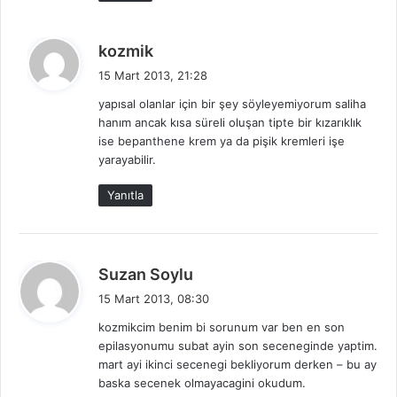
:
d
kozmik
e
15 Mart 2013, 21:28
d
yapısal olanlar için bir şey söyleyemiyorum saliha
i
hanım ancak kısa süreli oluşan tipte bir kızarıklık
k
ise bepanthene krem ya da pişik kremleri işe
i
yarayabilir.
:
Yanıtla
d
Suzan Soylu
e
15 Mart 2013, 08:30
d
kozmikcim benim bi sorunum var ben en son
i
epilasyonumu subat ayin son seceneginde yaptim.
k
mart ayi ikinci secenegi bekliyorum derken – bu ay
i
baska secenek olmayacagini okudum.
: