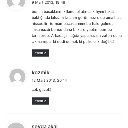
9 Mart 2013, 18:48
d
benim bacaklarım kıllandı el atınca kıllıyım fakat
i
baktığında kılsızım kıllarım görünmez oldu ama hala
k
hissedilir :)orman bacaklarımın bu hale gelmesi
i
imkansızdı bence daha bi kere yaptım ben bu
:
tarihlerde. Arkadaşım ağda yapamazsın zaten daha
çıkmamışlar ki dedi demek ki psikolojik değil 🙂
Yanıtla
d
kozmik
e
12 Mart 2013, 20:14
d
çok güzel:)
i
k
Yanıtla
i
:
d
sevda akal