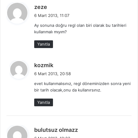
d
zeze
e
6 Mart 2013, 11:07
d
Ay sonuna doğru regl olan biri olarak bu tarihleri
i
kullanmalı mıyım?
k
i
Yanıtla
:
d
kozmik
e
6 Mart 2013, 20:58
d
evet kullanmalısınız, regl döneminizden sonra yeni
i
bir tarih olacak,onu da kullanırsınız.
k
i
Yanıtla
:
d
bulutsuz olmazz
e