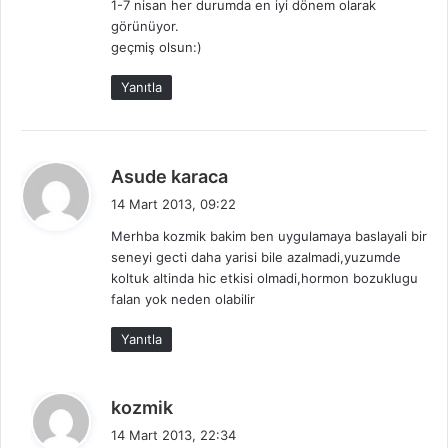
1-7 nisan her durumda en iyi dönem olarak
k
görünüyor.
i
geçmiş olsun:)
:
Yanıtla
d
Asude karaca
e
14 Mart 2013, 09:22
d
Merhba kozmik bakim ben uygulamaya baslayali bir
i
seneyi gecti daha yarisi bile azalmadi,yuzumde
k
koltuk altinda hic etkisi olmadi,hormon bozuklugu
i
falan yok neden olabilir
:
Yanıtla
d
kozmik
e
14 Mart 2013, 22:34