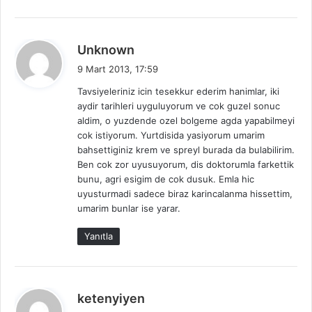
d
Unknown
e
9 Mart 2013, 17:59
d
Tavsiyeleriniz icin tesekkur ederim hanimlar, iki
i
aydir tarihleri uyguluyorum ve cok guzel sonuc
k
aldim, o yuzdende ozel bolgeme agda yapabilmeyi
i
cok istiyorum. Yurtdisida yasiyorum umarim
:
bahsettiginiz krem ve spreyl burada da bulabilirim.
Ben cok zor uyusuyorum, dis doktorumla farkettik
bunu, agri esigim de cok dusuk. Emla hic
uyusturmadi sadece biraz karincalanma hissettim,
umarim bunlar ise yarar.
Yanıtla
d
ketenyiyen
e