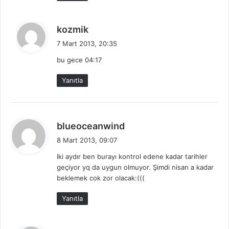
i
:
d
kozmik
e
7 Mart 2013, 20:35
d
bu gece 04:17
i
k
Yanıtla
i
:
d
blueoceanwind
e
8 Mart 2013, 09:07
d
Iki aydır ben burayı kontrol edene kadar tarihler
i
geçiyor yq da uygun olmuyor. Şimdi nisan a kadar
k
beklemek cok zor olacak:(((
i
:
Yanıtla