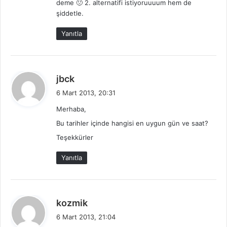
deme 🙁 2. alternatifi istiyoruuuum hem de
k
şiddetle.
i
:
Yanıtla
d
jbck
e
6 Mart 2013, 20:31
d
Merhaba,
i
Bu tarihler içinde hangisi en uygun gün ve saat?
k
i
Teşekkürler
:
Yanıtla
d
kozmik
e
6 Mart 2013, 21:04
d