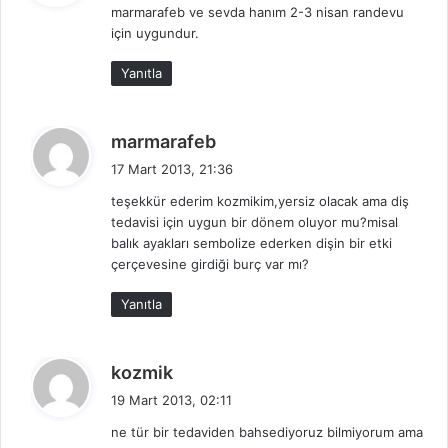
marmarafeb ve sevda hanım 2-3 nisan randevu
i
için uygundur.
k
i
Yanıtla
:
d
marmarafeb
e
17 Mart 2013, 21:36
d
teşekkür ederim kozmikim,yersiz olacak ama diş
i
tedavisi için uygun bir dönem oluyor mu?misal
k
balık ayakları sembolize ederken dişin bir etki
i
çerçevesine girdiği burç var mı?
:
Yanıtla
d
kozmik
e
19 Mart 2013, 02:11
d
ne tür bir tedaviden bahsediyoruz bilmiyorum ama
i