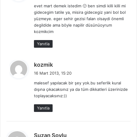
d
evet mart demek istedim 🙂 ben simdi killi killi mi
i
gidecegim tatile ya, misira gidecegiz yani bol bol
k
yüzmeye. eger sehir gezisi falan olsaydi önemli
i
degildide ama böyle napilir düsünüoyrum
:
kozmikcim
Yanıtla
d
kozmik
e
16 Mart 2013, 15:20
d
malesef yapılacak bir şey yok.bu seferlik kural
i
dışına çıkacaksınız ya da tüm dikkatleri üzerinizde
k
toplayacaksınız:))
i
:
Yanıtla
d
Suzan Soylu