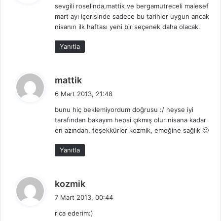
sevgili roselinda,mattik ve bergamutreceli malesef
i
mart ayı içerisinde sadece bu tarihler uygun ancak
k
nisanın ilk haftası yeni bir seçenek daha olacak.
i
:
Yanıtla
d
mattik
e
6 Mart 2013, 21:48
d
bunu hiç beklemiyordum doğrusu :/ neyse iyi
i
tarafından bakayım hepsi çıkmış olur nisana kadar
k
en azından. teşekkürler kozmik, emeğine sağlık 🙂
i
:
Yanıtla
d
kozmik
e
7 Mart 2013, 00:44
d
rica ederim:)
i