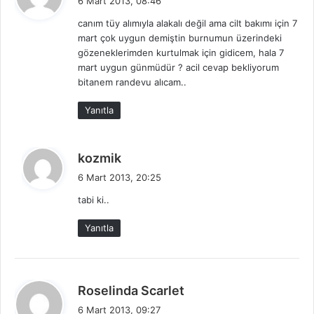
6 Mart 2013, 08:46
d
canım tüy alımıyla alakalı değil ama cilt bakımı için 7
i
mart çok uygun demiştin burnumun üzerindeki
k
gözeneklerimden kurtulmak için gidicem, hala 7
i
mart uygun günmüdür ? acil cevap bekliyorum
:
bitanem randevu alıcam..
Yanıtla
d
kozmik
e
6 Mart 2013, 20:25
d
tabi ki..
i
k
Yanıtla
i
:
d
Roselinda Scarlet
e
6 Mart 2013, 09:27