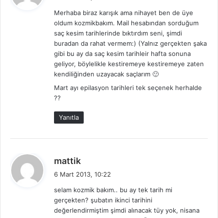
d
Merhaba biraz karışık ama nihayet ben de üye
i
oldum kozmikbakım. Mail hesabından sorduğum
k
saç kesim tarihlerinde bıktırdım seni, şimdi
i
buradan da rahat vermem:) (Yalnız gerçekten şaka
:
gibi bu ay da saç kesim tarihleir hafta sonuna
geliyor, böylelikle kestiremeye kestiremeye zaten
kendiliğinden uzayacak saçlarım 🙂
Mart ayı epilasyon tarihleri tek seçenek herhalde
??
Yanıtla
d
mattik
e
6 Mart 2013, 10:22
d
selam kozmik bakım.. bu ay tek tarih mi
i
gerçekten? şubatın ikinci tarihini
k
değerlendirmiştim şimdi alınacak tüy yok, nisana
i