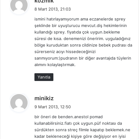
kozmik
e
8 Mart 2013, 21:03
d
ismini hatırlayamıyorum ama eczanelerde sprey
i
şeklinde bir uyuşturucu mevcut.diş hekimlerinin
k
kullandığı sprey. fiyatıda çok uygun.bekleme
i
süresi de kısa. denemenizi öneririm. uyguladığınız
:
bölge kuruduktan sonra cildinize bebek pudrası da
sürerseniz acıyı hissedeceğinizi
sanmıyorum:)pudranın bir diğer avantajıda tüylerin
alımını kolaylaştırmak.
Yanıtla
d
minikiz
e
9 Mart 2013, 12:50
d
bir öneri de benden.anestol pomad
i
kullanabilirsiniz.fiatı çok uygun.püf noktası da
k
sürdükten sonra streç filmle kapatıp beklemek.ne
i
kadar bekleneceği kişiye göre değişiyor en iyisi