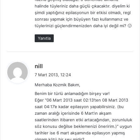
i
halinde tüyleriniz daha güçlü çıkacaktır. diyelim ki
:
şimdi yaptığınız epilasyonun bir etkisi olmadı, regl
sonrası yapmak için büyüyen fazı kullanmanız ve
tüylerinizi güçlendirmenizden daha iyi değil mi? 🙂
Yanıtla
d
nill
e
7 Mart 2013, 12:24
d
Merhaba Kozmik Bakım,
i
Benim bir türlü anlamadığım birşey var!
k
Eğer "06 Mart 2013 saat 02:13’ten 08 Mart 2013
i
saat 04:17’e kadar epilasyon yapabilirsiniz. (bu
:
zaman aralığı içerisinde 6 Mart’ın akşam
saatlerinden itibaren etki artacağından, zorunluluk
söz konusu değilse beklemenizi öneririm.)" uygun
tarihler ise 6 mart akşamında epilasyon yapmış
olmam kötü bir şey midir?