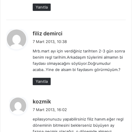
k
Yanıtla
i
:
d
filiz demirci
e
7 Mart 2013, 10:38
d
Mrb.mart ayı için verdiğiniz tarihten 2-3 gün sonra
i
benim regl tarihim.Arkadaşım tüylerimi almamın bi
k
faydası olmayacağını söylüyor.Doğrumudur
i
acaba..Yine de alsam bi faydasını görürmüyüm.?
:
Yanıtla
d
kozmik
e
7 Mart 2013, 16:02
d
epilasyonunuzu yapabilirsiniz filiz hanım.eğer regl
i
döneminin bitmesini beklerseniz büyüyen ay
k
fazına geçmiş olacağız. o dönemde almanız