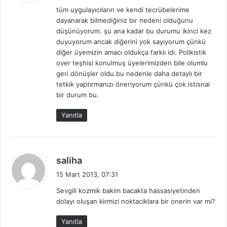
d
tüm uygulayıcıların ve kendi tecrübelerime
i
dayanarak bilmediğiniz bir nedeni olduğunu
k
düşünüyorum. şu ana kadar bu durumu ikinci kez
i
duyuyorum ancak diğerini yok sayıyorum çünkü
:
diğer üyemizin amacı oldukça farklı idi. Polikistik
over teşhisi konulmuş üyelerimizden bile olumlu
geri dönüşler oldu.bu nedenle daha detaylı bir
tetkik yaptırmanızı öneriyorum çünkü çok istisnai
bir durum bu.
Yanıtla
d
saliha
e
15 Mart 2013, 07:31
d
Sevgili kozmik bakim bacakta hassasiyetinden
i
dolayı oluşan kirmizi noktaciklara bir onerin var mi?
k
i
Yanıtla