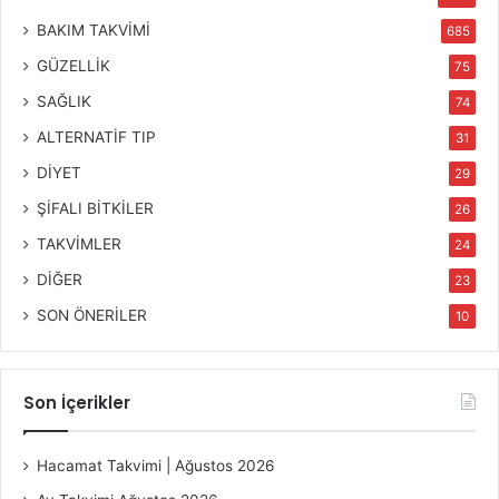
BAKIM TAKVİMİ
685
GÜZELLİK
75
SAĞLIK
74
ALTERNATİF TIP
31
DİYET
29
ŞİFALI BİTKİLER
26
TAKVİMLER
24
DİĞER
23
SON ÖNERİLER
10
Son İçerikler
Hacamat Takvimi | Ağustos 2026