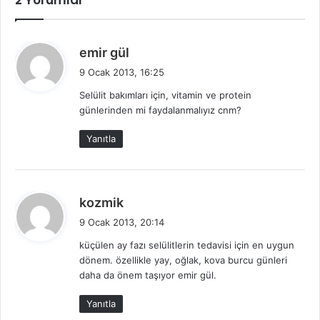
d
emir gül
e
9 Ocak 2013, 16:25
d
Selülit bakımları için, vitamin ve protein
i
günlerinden mi faydalanmalıyız cnm?
k
i
Yanıtla
:
d
kozmik
e
9 Ocak 2013, 20:14
d
küçülen ay fazı selülitlerin tedavisi için en uygun
i
dönem. özellikle yay, oğlak, kova burcu günleri
k
daha da önem taşıyor emir gül.
i
:
Yanıtla