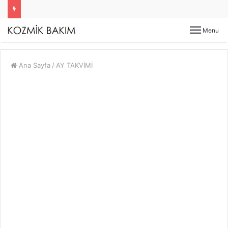
Menu
Ana Sayfa
/
AY TAKVİMİ