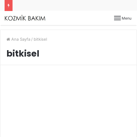
Menu
Ana Sayfa
/
bitkisel
bitkisel