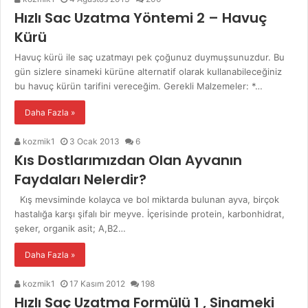
Hızlı Sac Uzatma Yöntemi 2 – Havuç
Kürü
Havuç kürü ile saç uzatmayı pek çoğunuz duymuşsunuzdur. Bu
gün sizlere sinameki kürüne alternatif olarak kullanabileceğiniz
bu havuç kürün tarifini vereceğim. Gerekli Malzemeler: *…
Daha Fazla »
kozmik1
3 Ocak 2013
6
Kıs Dostlarımızdan Olan Ayvanın
Faydaları Nelerdir?
Kış mevsiminde kolayca ve bol miktarda bulunan ayva, birçok
hastalığa karşı şifalı bir meyve. İçerisinde protein, karbonhidrat,
şeker, organik asit; A,B2…
Daha Fazla »
kozmik1
17 Kasım 2012
198
Hızlı Saç Uzatma Formülü 1 , Sinameki