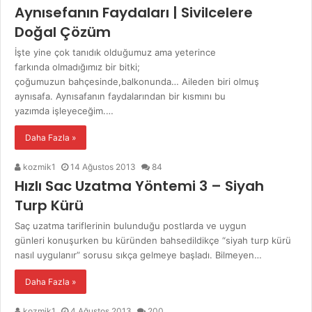
Aynısefanın Faydaları | Sivilcelere
Doğal Çözüm
İşte yine çok tanıdık olduğumuz ama yeterince
farkında olmadığımız bir bitki;
çoğumuzun bahçesinde,balkonunda… Aileden biri olmuş
aynısafa. Aynısafanın faydalarından bir kısmını bu
yazımda işleyeceğim.…
Daha Fazla »
kozmik1
14 Ağustos 2013
84
Hızlı Sac Uzatma Yöntemi 3 – Siyah
Turp Kürü
Saç uzatma tariflerinin bulunduğu postlarda ve uygun
günleri konuşurken bu küründen bahsedildikçe “siyah turp kürü
nasıl uygulanır” sorusu sıkça gelmeye başladı. Bilmeyen…
Daha Fazla »
kozmik1
4 Ağustos 2013
200