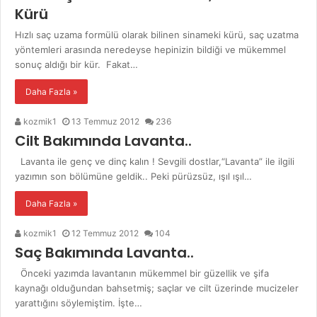
Kürü
Hızlı saç uzama formülü olarak bilinen sinameki kürü, saç uzatma
yöntemleri arasında neredeyse hepinizin bildiği ve mükemmel
sonuç aldığı bir kür. Fakat…
Daha Fazla »
kozmik1
13 Temmuz 2012
236
Cilt Bakımında Lavanta..
Lavanta ile genç ve dinç kalın ! Sevgili dostlar,“Lavanta” ile ilgili
yazımın son bölümüne geldik.. Peki pürüzsüz, ışıl ışıl…
Daha Fazla »
kozmik1
12 Temmuz 2012
104
Saç Bakımında Lavanta..
Önceki yazımda lavantanın mükemmel bir güzellik ve şifa
kaynağı olduğundan bahsetmiş; saçlar ve cilt üzerinde mucizeler
yarattığını söylemiştim. İşte…