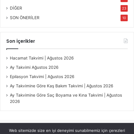
DİĞER
23
SON ÖNERİLER
10
Son İçerikler
Hacamat Takvimi | Ağustos 2026
Ay Takvimi Ağustos 2026
Epilasyon Takvimi | Ağustos 2026
Ay Takvimine Göre Kaş Bakım Takvimi | Ağustos 2026
Ay Takvimine Göre Saç Boyama ve Kına Takvimi | Ağustos
2026
Web sitemizde size en iyi deneyimi sunabilmemiz için çerezleri
© Copyright 2026, All Rights Reserved |
Jannah Theme by