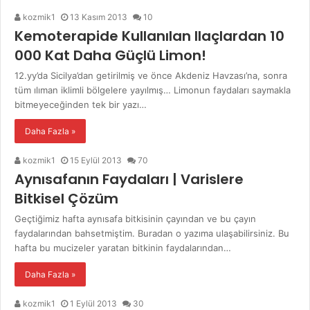
kozmik1
13 Kasım 2013
10
Kemoterapide Kullanılan Ilaçlardan 10
000 Kat Daha Güçlü Limon!
12.yy’da Sicilya’dan getirilmiş ve önce Akdeniz Havzası’na, sonra
tüm ılıman iklimli bölgelere yayılmış… Limonun faydaları saymakla
bitmeyeceğinden tek bir yazı…
Daha Fazla »
kozmik1
15 Eylül 2013
70
Aynısafanın Faydaları | Varislere
Bitkisel Çözüm
Geçtiğimiz hafta aynısafa bitkisinin çayından ve bu çayın
faydalarından bahsetmiştim. Buradan o yazıma ulaşabilirsiniz. Bu
hafta bu mucizeler yaratan bitkinin faydalarından…
Daha Fazla »
kozmik1
1 Eylül 2013
30