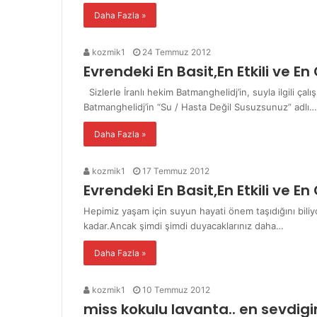
Daha Fazla »
kozmik1
24 Temmuz 2012
Evrendeki En Basit,En Etkili ve En 
Sizlerle İranlı hekim Batmanghelidj’in, suyla ilgili çal
Batmanghelidj’in “Su / Hasta Değil Susuzsunuz” adlı…
Daha Fazla »
kozmik1
17 Temmuz 2012
Evrendeki En Basit,En Etkili ve En 
Hepimiz yaşam için suyun hayati önem taşıdığını bili
kadar.Ancak şimdi şimdi duyacaklarınız daha…
Daha Fazla »
kozmik1
10 Temmuz 2012
miss kokulu lavanta.. en sevdigi