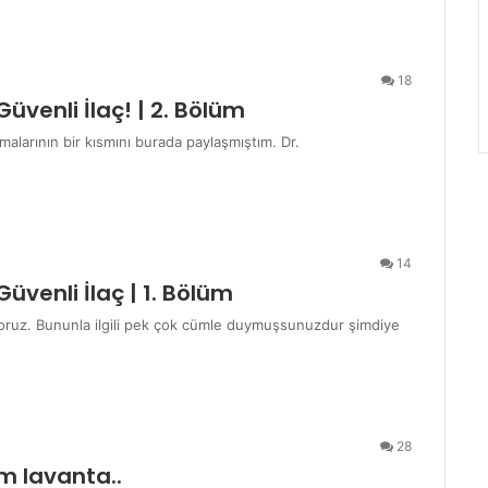
18
Güvenli İlaç! | 2. Bölüm
ışmalarının bir kısmını burada paylaşmıştım. Dr.
14
Güvenli İlaç | 1. Bölüm
yoruz. Bununla ilgili pek çok cümle duymuşsunuzdur şimdiye
28
m lavanta..