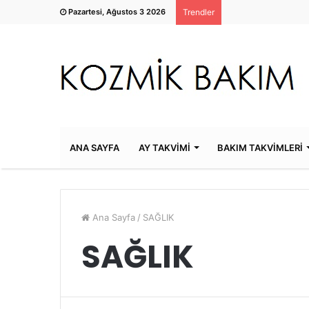
Pazartesi, Ağustos 3 2026
Trendler
ANA SAYFA
AY TAKVİMİ
BAKIM TAKVİMLERİ
Ana Sayfa
/
SAĞLIK
SAĞLIK