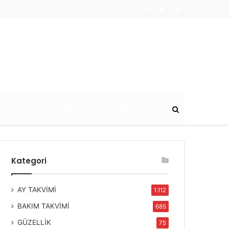
Random
Log
Sidebar
Article
In
Ara
Kategori
AY TAKVİMİ
1.112
BAKIM TAKVİMİ
685
GÜZELLİK
75