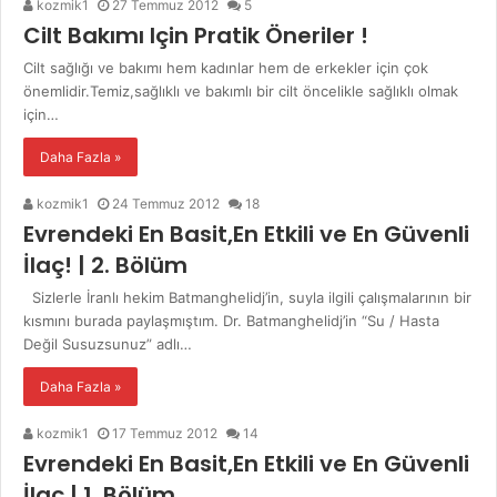
kozmik1
27 Temmuz 2012
5
Cilt Bakımı Için Pratik Öneriler !
Cilt sağlığı ve bakımı hem kadınlar hem de erkekler için çok
önemlidir.Temiz,sağlıklı ve bakımlı bir cilt öncelikle sağlıklı olmak
için…
Daha Fazla »
kozmik1
24 Temmuz 2012
18
Evrendeki En Basit,En Etkili ve En Güvenli
İlaç! | 2. Bölüm
Sizlerle İranlı hekim Batmanghelidj’in, suyla ilgili çalışmalarının bir
kısmını burada paylaşmıştım. Dr. Batmanghelidj’in “Su / Hasta
Değil Susuzsunuz” adlı…
Daha Fazla »
kozmik1
17 Temmuz 2012
14
Evrendeki En Basit,En Etkili ve En Güvenli
İlaç | 1. Bölüm