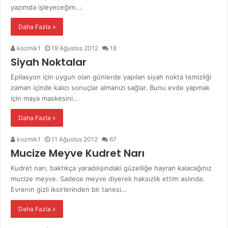
yazımda işleyeceğim.…
Daha Fazla »
kozmik1
19 Ağustos 2012
18
Siyah Noktalar
Epilasyon için uygun olan günlerde yapılan siyah nokta temizliği
zaman içinde kalıcı sonuçlar almanızı sağlar. Bunu evde yapmak
için maya maskesini…
Daha Fazla »
kozmik1
11 Ağustos 2012
67
Mucize Meyve Kudret Narı
Kudret narı, baktıkça yaradılışındaki güzelliğe hayran kalacağınız
mucize meyve. Sadece meyve diyerek haksızlık ettim aslında.
Evrenin gizli iksirlerinden bir tanesi…
Daha Fazla »