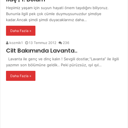
Hepimiz yaşam için suyun hayati önem taşıdığını biliyoruz.
Bununla ilgili pek çok cümle duymuşsunuzdur şimdiye
kadar.Ancak şimdi şimdi duyacaklarınız daha…
Daha Fazla »
kozmik1
13 Temmuz 2012
236
Cilt Bakımında Lavanta..
Lavanta ile genç ve dinç kalın ! Sevgili dostlar,“Lavanta” ile ilgili
yazımın son bölümüne geldik.. Peki pürüzsüz, ışıl ışıl…
Daha Fazla »