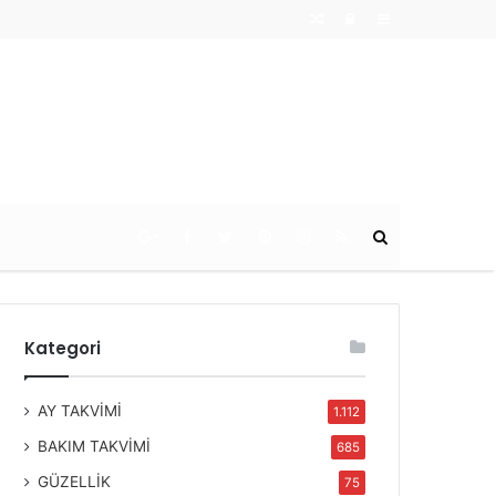
Random
Log
Sidebar
Article
In
Ara
Kategori
AY TAKVİMİ
1.112
BAKIM TAKVİMİ
685
GÜZELLİK
75