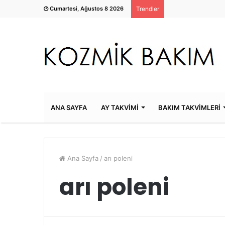
Cumartesi, Ağustos 8 2026
Trendler
ANA SAYFA
AY TAKVİMİ
BAKIM TAKVİMLERİ
Ana Sayfa
/
arı poleni
arı poleni