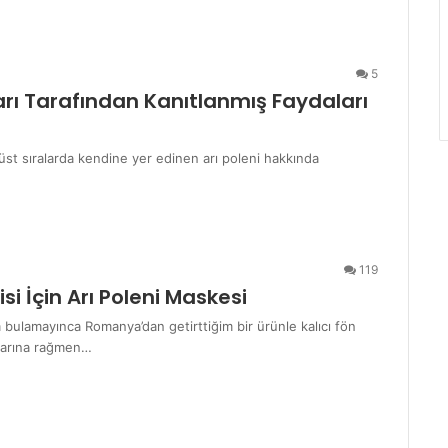
5
arı Tarafından Kanıtlanmış Faydaları
üst sıralarda kendine yer edinen arı poleni hakkında
119
si İçin Arı Poleni Maskesi
 bulamayınca Romanya’dan getirttiğim bir ürünle kalıcı fön
ılarına rağmen…