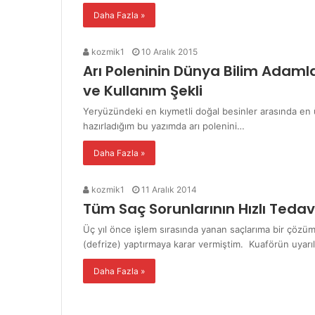
Daha Fazla »
kozmik1
10 Aralık 2015
Arı Poleninin Dünya Bilim Adaml
ve Kullanım Şekli
Yeryüzündeki en kıymetli doğal besinler arasında en 
hazırladığım bu yazımda arı polenini…
Daha Fazla »
kozmik1
11 Aralık 2014
Tüm Saç Sorunlarının Hızlı Tedavi
Üç yıl önce işlem sırasında yanan saçlarıma bir çözüm
(defrize) yaptırmaya karar vermiştim. Kuaförün uyar
Daha Fazla »