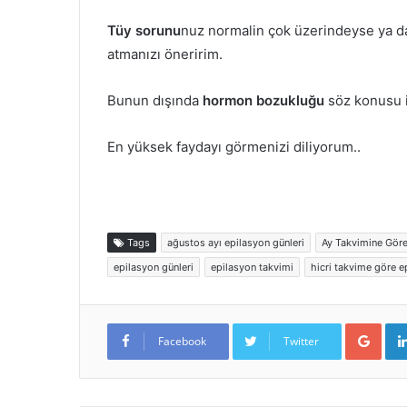
Tüy sorunu
nuz normalin çok üzerindeyse ya da
atmanızı öneririm.
Bunun dışında
hormon bozukluğu
söz konusu
En yüksek faydayı görmenizi diliyorum..
Tags
ağustos ayı epilasyon günleri
Ay Takvimine Göre
epilasyon günleri
epilasyon takvimi
hicri takvime göre e
Goo
Facebook
Twitter