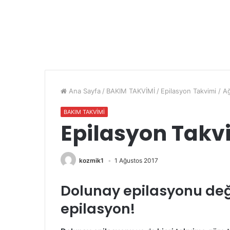
Ana Sayfa
/
BAKIM TAKVİMİ
/
Epilasyon Takvimi / 
BAKIM TAKVİMİ
Epilasyon Takvi
kozmik1
1 Ağustos 2017
Dolunay epilasyonu de
epilasyon!