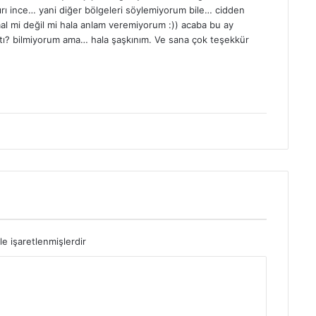
aşırı ince… yani diğer bölgeleri söylemiyorum bile… cidden
l mi değil mi hala anlam veremiyorum :)) acaba bu ay
aptı? bilmiyorum ama… hala şaşkınım. Ve sana çok teşekkür
le işaretlenmişlerdir