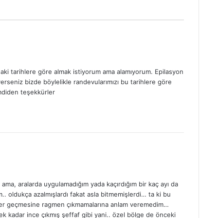
adaki tarihlere göre almak istiyorum ama alamıyorum. Epilasyon
erseniz bizde böylelikle randevularımızı bu tarihlere göre
imdiden teşekkürler
 ama, aralarda uygulamadığım yada kaçırdığım bir kaç ayı da
.. oldukça azalmışlardı fakat asla bitmemişlerdi… ta ki bu
er geçmesine ragmen çıkmamalarına anlam veremedim…
ek kadar ince çıkmış şeffaf gibi yani.. özel bölge de önceki