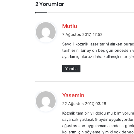
2 Yorumlar
d
Mutlu
e
7 Ağustos 2017, 17:52
d
Sevgili kozmik lazer tarihi alırken bur
i
tarihlerini bir ay on beş gün önceden v
k
ayarlamış oluruz daha kullanışlı olur ş
i
:
Yanıtla
d
Yasemin
e
22 Ağustos 2017, 03:28
d
Kozmik tam bir yıl doldu mu bilmiyorum
i
sayarsak yaklaşık 9 aydır uyguluyordum
k
ağustos son uygulamama kadar… günl
i
kollarım için söylemeliyim ki yok denec