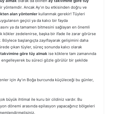
tüy almak
olarak da bilinen
ay takvimine göre tüy
bir yöntemdir. Ancak Ay’ın bu etkisinden doğru ve
ökten alan yöntemler
kullanmak gerekir! Tüyleri
gulansın geçici ya da kalıcı bir fayda
masını ya da tamamen bitmesini sağlayan en önemli
 kökler zedelenirse, başka bir ifade ile zarar görürse
ur. Böylece başlangıçta zayıflayarak gelişimini daha
ede çıkan tüyler, süreç sonunda kalıcı olarak
 takvimine göre tüy almak
ise köklere tam zamanında
engelleyerek bu süreci gözle görülür bir şekilde
enler için Ay’ın Boğa burcunda küçüleceği bu günler,
ok büyük ihtimal ile kuru bir cildiniz vardır. Bu
syon dönemi arasında epilasyon yapacağınız bölgeleri
k nemlendirmelisiniz.