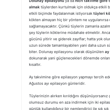
Dolunay epilasyonu
ya da
hicri takvime göre 
almak
tüylerden kurtulmak için oldukça etkili 
etkili biçimde faydalanmak istiyorsak
tüyleri k
kökten almayan hiç bir yöntem ne uygulanırsa uy
sağlamayacaktır. Çünkü tüylerin zamanla azal
şey tüylerin köklerine müdahale etmektir. Ancak
gücünü yitirir ve giderek zayıflar; hatta yok ol
uzun sürede tamamlayabilen yani daha uzun sür
biter. Dolunay epilasyonu olarak düşünülen
a
y
dokunarak yani güçlenecekleri dönemde onları 
kısaltır.
Ay takvimine göre epilasyon yapmayı tercih ed
Ağustos ayı epilasyon günleridir.
Tüylerinizin alırken kırıldığını düşünüyorsanız ç
olumsuz durumu en aza indirmek için iki epila
günlük kullandığınız bir nemlendirici ile sık sı