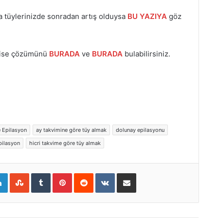
 tüylerinizde sonradan artış olduysa
BU YAZIYA
göz
 ise çözümünü
BURADA
ve
BURADA
bulabilirsiniz.
 Epilasyon
ay takvimine göre tüy almak
dolunay epilasyonu
pilasyon
hicri takvime göre tüy almak
gle+
LinkedIn
StumbleUpon
Tumblr
Pinterest
Reddit
VKontakte
E-Posta ile paylaş