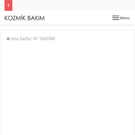
Menu
Ana Sayfa
/
AY TAKVİMİ