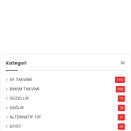
Kategori
AY TAKVİMİ
1.112
BAKIM TAKVİMİ
685
GÜZELLİK
75
SAĞLIK
74
ALTERNATİF TIP
31
DİYET
29