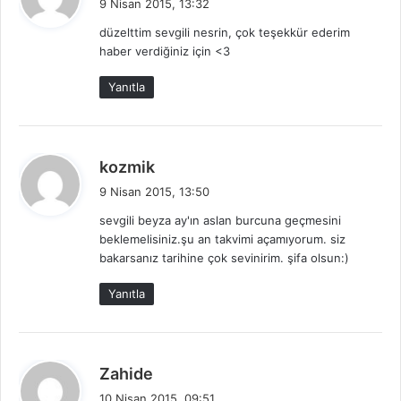
9 Nisan 2015, 13:32
d
düzelttim sevgili nesrin, çok teşekkür ederim
i
haber verdiğiniz için <3
k
i
Yanıtla
:
d
kozmik
e
9 Nisan 2015, 13:50
d
sevgili beyza ay'ın aslan burcuna geçmesini
i
beklemelisiniz.şu an takvimi açamıyorum. siz
k
bakarsanız tarihine çok sevinirim. şifa olsun:)
i
:
Yanıtla
d
Zahide
e
10 Nisan 2015, 09:51