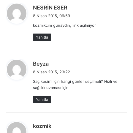
d
NESRİN ESER
e
8 Nisan 2015, 06:59
d
kozmikcim günaydın, link açılmıyor
i
k
Yanıtla
i
:
d
Beyza
e
8 Nisan 2015, 23:22
d
Saç kesimi için hangi günler seçilmeli? Hızlı ve
i
sağlıklı uzaması için
k
i
Yanıtla
:
d
kozmik
e