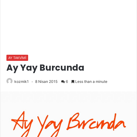
AY TAKVİMİ
Ay Yay Burcunda
kozmik1
8 Nisan 2015
6
Less than a minute