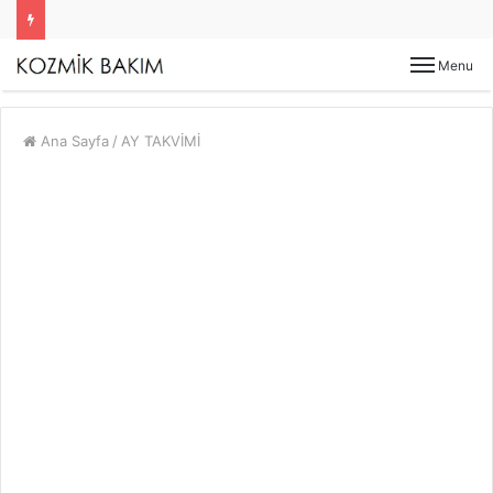
Menu
Ana Sayfa
/
AY TAKVİMİ