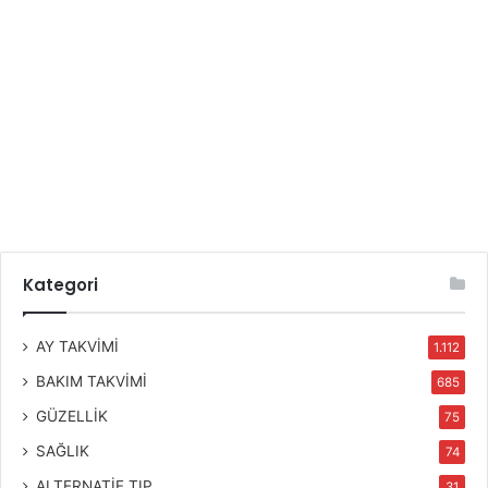
Kategori
AY TAKVİMİ
1.112
BAKIM TAKVİMİ
685
GÜZELLİK
75
SAĞLIK
74
ALTERNATİF TIP
31