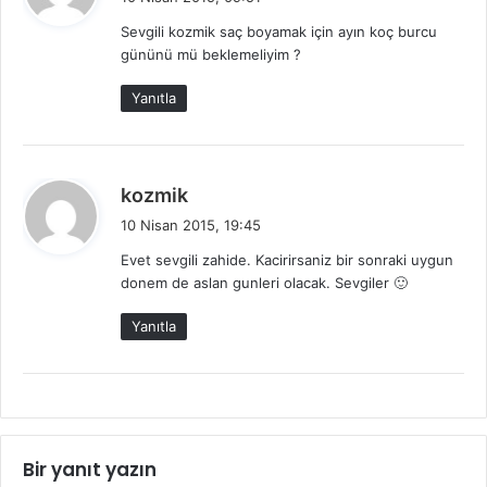
d
Sevgili kozmik saç boyamak için ayın koç burcu
i
gününü mü beklemeliyim ?
k
i
Yanıtla
:
d
kozmik
e
10 Nisan 2015, 19:45
d
Evet sevgili zahide. Kacirirsaniz bir sonraki uygun
i
donem de aslan gunleri olacak. Sevgiler 🙂
k
i
Yanıtla
:
Bir yanıt yazın