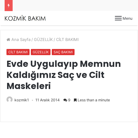
Menu
Ana Sayfa
/
GÜZELLİK
/
CİLT BAKIMI
CİLT BAKIMI
GÜZELLİK
SAÇ BAKIMI
Evde Uygulayıp Memnun
Kaldığımız Saç ve Cilt
Maskeleri
kozmik1
11 Aralık 2014
9
Less than a minute