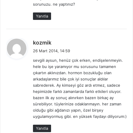
sorunuzu. ne yaptınız?
k
i
Yanıtla
:
d
kozmik
e
26 Mart 2014, 14:59
d
sevgili aysun, henüz çok erken, endişelenmeyin.
i
hele bu işe yaramıyor mu sorusunu tamamen
k
çıkartın aklınızdan. hormon bozukluğu olan
i
arkadaşlarımız bile çok iyi sonuçlar aldılar
:
sabrederek. Ay kimseyi göz ardı etmez, sadece
hepimizde farklı zamanlarda farklı etkileri oluyor.
bazen ilk ay sonuç alınırken bazen birkaç ay
sürebiliyor. tüylerinize odaklanmayın. her zaman
olduğu gibi ağdanızı yapın, özel birşey
uygulamıyormuş gibi. en yüksek faydayı diliyorum:)
Yanıtla