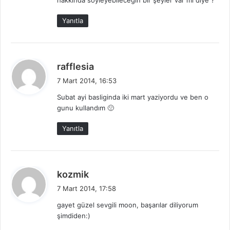
hakkında söyleyebileceğin bir şeyler var mı diye ?
:
Yanıtla
d
rafflesia
e
7 Mart 2014, 16:53
d
Subat ayi basliginda iki mart yaziyordu ve ben o
i
gunu kullandım 🙁
k
i
Yanıtla
:
d
kozmik
e
7 Mart 2014, 17:58
d
gayet güzel sevgili moon, başarılar diliyorum
i
şimdiden:)
k