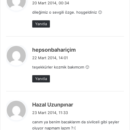
e
20 Mart 2014, 00:34
d
dileğimiz o sevgili özge. hoşgeldiniz 🙂
i
k
Yanıtla
i
:
d
hepsonbahariçim
e
22 Mart 2014, 14:01
d
teşekkürler kozmik bakımcım 🙂
i
k
Yanıtla
i
:
d
Hazal Uzunpınar
e
23 Mart 2014, 11:33
d
canım ya benim bacaklarım da sivilceli gibi şeyler
i
oluyor napmam lazım ?:(