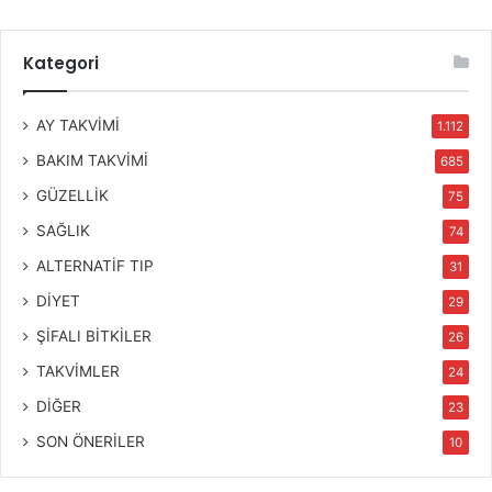
Kategori
AY TAKVİMİ
1.112
BAKIM TAKVİMİ
685
GÜZELLİK
75
SAĞLIK
74
ALTERNATİF TIP
31
DİYET
29
ŞİFALI BİTKİLER
26
TAKVİMLER
24
DİĞER
23
SON ÖNERİLER
10