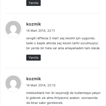
:
Yanıtla
d
kozmik
e
14 Mart 2014, 22:11
d
sevgili rafflesia 2 mart saç kesimi için uygundu.
i
belki o başlık altında saç kesim tarihi sorulmuştur.
k
bir yerde bir hata var ama anlayamadım tam olarak.
i
:
Yanıtla
d
kozmik
e
14 Mart 2014, 22:13
d
msblueblack her iki seçeneği de kullanmaya çalışın
i
ki giderek sık alma ihtiyacınız azalsın. sonrasında
k
da biraz sabır gerekecek.
i