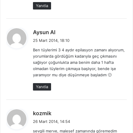
Yanıtla
d
Aysun Al
e
25 Mart 2014, 18:10
d
Ben tüylerimi 3 4 aydır epilasyon zamanı alıyorum,
i
yorumlarda gördüğüm kadarıyla geç çıkmasını
k
sağlıyor çoğunlukta ama benim daha 1 hafta
i
olmadan tüylerim çıkmaya başlıyor, bende işe
:
yaramıyor mu diye düşünmeye başladım 🙁
Yanıtla
d
kozmik
e
26 Mart 2014, 14:54
d
sevgili merve, malesef zamanında göremedim
i