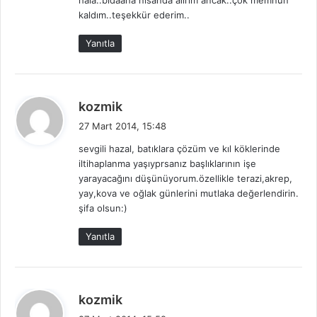
hala..bidaaha nisanda alırım ancak..çok memnun
k
kaldım..teşekkür ederim..
i
:
Yanıtla
d
kozmik
e
27 Mart 2014, 15:48
d
sevgili hazal, batıklara çözüm ve kıl köklerinde
i
iltihaplanma yaşıyprsanız başlıklarının işe
k
yarayacağını düşünüyorum.özellikle terazi,akrep,
i
yay,kova ve oğlak günlerini mutlaka değerlendirin.
:
şifa olsun:)
Yanıtla
d
kozmik
e