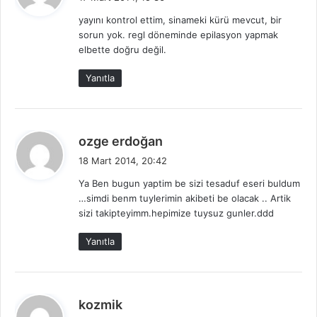
d
yayını kontrol ettim, sinameki kürü mevcut, bir
i
sorun yok. regl döneminde epilasyon yapmak
k
elbette doğru değil.
i
:
Yanıtla
d
ozge erdoğan
e
18 Mart 2014, 20:42
d
Ya Ben bugun yaptim be sizi tesaduf eseri buldum
i
…simdi benm tuylerimin akibeti be olacak .. Artik
k
sizi takipteyimm.hepimize tuysuz gunler.ddd
i
:
Yanıtla
d
kozmik