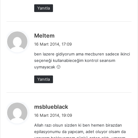
:
Yanıtla
d
Meltem
e
16 Mart 2014, 17:09
d
ben lazere gidiyorum ama mecburen sadece ikinci
i
seçeneği kullanabieceğim kontrol seansım
k
uymayacak 🙁
i
:
Yanıtla
d
msblueblack
e
16 Mart 2014, 19:09
d
Allah razı olsun sizden ki ben hemen birazdan
i
epilasyonumu da yapıcam, adet oluyor olsam da
k