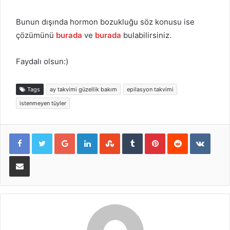
Bunun dışında hormon bozukluğu söz konusu ise
çözümünü
burada
ve
burada
bulabilirsiniz.
Faydalı olsun:)
Tags
ay takvimi güzellik bakım
epilasyon takvimi
istenmeyen tüyler
Google+
LinkedIn
StumbleUpon
Tumblr
Pinterest
Reddit
VKont
E-Posta ile paylaş