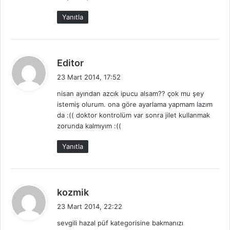
k
i
Yanıtla
:
d
Editor
e
23 Mart 2014, 17:52
d
nisan ayından azcık ipucu alsam?? çok mu şey
i
istemiş olurum. ona göre ayarlama yapmam lazım
k
da :(( doktor kontrolüm var sonra jilet kullanmak
i
zorunda kalmıyım :((
:
Yanıtla
d
kozmik
e
23 Mart 2014, 22:22
d
sevgili hazal püf kategorisine bakmanızı
i