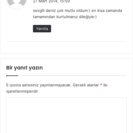
27 Mart 2014, 15:59
d
sevgili deniz çok mutlu oldum:) en kısa zamanda
i
tamamından kurtulmanız dileğiyle:)
k
i
Yanıtla
:
Bir yanıt yazın
E-posta adresiniz yayınlanmayacak.
Gerekli alanlar
*
ile
işaretlenmişlerdir