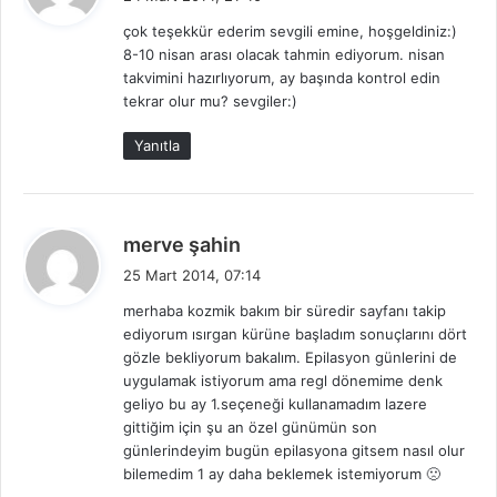
d
çok teşekkür ederim sevgili emine, hoşgeldiniz:)
i
8-10 nisan arası olacak tahmin ediyorum. nisan
k
takvimini hazırlıyorum, ay başında kontrol edin
i
tekrar olur mu? sevgiler:)
:
Yanıtla
d
merve şahin
e
25 Mart 2014, 07:14
d
merhaba kozmik bakım bir süredir sayfanı takip
i
ediyorum ısırgan kürüne başladım sonuçlarını dört
k
gözle bekliyorum bakalım. Epilasyon günlerini de
i
uygulamak istiyorum ama regl dönemime denk
:
geliyo bu ay 1.seçeneği kullanamadım lazere
gittiğim için şu an özel günümün son
günlerindeyim bugün epilasyona gitsem nasıl olur
bilemedim 1 ay daha beklemek istemiyorum 🙁