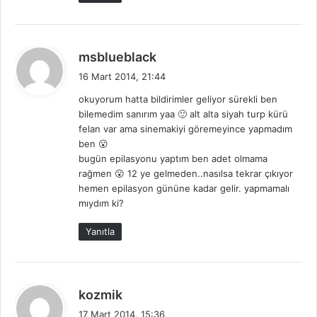
d
msblueblack
e
16 Mart 2014, 21:44
d
okuyorum hatta bildirimler geliyor sürekli ben
i
bilemedim sanırım yaa 🙂 alt alta siyah turp kürü
k
felan var ama sinemakiyi göremeyince yapmadım
i
ben 😮
:
bugün epilasyonu yaptım ben adet olmama
rağmen 😮 12 ye gelmeden..nasılsa tekrar çıkıyor
hemen epilasyon gününe kadar gelir. yapmamalı
mıydım ki?
Yanıtla
d
kozmik
e
17 Mart 2014, 15:36