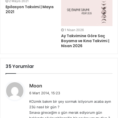
2 Mayıs 2021
Epilasyon Takvimi | Mayıs
2021
1 Nisan 2026
Ay Takvimine Göre Saç
Boyama ve Kına Takvimi |
Nisan 2026
35 Yorumlar
d
Moon
e
6 Mart 2014, 15:23
d
KOzmik bakım bir şey sormak istiyorum acaba ayın
i
23ü nasıl bir gün ?
k
Sınava gireceğim o gün merak ediyorum gün
i