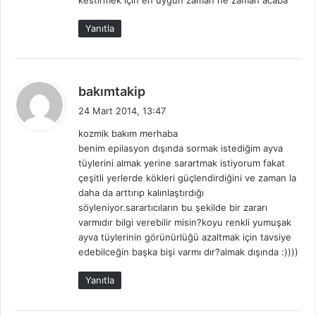
kestirmek için en uygun zaman ne zaman acaba
i
:
Yanıtla
d
bakımtakip
e
24 Mart 2014, 13:47
d
kozmik bakım merhaba
i
benim epilasyon dışında sormak istediğim ayva
k
tüylerini almak yerine sarartmak istiyorum fakat
i
çeşitli yerlerde kökleri güçlendirdiğini ve zaman la
:
daha da arttırıp kalınlaştırdığı
söyleniyor.sarartıcıların bu şekilde bir zararı
varmıdır bilgi verebilir misin?koyu renkli yumuşak
ayva tüylerinin görünürlüğü azaltmak için tavsiye
edebilceğin başka bişi varmı dır?almak dışında :))))
Yanıtla