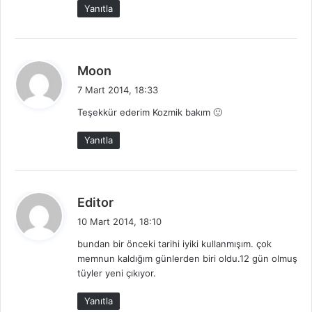
i
Yanıtla
:
d
Moon
e
7 Mart 2014, 18:33
d
Teşekkür ederim Kozmik bakım 🙂
i
k
Yanıtla
i
:
d
Editor
e
10 Mart 2014, 18:10
d
bundan bir önceki tarihi iyiki kullanmışım. çok
i
memnun kaldığım günlerden biri oldu.12 gün olmuş
k
tüyler yeni çıkıyor.
i
:
Yanıtla