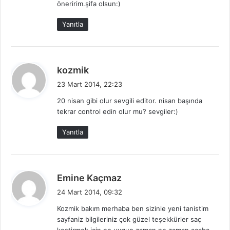
öneririm.şifa olsun:)
k
i
Yanıtla
:
d
kozmik
e
23 Mart 2014, 22:23
d
20 nisan gibi olur sevgili editor. nisan başında
i
tekrar control edin olur mu? sevgiler:)
k
i
Yanıtla
:
d
Emine Kaçmaz
e
24 Mart 2014, 09:32
d
Kozmik bakım merhaba ben sizinle yeni tanistim
i
sayfaniz bilgileriniz çok güzel teşekkürler saç
k