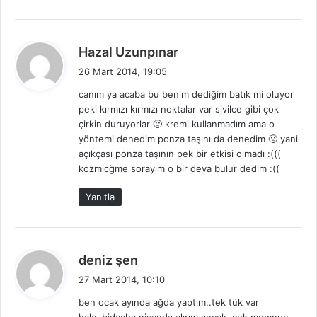
d
Hazal Uzunpınar
e
26 Mart 2014, 19:05
d
canım ya acaba bu benim dediğim batık mi oluyor
i
peki kırmızı kırmızı noktalar var sivilce gibi çok
k
çirkin duruyorlar 🙁 kremi kullanmadım ama o
i
yöntemi denedim ponza taşını da denedim 🙁 yani
:
açıkçası ponza taşının pek bir etkisi olmadı :(((
kozmicğme sorayım o bir deva bulur dedim :((
Yanıtla
d
deniz şen
e
27 Mart 2014, 10:10
d
ben ocak ayında ağda yaptım..tek tük var
i