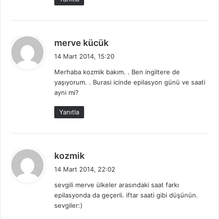
d
merve kücük
e
14 Mart 2014, 15:20
d
Merhaba kozmik bakım. . Ben ingiltere de
i
yaşıyorum. . Burasi icinde epilasyon günü ve saati
k
ayni mi?
i
:
Yanıtla
d
kozmik
e
14 Mart 2014, 22:02
d
sevgili merve ülkeler arasındaki saat farkı
i
epilasyonda da geçerli. iftar saati gibi düşünün.
k
sevgiler:)
i