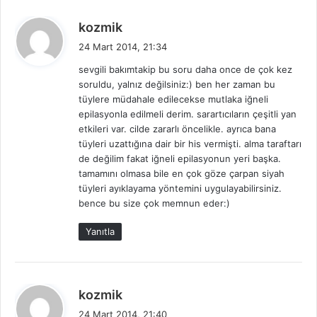
d
kozmik
e
24 Mart 2014, 21:34
d
sevgili bakımtakip bu soru daha once de çok kez
i
soruldu, yalnız değilsiniz:) ben her zaman bu
k
tüylere müdahale edilecekse mutlaka iğneli
i
epilasyonla edilmeli derim. sarartıcıların çeşitli yan
:
etkileri var. cilde zararlı öncelikle. ayrıca bana
tüyleri uzattığına dair bir his vermişti. alma taraftarı
de değilim fakat iğneli epilasyonun yeri başka.
tamamını olmasa bile en çok göze çarpan siyah
tüyleri ayıklayama yöntemini uygulayabilirsiniz.
bence bu size çok memnun eder:)
Yanıtla
d
kozmik
e
24 Mart 2014, 21:40