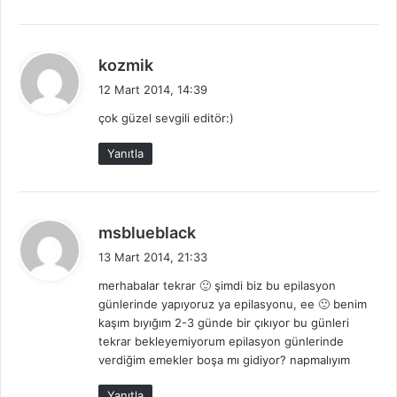
d
kozmik
e
12 Mart 2014, 14:39
d
çok güzel sevgili editör:)
i
k
Yanıtla
i
:
d
msblueblack
e
13 Mart 2014, 21:33
d
merhabalar tekrar 🙂 şimdi biz bu epilasyon
i
günlerinde yapıyoruz ya epilasyonu, ee 🙂 benim
k
kaşım bıyığım 2-3 günde bir çıkıyor bu günleri
i
tekrar bekleyemiyorum epilasyon günlerinde
:
verdiğim emekler boşa mı gidiyor? napmalıyım
Yanıtla