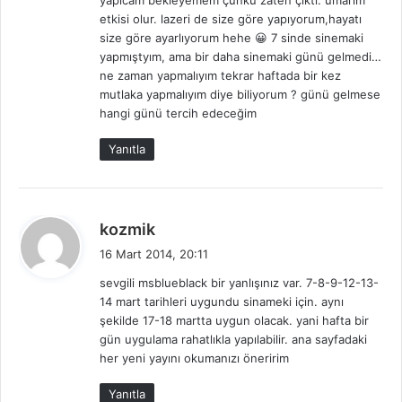
yapıcam bekleyemem çünkü zaten çıktı. umarım
i
etkisi olur. lazeri de size göre yapıyorum,hayatı
:
size göre ayarlıyorum hehe 😀 7 sinde sinemaki
yapmıştyım, ama bir daha sinemaki günü gelmedi…
ne zaman yapmalıyım tekrar haftada bir kez
mutlaka yapmalıyım diye biliyorum ? günü gelmese
hangi günü tercih edeceğim
Yanıtla
d
kozmik
e
16 Mart 2014, 20:11
d
sevgili msblueblack bir yanlışınız var. 7-8-9-12-13-
i
14 mart tarihleri uygundu sinameki için. aynı
k
şekilde 17-18 martta uygun olacak. yani hafta bir
i
gün uygulama rahatlıkla yapılabilir. ana sayfadaki
:
her yeni yayını okumanızı öneririm
Yanıtla