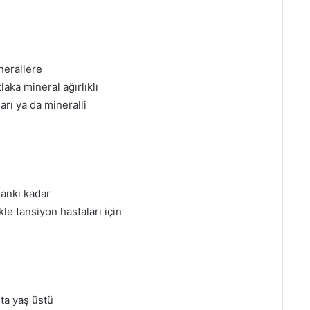
nerallere
aka mineral ağırlıklı
rı ya da mineralli
manki kadar
ikle tansiyon hastaları için
ta yaş üstü