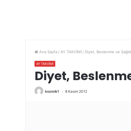
Ana Sayfa
/
AY TAKVİMİ
/
Diyet, Beslenme ve Sağlı
AY TAKVİMİ
Diyet, Beslenme
kozmik1
8 Kasım 2012