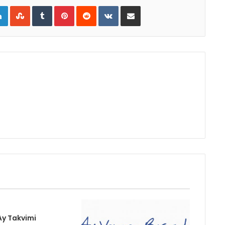
gle+
LinkedIn
StumbleUpon
Tumblr
Pinterest
Reddit
VKontakte
E-Posta ile paylaş
Ay Takvimi