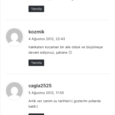
Yanıtla
d
kozmik
e
4 Ağustos 2012, 22:43
d
hakikaten kocaman bir aile olduk ve büyümeye
i
devam ediyoruz, şahane 🙂
k
i
Yanıtla
:
d
cagla2525
e
5 Ağustos 2012, 11:55
d
Artik ver canim su tarihleri:( gozlerim yollarda
i
kaldi:(
k
i