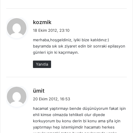
:
d
kozmik
e
18 Ekim 2012, 23:10
d
merhaba,hoşgeldiniz, iyiki bize katıldınız:)
i
bayramda sık sık ziyaret edin bir sonraki epilasyon
k
günleri için ki kaçırmayın.
i
:
Yanıtla
d
ümit
e
20 Ekim 2012, 16:53
d
hacamat yaptırmayı bende düşünüyorum fakat işin
i
ehli kimse olmazda tehlikeli olur diyede
k
korkuyorum bu konu derin bi konu ama şifa için
i
yaptırmayı hep istemişimdir hacamatı herkes
: