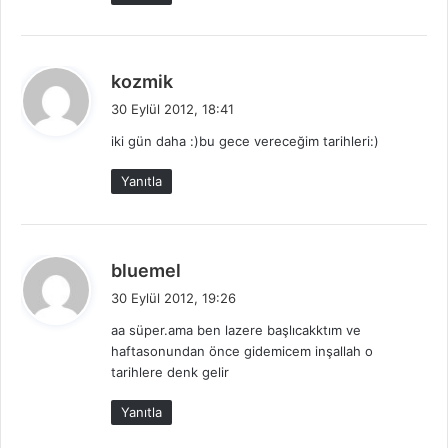
d
kozmik
e
30 Eylül 2012, 18:41
d
iki gün daha :)bu gece vereceğim tarihleri:)
i
k
Yanıtla
i
:
d
bluemel
e
30 Eylül 2012, 19:26
d
aa süper.ama ben lazere başlıcakktım ve
i
haftasonundan önce gidemicem inşallah o
k
tarihlere denk gelir
i
:
Yanıtla