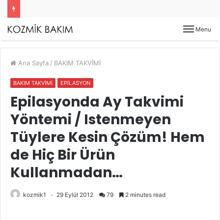
Menu
Ana Sayfa
/
BAKIM TAKVİMİ
BAKIM TAKVİMİ
EPİLASYON
Epilasyonda Ay Takvimi
Yöntemi / Istenmeyen
Tüylere Kesin Çözüm! Hem
de Hiç Bir Ürün
Kullanmadan…
kozmik1
29 Eylül 2012
79
2 minutes read