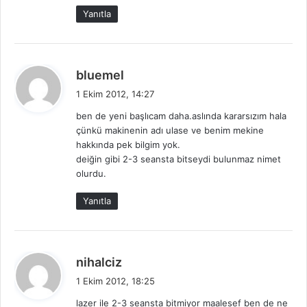
Yanıtla
d
bluemel
e
1 Ekim 2012, 14:27
d
ben de yeni başlıcam daha.aslında kararsızım hala
i
çünkü makinenin adı ulase ve benim mekine
k
hakkında pek bilgim yok.
i
deiğin gibi 2-3 seansta bitseydi bulunmaz nimet
:
olurdu.
Yanıtla
d
nihalciz
e
1 Ekim 2012, 18:25
d
lazer ile 2-3 seansta bitmiyor maalesef ben de ne
i