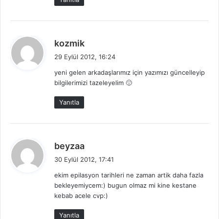
i
:
d
kozmik
e
29 Eylül 2012, 16:24
d
yeni gelen arkadaşlarımız için yazımızı güncelleyip
i
bilgilerimizi tazeleyelim 🙂
k
i
Yanıtla
:
d
beyzaa
e
30 Eylül 2012, 17:41
d
ekim epilasyon tarihleri ne zaman artik daha fazla
i
bekleyemiycem:) bugun olmaz mi kine kestane
k
kebab acele cvp:)
i
:
Yanıtla