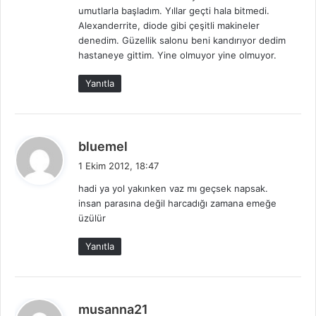
umutlarla başladım. Yıllar geçti hala bitmedi.
k
Alexanderrite, diode gibi çeşitli makineler
i
denedim. Güzellik salonu beni kandırıyor dedim
:
hastaneye gittim. Yine olmuyor yine olmuyor.
Yanıtla
d
bluemel
e
1 Ekim 2012, 18:47
d
hadi ya yol yakınken vaz mı geçsek napsak.
i
insan parasına değil harcadığı zamana emeğe
k
üzülür
i
:
Yanıtla
d
musanna21