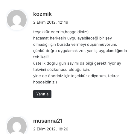
d
kozmik
e
2 Ekim 2012, 12:49
d
teşekkür ederim,hoşgeldiniz:)
i
hacamat herkesin uygulayabileceği bir şey
k
olmadığı için burada vermeyi düşünmüyorum.
i
çünkü doğru uygulamak zor, yanlış uygulandığında
:
tehlikeli!
üstelik doğru gün sayımı da bilgi gerektiriyor ay
takvimi sözkonusu olduğu için.
yine de öneriniz içinteşekkür ediyorum, tekrar
hoşgeldiniz:)
Yanıtla
d
musanna21
e
2 Ekim 2012, 18:26
d