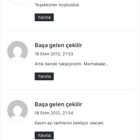
Teşekkürler hoşbulduk
i
k
Yanıtla
i
:
d
Başa gelen çekilir
e
18 Ekim 2012, 21:53
d
Artık bende takipçinizim. Merhabalar…
i
k
Yanıtla
i
:
d
Başa gelen çekilir
e
18 Ekim 2012, 21:54
d
Kasım ayı tarihlerini bekliyor olacam.
i
k
Yanıtla
i