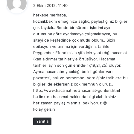
e
2 Ekim 2012, 11:40
d
herkese merhaba,
i
kozmikbakım emeğinize sağlık, paylaştığınız bilgiler
k
çok faydalı.. Bende bir süredir işlerimi ayın
i
durumuna göre ayarlamaya çalışmaktayım, bu
:
siteyi de keşfedince çok mutlu oldum.. Sizin
epilasyon ve arınma için verdiğiniz tarihler
Peygamber Efendimizin şifa için yaptırdığı hacamat
(kan aldırma) tarihleriyle örtüşüyor. Hacamat
tarihleri ayın son günlerinde(17,19,21,25) oluyor.
Ayrıca hacamatın yapıldığı belirli günler var;
pazartesi, salı ve perşembe. Verdiğiniz tarihlere bu
bilgileri de eklerseniz çok memnun oluruz..
http://www.hacamat.net/hacamat-gunleri.html
bu linkten hacamat hakkında bilgi alabilirsiniz
her zaman paylaşımlarınızı bekliyoruz 🙂
kolay gelsin
Yanıtla