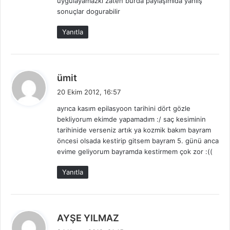
uygulayamazki zaten burda paylaşımıda yanlış
sonuçlar dogurabilir
Yanıtla
d
ümit
e
20 Ekim 2012, 16:57
d
ayrıca kasım epilasyoon tarihini dört gözle
i
bekliyorum ekimde yapamadım :/ saç kesiminin
k
tarihinide verseniz artık ya kozmik bakım bayram
i
öncesi olsada kestirip gitsem bayram 5. günü anca
:
evime geliyorum bayramda kestirmem çok zor :((
Yanıtla
d
AYŞE YILMAZ
e