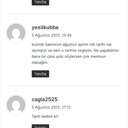
Yanıtla
:
d
yesilkubbe
e
5 Ağustos 2012, 15:45
d
kozmik bakımcım ağustos ayının tek tarihi var
i
demiştin ve ben o tarihte regliyim. Ne yapabilirim
k
bana bir çıkış yolu söylersen çok memnun
i
olacağım.
:
Yanıtla
d
cagla2525
e
5 Ağustos 2012, 17:12
d
Tarih bellimi ki?
i
k
Yanıtla