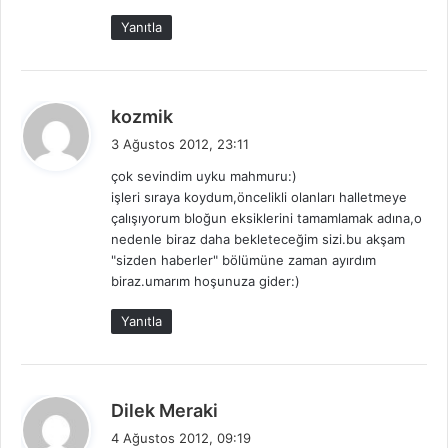
Yanıtla
d
kozmik
e
3 Ağustos 2012, 23:11
d
çok sevindim uyku mahmuru:)
i
işleri sıraya koydum,öncelikli olanları halletmeye
k
çalışıyorum bloğun eksiklerini tamamlamak adına,o
i
nedenle biraz daha bekleteceğim sizi.bu akşam
:
"sizden haberler" bölümüne zaman ayırdım
biraz.umarım hoşunuza gider:)
Yanıtla
d
Dilek Meraki
e
4 Ağustos 2012, 09:19