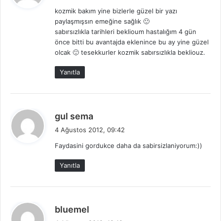
d
kozmik bakım yine bizlerle güzel bir yazı
i
paylaşmışsın emeğine sağlık 🙂
k
sabırsızlıkla tarihleri beklioum hastalığım 4 gün
i
önce bitti bu avantajda eklenince bu ay yine güzel
:
olcak 🙂 tesekkurler kozmik sabırsızlıkla bekliouz.
Yanıtla
d
gul sema
e
4 Ağustos 2012, 09:42
d
Faydasini gordukce daha da sabirsizlaniyorum:))
i
k
Yanıtla
i
:
d
bluemel
e