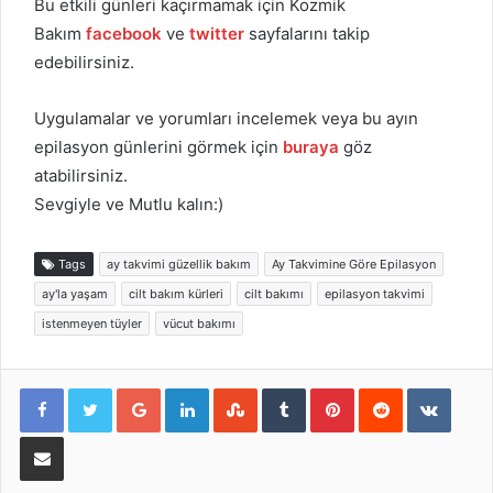
Bu etkili günleri kaçırmamak için Kozmik
Bakım
facebook
ve
twitter
sayfalarını takip
edebilirsiniz.
Uygulamalar ve yorumları incelemek veya bu ayın
epilasyon günlerini görmek için
buraya
göz
atabilirsiniz.
Sevgiyle ve Mutlu kalın:)
Tags
ay takvimi güzellik bakım
Ay Takvimine Göre Epilasyon
ay'la yaşam
cilt bakım kürleri
cilt bakımı
epilasyon takvimi
istenmeyen tüyler
vücut bakımı
Google+
LinkedIn
StumbleUpon
Tumblr
Pinterest
Reddit
VKont
E-Posta ile paylaş