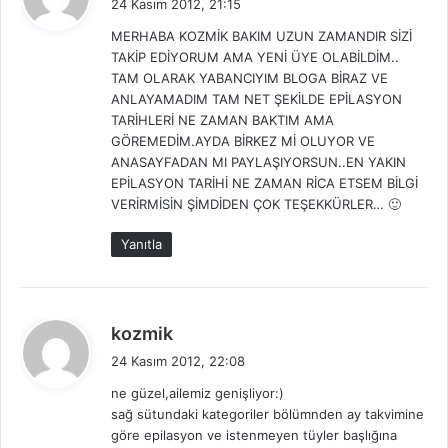
24 Kasım 2012, 21:15
d
MERHABA KOZMİK BAKIM UZUN ZAMANDIR SİZİ
i
TAKİP EDİYORUM AMA YENİ ÜYE OLABİLDİM..
k
TAM OLARAK YABANCIYIM BLOGA BİRAZ VE
i
ANLAYAMADIM TAM NET ŞEKİLDE EPİLASYON
:
TARİHLERİ NE ZAMAN BAKTIM AMA
GÖREMEDİM.AYDA BİRKEZ Mİ OLUYOR VE
ANASAYFADAN MI PAYLAŞIYORSUN..EN YAKIN
EPİLASYON TARİHİ NE ZAMAN RİCA ETSEM BİLGİ
VERİRMİSİN ŞİMDİDEN ÇOK TEŞEKKÜRLER… 🙂
Yanıtla
d
kozmik
e
24 Kasım 2012, 22:08
d
ne güzel,ailemiz genişliyor:)
i
sağ sütundaki kategoriler bölümnden ay takvimine
k
göre epilasyon ve istenmeyen tüyler başlığına
i