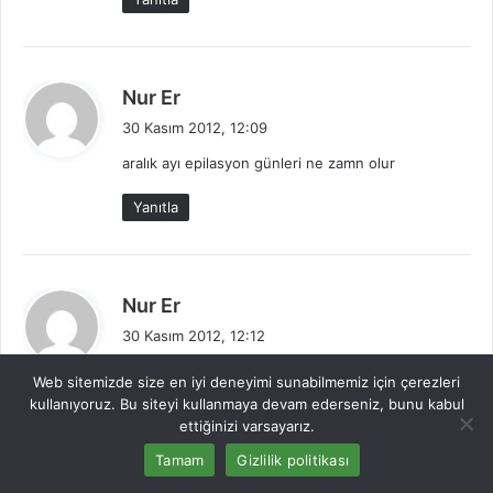
i
:
d
Nur Er
e
30 Kasım 2012, 12:09
d
aralık ayı epilasyon günleri ne zamn olur
i
k
Yanıtla
i
:
d
Nur Er
e
30 Kasım 2012, 12:12
d
bende size yeni katıldım ve takip ediyorum acilen
i
Web sitemizde size en iyi deneyimi sunabilmemiz için çerezleri
epilasyona gitmem lazım yani aralıgın kaçı günü
k
kullanıyoruz. Bu siteyi kullanmaya devam ederseniz, bunu kabul
olursa kuaförümden randevu alcam
ettiğinizi varsayarız.
i
:
Tamam
Gizlilik politikası
Yanıtla