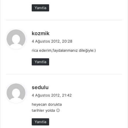
:
Yanıtla
d
kozmik
e
4 Ağustos 2012, 20:28
d
rica ederim,faydalanmanız dileğiyle:)
i
k
Yanıtla
i
:
d
sedulu
e
4 Ağustos 2012, 21:42
d
heyecan dorukta
i
tarihler yolda 🙂
k
i
Yanıtla
: