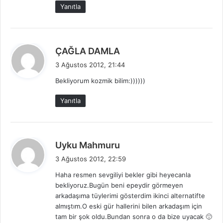
:
Yanıtla
d
ÇAĞLA DAMLA
e
3 Ağustos 2012, 21:44
d
Bekliyorum kozmik bilim:))))))
i
k
Yanıtla
i
:
d
Uyku Mahmuru
e
3 Ağustos 2012, 22:59
d
Haha resmen sevgiliyi bekler gibi heyecanla
i
bekliyoruz.Bugün beni epeydir görmeyen
k
arkadaşıma tüylerimi gösterdim ikinci alternatifte
i
almıştım.O eski gür hallerini bilen arkadaşım için
:
tam bir şok oldu.Bundan sonra o da bize uyacak 🙂