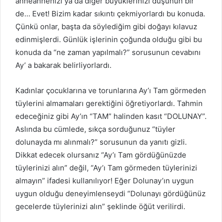
anneannenizi ya da diğer büyüklerinizi düşünün bir
de… Evet! Bizim kadar sıkıntı çekmiyorlardı bu konuda.
Çünkü onlar, başta da söylediğim gibi doğayı kılavuz
edinmişlerdi. Günlük işlerinin çoğunda olduğu gibi bu
konuda da “ne zaman yapılmalı?” sorusunun cevabını
Ay’ a bakarak belirliyorlardı.
Kadınlar çocuklarına ve torunlarına Ay’ı Tam görmeden
tüylerini almamaları gerektiğini öğretiyorlardı. Tahmin
edeceğiniz gibi Ay’ın “TAM” halinden kasıt “DOLUNAY”.
Aslında bu cümlede, sıkça sorduğunuz “tüyler
dolunayda mı alınmalı?” sorusunun da yanıtı gizli.
Dikkat edecek olursanız “Ay’ı Tam gördüğünüzde
tüylerinizi alın” değil, “Ay’ı Tam görmeden tüylerinizi
almayın” ifadesi kullanılıyor! Eğer Dolunay’ın uygun
uygun olduğu deneyimlenseydi “Dolunayı gördüğünüz
gecelerde tüylerinizi alın” şeklinde öğüt verilirdi.