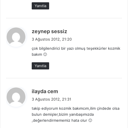
k
Yanıtla
i
:
d
zeynep sessiz
e
3 Ağustos 2012, 21:20
d
çok bilgilendirici bir yazı olmuş teşekkürler kozmik
i
bakım 🙂
k
i
Yanıtla
:
d
ilayda cem
e
3 Ağustos 2012, 21:31
d
takip ediyorum kozmik bakımcım,ilim çindede olsa
i
bulun demişler,bizim yanıbaşımızda
k
,değerlendirmememiz hata olur 🙂
i