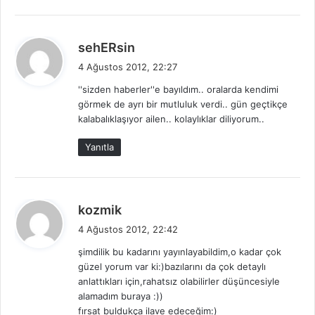
d
sehERsin
e
4 Ağustos 2012, 22:27
d
''sizden haberler''e bayıldım.. oralarda kendimi
i
görmek de ayrı bir mutluluk verdi.. gün geçtikçe
k
kalabalıklaşıyor ailen.. kolaylıklar diliyorum..
i
:
Yanıtla
d
kozmik
e
4 Ağustos 2012, 22:42
d
şimdilik bu kadarını yayınlayabildim,o kadar çok
i
güzel yorum var ki:)bazılarını da çok detaylı
k
anlattıkları için,rahatsız olabilirler düşüncesiyle
i
alamadım buraya :))
:
fırsat buldukça ilave edeceğim:)