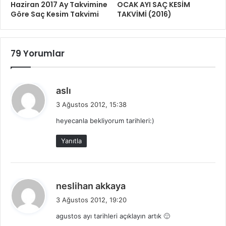
Haziran 2017 Ay Takvimine
OCAK AYI SAÇ KESİM
Göre Saç Kesim Takvimi
TAKVİMİ (2016)
79 Yorumlar
d
aslı
e
3 Ağustos 2012, 15:38
d
heyecanla bekliyorum tarihleri:)
i
k
Yanıtla
i
:
d
neslihan akkaya
e
3 Ağustos 2012, 19:20
d
agustos ayı tarihleri açıklayın artık 🙂
i