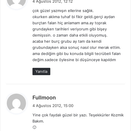
4 Ağustos 2012, 12:12
d
çok güzel yazmışın ellerine sağlık.
i
okurken aklıma tuhaf bi fikir geldi.gerçi aydan
k
burçtan falan hiç anlamam ama.ay toprak
i
grundayken tarihleri veriyorum gibi bişey
:
demişssin. o zaman daha etkili oluyomuş.
acaba her burç grubu ay tam da kendi
grubundayken alsa sonuç nasıl olur merak ettim.
ama dediğim gibi bu konuda bilgili tecrübeli falan
değim.sadece öylesine bi düşünceye kapıldım
Yanıtla
d
Fullmoon
e
4 Ağustos 2012, 15:00
d
Yine çok faydalı güzel bir yazı. Teşekkürler Kozmik
i
Bakım.
k
🙂
i