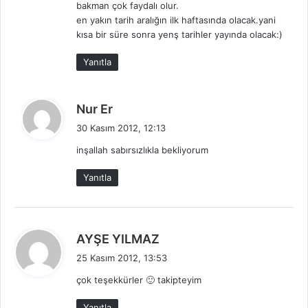
bakman çok faydalı olur.
:
en yakın tarih aralığın ilk haftasında olacak.yani
kısa bir süre sonra yenş tarihler yayında olacak:)
Yanıtla
d
Nur Er
e
30 Kasım 2012, 12:13
d
inşallah sabırsızlıkla bekliyorum
i
k
Yanıtla
i
:
d
AYŞE YILMAZ
e
25 Kasım 2012, 13:53
d
çok teşekkürler 🙂 takipteyim
i
k
Yanıtla