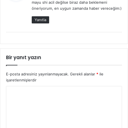
mayu shi acil değilse biraz daha beklemeni
i
öneriyorum, en uygun zamanda haber vereceğim:)
k
i
Yanıtla
:
Bir yanıt yazın
E-posta adresiniz yayınlanmayacak.
Gerekli alanlar
*
ile
işaretlenmişlerdir