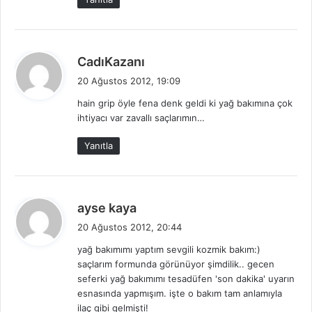
d
CadıKazanı
e
20 Ağustos 2012, 19:09
d
hain grip öyle fena denk geldi ki yağ bakımına çok
i
ihtiyacı var zavallı saçlarımın…
k
i
Yanıtla
:
d
ayse kaya
e
20 Ağustos 2012, 20:44
d
yağ bakımımı yaptım sevgili kozmik bakım:)
i
saçlarım formunda görünüyor şimdilik.. gecen
k
seferki yağ bakımımı tesadüfen 'son dakika' uyarın
i
esnasında yapmışım. işte o bakım tam anlamıyla
:
ilaç gibi gelmişti!