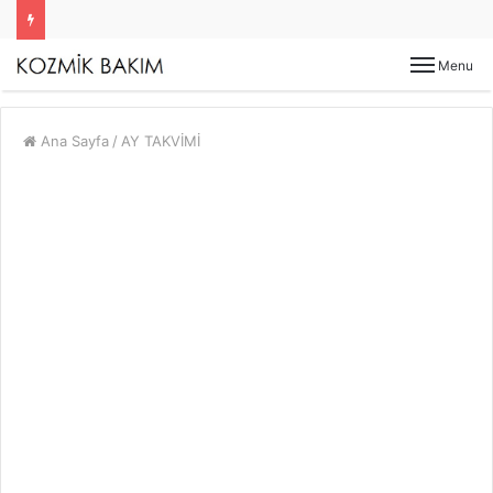
Menu
Ana Sayfa
/
AY TAKVİMİ