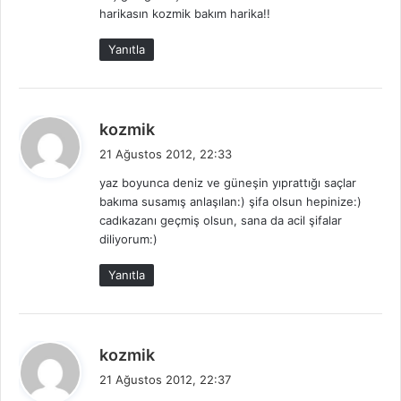
harikasın kozmik bakım harika!!
Yanıtla
d
kozmik
e
21 Ağustos 2012, 22:33
d
yaz boyunca deniz ve güneşin yıprattığı saçlar
i
bakıma susamış anlaşılan:) şifa olsun hepinize:)
k
cadıkazanı geçmiş olsun, sana da acil şifalar
i
diliyorum:)
:
Yanıtla
d
kozmik
e
21 Ağustos 2012, 22:37
d