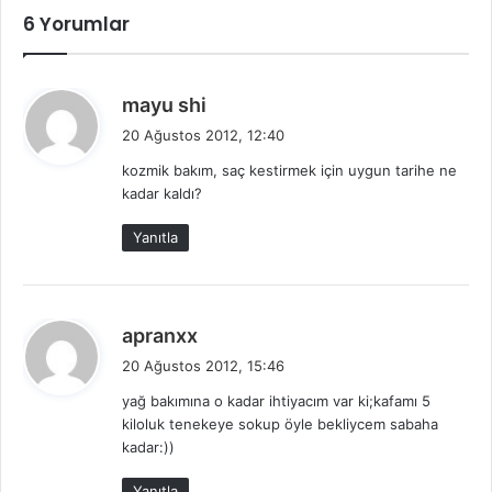
6 Yorumlar
d
mayu shi
e
20 Ağustos 2012, 12:40
d
kozmik bakım, saç kestirmek için uygun tarihe ne
i
kadar kaldı?
k
i
Yanıtla
:
d
apranxx
e
20 Ağustos 2012, 15:46
d
yağ bakımına o kadar ihtiyacım var ki;kafamı 5
i
kiloluk tenekeye sokup öyle bekliycem sabaha
k
kadar:))
i
:
Yanıtla