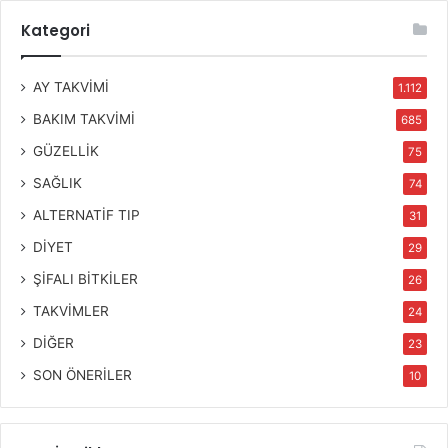
Kategori
AY TAKVİMİ
1.112
BAKIM TAKVİMİ
685
GÜZELLİK
75
SAĞLIK
74
ALTERNATİF TIP
31
DİYET
29
ŞİFALI BİTKİLER
26
TAKVİMLER
24
DİĞER
23
SON ÖNERİLER
10