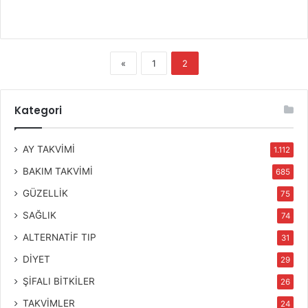
«
1
2
Kategori
AY TAKVİMİ
1.112
BAKIM TAKVİMİ
685
GÜZELLİK
75
SAĞLIK
74
ALTERNATİF TIP
31
DİYET
29
ŞİFALI BİTKİLER
26
TAKVİMLER
24