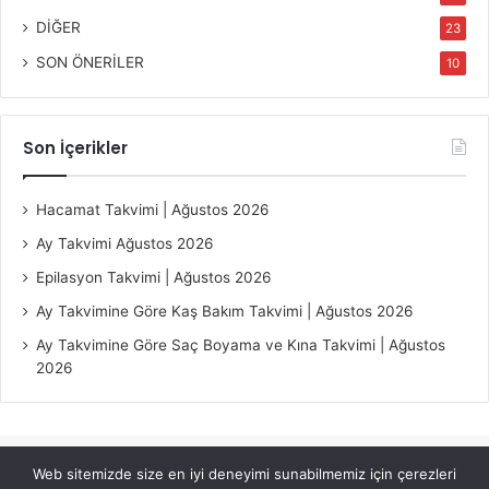
DİĞER
23
SON ÖNERİLER
10
Son İçerikler
Hacamat Takvimi | Ağustos 2026
Ay Takvimi Ağustos 2026
Epilasyon Takvimi | Ağustos 2026
Ay Takvimine Göre Kaş Bakım Takvimi | Ağustos 2026
Ay Takvimine Göre Saç Boyama ve Kına Takvimi | Ağustos
2026
Web sitemizde size en iyi deneyimi sunabilmemiz için çerezleri
© Copyright 2026, All Rights Reserved |
Jannah Theme by