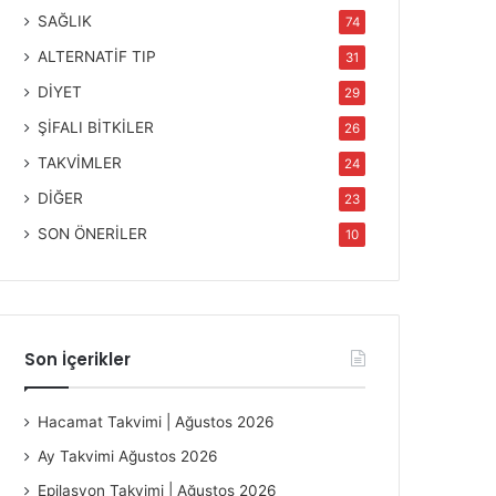
SAĞLIK
74
ALTERNATİF TIP
31
DİYET
29
ŞİFALI BİTKİLER
26
TAKVİMLER
24
DİĞER
23
SON ÖNERİLER
10
Son İçerikler
Hacamat Takvimi | Ağustos 2026
Ay Takvimi Ağustos 2026
Epilasyon Takvimi | Ağustos 2026