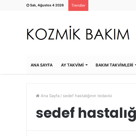
Salı, Ağustos 4 2026
Trendler
ANA SAYFA
AY TAKVİMİ
BAKIM TAKVİMLERİ
Ana Sayfa
/
sedef hastalığının tedavisi
sedef hastalığ