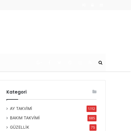
Random
Log
Sidebar
Article
In
Ara
Kategori
AY TAKVİMİ
1.112
BAKIM TAKVİMİ
685
GÜZELLİK
75