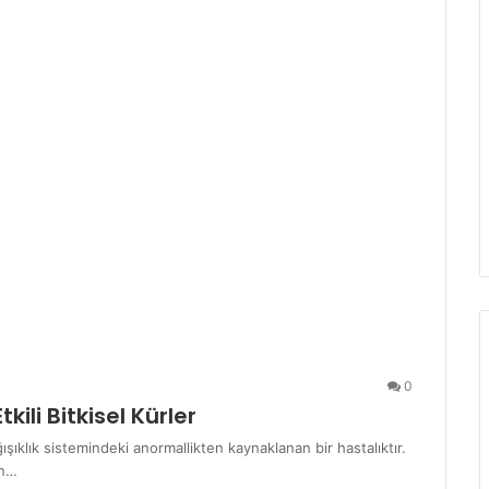
0
ili Bitkisel Kürler
ğışıklık sistemindeki anormallikten kaynaklanan bir hastalıktır.
an…