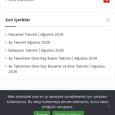
10
Son İçerikler
Hacamat Takvimi | Ağustos 2026
Ay Takvimi Ağustos 2026
Epilasyon Takvimi | Ağustos 2026
Ay Takvimine Göre Kaş Bakım Takvimi | Ağustos 2026
Ay Takvimine Göre Saç Boyama ve Kına Takvimi | Ağustos
2026
Web sitemizde size en iyi deneyimi sunabilmemiz için çerezleri
© Copyright 2026, All Rights Reserved |
Jannah Theme by
kullanıyoruz. Bu siteyi kullanmaya devam ederseniz, bunu kabul
TieLabs
ettiğinizi varsayarız.
Tamam
Gizlilik politikası