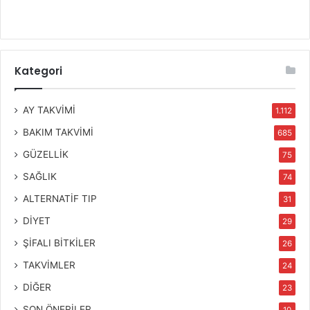
Kategori
AY TAKVİMİ
1.112
BAKIM TAKVİMİ
685
GÜZELLİK
75
SAĞLIK
74
ALTERNATİF TIP
31
DİYET
29
ŞİFALI BİTKİLER
26
TAKVİMLER
24
DİĞER
23
SON ÖNERİLER