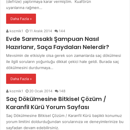
(defrize) yaptırmaya karar vermiştim. Kuaförün
uyarılarına rağmen…
Daha Fazla »
kozmik1
11 Aralık 2014
144
Evde Sarımsaklı Şampuan Nasıl
Hazırlanır, Saça Faydaları Nelerdir?
Mevsimin de etkisiyle olsa gerek son zamanlarda saç dökülmesi
ile ilgili soruların yoğunluğu dikkat çekici hale geldi. Burada saç
dökülmesini durdurmaya…
Daha Fazla »
kozmik1
20 Ocak 2014
148
Saç Dökülmesine Bitkisel Çözüm /
Karanfil Kürü Yorum Sayfası
Saç Dökülmesine Bitkisel Çözüm / Karanfil Kürü başlıklı konumuz
yorum limitini doldurduğundan sorularınıza ve deneyimlerinize bu
sayfadan devam edebilirsiniz.