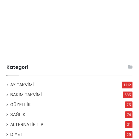
Kategori
AY TAKVİMİ
1.112
BAKIM TAKVİMİ
685
GÜZELLİK
75
SAĞLIK
74
ALTERNATİF TIP
31
DİYET
29