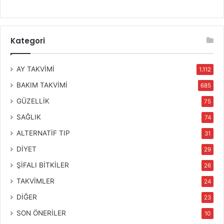
Kategori
AY TAKVİMİ
1.112
BAKIM TAKVİMİ
685
GÜZELLİK
75
SAĞLIK
74
ALTERNATİF TIP
31
DİYET
29
ŞİFALI BİTKİLER
26
TAKVİMLER
24
DİĞER
23
SON ÖNERİLER
10