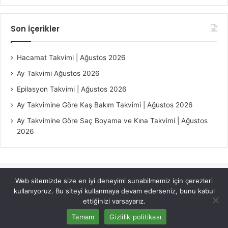
Son İçerikler
Hacamat Takvimi | Ağustos 2026
Ay Takvimi Ağustos 2026
Epilasyon Takvimi | Ağustos 2026
Ay Takvimine Göre Kaş Bakım Takvimi | Ağustos 2026
Ay Takvimine Göre Saç Boyama ve Kına Takvimi | Ağustos
2026
Web sitemizde size en iyi deneyimi sunabilmemiz için çerezleri
© Copyright 2026, All Rights Reserved |
Jannah Theme by
kullanıyoruz. Bu siteyi kullanmaya devam ederseniz, bunu kabul
TieLabs
ettiğinizi varsayarız.
Tamam
Gizlilik politikası