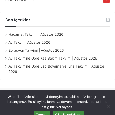
10
Son İçerikler
Hacamat Takvimi | Ağustos 2026
Ay Takvimi Ağustos 2026
Epilasyon Takvimi | Ağustos 2026
Ay Takvimine Göre Kaş Bakım Takvimi | Ağustos 2026
Ay Takvimine Göre Saç Boyama ve Kına Takvimi | Ağustos
2026
Web sitemizde size en iyi deneyimi sunabilmemiz için çerezleri
© Copyright 2026, All Rights Reserved |
Jannah Theme by
kullanıyoruz. Bu siteyi kullanmaya devam ederseniz, bunu kabul
TieLabs
ettiğinizi varsayarız.
Tamam
Gizlilik politikası