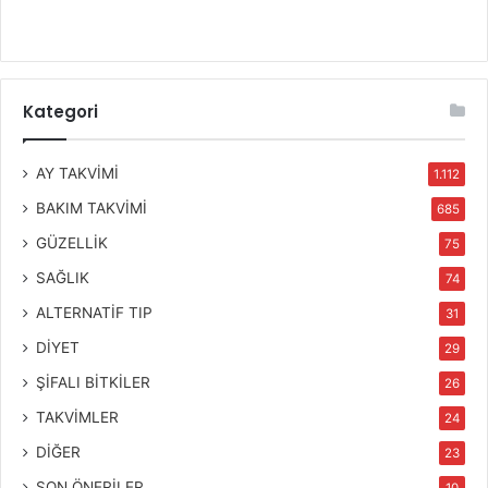
Kategori
AY TAKVİMİ
1.112
BAKIM TAKVİMİ
685
GÜZELLİK
75
SAĞLIK
74
ALTERNATİF TIP
31
DİYET
29
ŞİFALI BİTKİLER
26
TAKVİMLER
24
DİĞER
23
SON ÖNERİLER