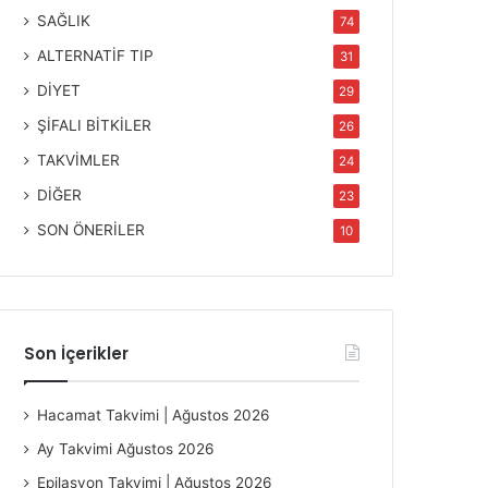
SAĞLIK
74
ALTERNATİF TIP
31
DİYET
29
ŞİFALI BİTKİLER
26
TAKVİMLER
24
DİĞER
23
SON ÖNERİLER
10
Son İçerikler
Hacamat Takvimi | Ağustos 2026
Ay Takvimi Ağustos 2026
Epilasyon Takvimi | Ağustos 2026