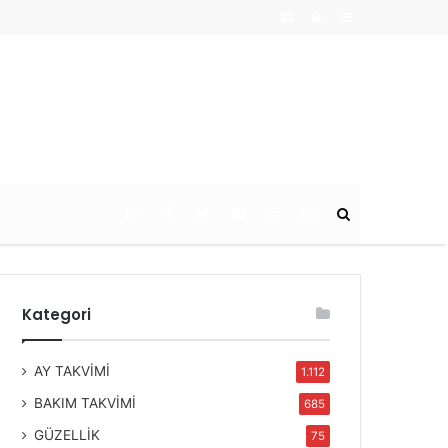
Random
Log
Sidebar
Article
In
Ara
Kategori
AY TAKVİMİ
1.112
BAKIM TAKVİMİ
685
GÜZELLİK
75