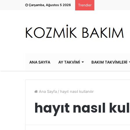
Çarşamba, Ağustos 5 2026
Trendler
ANA SAYFA
AY TAKVİMİ
BAKIM TAKVİMLERİ
Ana Sayfa
/
hayıt nasıl kullanılır
hayıt nasıl kul