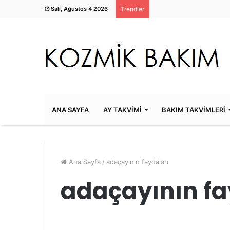
Salı, Ağustos 4 2026
Trendler
ANA SAYFA
AY TAKVİMİ
BAKIM TAKVİMLERİ
Ana Sayfa
/
adaçayının faydaları
adaçayının fa