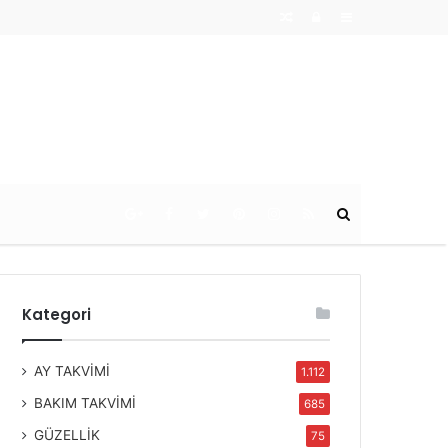
Random
Log
Sidebar
Article
In
Ara
Kategori
AY TAKVİMİ
1.112
BAKIM TAKVİMİ
685
GÜZELLİK
75