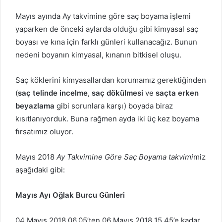
Mayıs ayında Ay takvimine göre saç boyama işlemi
yaparken de önceki aylarda olduğu gibi kimyasal saç
boyası ve kına için farklı günleri kullanacağız. Bunun
nedeni boyanın kimyasal, kınanın bitkisel oluşu.
Saç köklerini kimyasallardan korumamız gerektiğinden
(
saç telinde incelme
,
saç dökülmesi
ve
saçta
erken
beyazlama
gibi sorunlara karşı) boyada biraz
kısıtlanıyorduk. Buna rağmen ayda iki üç kez boyama
fırsatımız oluyor.
Mayıs 2018
Ay Takvimine Göre Saç Boyama takvimi
miz
aşağıdaki gibi:
Mayıs Ayı Oğlak Burcu Günleri
04 Mayıs 2018 06.05’ten 06 Mayıs 2018 15.45’e kadar