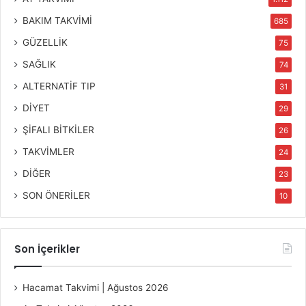
BAKIM TAKVİMİ
685
GÜZELLİK
75
SAĞLIK
74
ALTERNATİF TIP
31
DİYET
29
ŞİFALI BİTKİLER
26
TAKVİMLER
24
DİĞER
23
SON ÖNERİLER
10
Son İçerikler
Hacamat Takvimi | Ağustos 2026