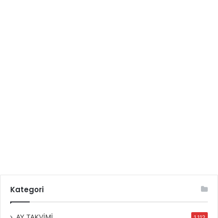
Kategori
AY TAKVİMİ
1.112