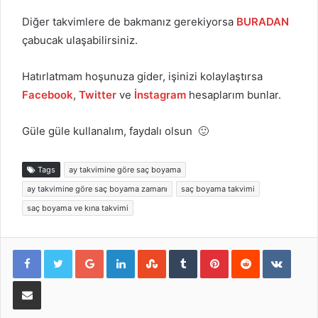
Diğer takvimlere de bakmanız gerekiyorsa
BURADAN
çabucak ulaşabilirsiniz.
Hatırlatmam hoşunuza gider, işinizi kolaylaştırsa
Facebook
,
Twitter
ve
İnstagram
hesaplarım bunlar.
Güle güle kullanalım, faydalı olsun 🙂
Tags
ay takvimine göre saç boyama
ay takvimine göre saç boyama zamanı
saç boyama takvimi
saç boyama ve kına takvimi
Google+
LinkedIn
StumbleUpon
Tumblr
Pinterest
Reddit
VKont
E-Posta ile paylaş