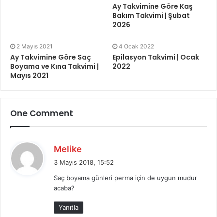
Ay Takvimine Göre Kaş
Bakım Takvimi | Şubat
2026
2 Mayıs 2021
4 Ocak 2022
Ay Takvimine Göre Saç
Epilasyon Takvimi | Ocak
Boyama ve Kına Takvimi |
2022
Mayıs 2021
One Comment
d
Melike
e
3 Mayıs 2018, 15:52
d
Saç boyama günleri perma için de uygun mudur
i
acaba?
k
i
Yanıtla
: