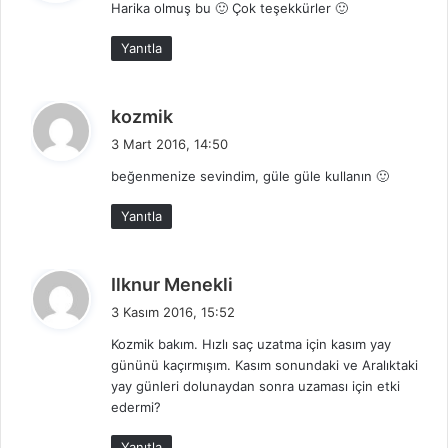
Harika olmuş bu 🙂 Çok teşekkürler 🙂
i
k
Yanıtla
i
:
d
kozmik
e
3 Mart 2016, 14:50
d
beğenmenize sevindim, güle güle kullanın 🙂
i
k
Yanıtla
i
:
d
Ilknur Menekli
e
3 Kasım 2016, 15:52
d
Kozmik bakım. Hızlı saç uzatma için kasım yay
i
gününü kaçırmışım. Kasım sonundaki ve Aralıktaki
k
yay günleri dolunaydan sonra uzaması için etki
i
edermi?
:
Yanıtla