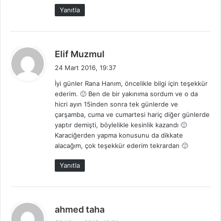
Yanıtla
d
Elif Muzmul
e
24 Mart 2016, 19:37
d
İyi günler Rana Hanım, öncelikle bilgi için teşekkür
i
ederim. 🙂 Ben de bir yakınıma sordum ve o da
k
hicri ayın 15inden sonra tek günlerde ve
i
çarşamba, cuma ve cumartesi hariç diğer günlerde
:
yaptır demişti, böylelikle kesinlik kazandı 🙂
Karaciğerden yapma konusunu da dikkate
alacağım, çok teşekkür ederim tekrardan 🙂
Yanıtla
d
ahmed taha
e