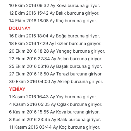
10 Ekim 2016 09:32 Ay Kova burcuna giriyor.
12 Ekim 2016 15:42 Ay Balık burcuna giriyor.
14 Ekim 2016 18:08 Ay Koç burcuna giriyor.
DOLUNAY
16 Ekim 2016 18:04 Ay Boğa burcuna giriyor.
18 Ekim 2016 17:29 Ay İkizler burcuna giriyor.
20 Ekim 2016 18:28 Ay Yengeç burcuna giriyor.
22 Ekim 2016 22:34 Ay Aslan burcuna giriyor.
25 Ekim 2016 06:16 Ay Başak burcuna giriyor.
27 Ekim 2016 16:50 Ay Terazi burcuna giriyor.
30 Ekim 2016 04:00 Ay Akrep burcuna giriyor.
YENİAY
1 Kasım 2016 16:43 Ay Yay burcuna giriyor.
4 Kasım 2016 05:05 Ay Oğlak burcuna giriyor.
6 Kasım 2016 15:55 Ay Kova burcuna giriyor.
8 Kasım 2016 23:45 Ay Balık burcuna giriyor.
11 Kasım 2016 03:44 Ay Koç burcuna giriyor.