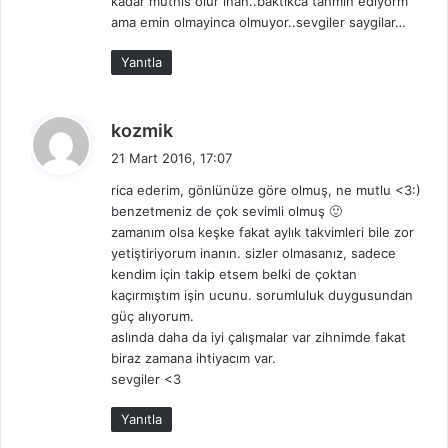
kadar muthis olur inan..baktikca tahmin ediyorm
ama emin olmayinca olmuyor..sevgiler saygilar…
Yanıtla
d
kozmik
e
21 Mart 2016, 17:07
d
rica ederim, gönlünüze göre olmuş, ne mutlu <3:)
i
benzetmeniz de çok sevimli olmuş 🙂
k
zamanım olsa keşke fakat aylık takvimleri bile zor
i
yetiştiriyorum inanın. sizler olmasanız, sadece
:
kendim için takip etsem belki de çoktan
kaçırmıştım işin ucunu. sorumluluk duygusundan
güç alıyorum.
aslında daha da iyi çalışmalar var zihnimde fakat
biraz zamana ihtiyacım var.
sevgiler <3
Yanıtla