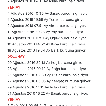
2 Ağustos 2016 04:11 Ay Aslan burcuna giriyor.
YENİAY
4 Ağustos 2016 10:33 Ay Başak burcuna giriyor.
6 Ağustos 2016 19:56 Ay Terazi burcuna giriyor.
9 Ağustos 2016 07:51 Ay Akrep burcuna giriyor.
11 Ağustos 2016 20:23 Ay Yay burcuna giriyor.
14 Ağustos 2016 07:11 Ay Oğlak burcuna giriyor.
16 Ağustos 2016 14:52 Ay Kova burcuna giriyor.
18 Ağustos 2016 19:34 Ay Balık burcuna giriyor.
DOLUNAY
20 Ağustos 2016 22:18 Ay Koç burcuna giriyor.
23 Ağustos 2016 00:19 Ay Boğa burcuna giriyor.
25 Ağustos 2016 02:39 Ay İkizler burcuna giriyor.
27 Ağustos 2016 06:06 Ay Yengeç burcuna giriyor.
29 Ağustos 2016 11:11 Ay Aslan burcuna giriyor.
31 Ağustos 2016 18:22 Ay Başak burcuna giriyor.
YENİAY
3 Eylül 2016 03:55 Ay Terazi burcuna giriyor.