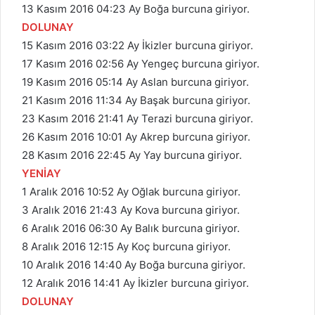
13 Kasım 2016 04:23 Ay Boğa burcuna giriyor.
DOLUNAY
15 Kasım 2016 03:22 Ay İkizler burcuna giriyor.
17 Kasım 2016 02:56 Ay Yengeç burcuna giriyor.
19 Kasım 2016 05:14 Ay Aslan burcuna giriyor.
21 Kasım 2016 11:34 Ay Başak burcuna giriyor.
23 Kasım 2016 21:41 Ay Terazi burcuna giriyor.
26 Kasım 2016 10:01 Ay Akrep burcuna giriyor.
28 Kasım 2016 22:45 Ay Yay burcuna giriyor.
YENİAY
1 Aralık 2016 10:52 Ay Oğlak burcuna giriyor.
3 Aralık 2016 21:43 Ay Kova burcuna giriyor.
6 Aralık 2016 06:30 Ay Balık burcuna giriyor.
8 Aralık 2016 12:15 Ay Koç burcuna giriyor.
10 Aralık 2016 14:40 Ay Boğa burcuna giriyor.
12 Aralık 2016 14:41 Ay İkizler burcuna giriyor.
DOLUNAY