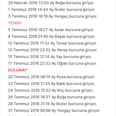
29 Haziran 2016 13:03 Ay Boğa burcuna giriyor.
1 Temmuz 2016 14:44 Ay İkizler burcuna giriyor.
3 Temmuz 2016 16:19 Ay Yengeç burcuna giriyor.
YENİAY
5 Temmuz 2016 19:27 Ay Aslan burcuna giriyor.
8 Temmuz 2016 01:40 Ay Başak burcuna giriyor.
10 Temmuz 2016 11:32 Ay Terazi burcuna giriyor.
12 Temmuz 2016 23:52 Ay Akrep burcuna giriyor.
15 Temmuz 2016 12:14 Ay Yay burcuna giriyor.
17 Temmuz 2016 22:32 Ay Oğlak burcuna giriyor.
DOLUNAY
20 Temmuz 2016 06:10 Ay Kova burcuna giriyor.
22 Temmuz 2016 11:35 Ay Balık burcuna giriyor.
24 Temmuz 2016 15:32 Ay Koç burcuna giriyor.
26 Temmuz 2016 18:37 Ay Boğa burcuna giriyor.
28 Temmuz 2016 21:16 Ay İkizler burcuna giriyor.
31 Temmuz 2016 00:08 Ay Yengeç burcuna giriyor.