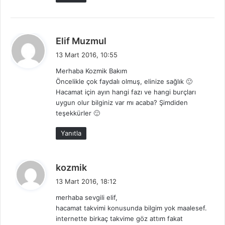
d
Elif Muzmul
e
13 Mart 2016, 10:55
d
Merhaba Kozmik Bakım
i
Öncelikle çok faydalı olmuş, elinize sağlık 🙂
k
Hacamat için ayın hangi fazı ve hangi burçları
i
uygun olur bilginiz var mı acaba? Şimdiden
:
teşekkürler 🙂
Yanıtla
d
kozmik
e
13 Mart 2016, 18:12
d
merhaba sevgili elif,
i
hacamat takvimi konusunda bilgim yok maalesef.
k
internette birkaç takvime göz attım fakat
i