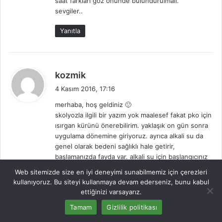
saat farkları göz önünde bulundurulmalı.
k
sevgiler..
i
:
Yanıtla
d
kozmik
e
4 Kasım 2016, 17:16
d
merhaba, hoş geldiniz 🙂
i
skolyozla ilgili bir yazım yok maalesef fakat pko için
k
ısırgan kürünü önerebilirim. yaklaşık on gün sonra
i
uygulama dönemine giriyoruz. ayrıca alkali su da
:
genel olarak bedeni sağlıklı hale getirir,
başlamanızda fayda var. alkali su için başlangıcınız
bu gece ya da en geç yarın olabilir. mümkünse bu
Web sitemizde size en iyi deneyimi sunabilmemiz için çerezleri
akşam. doğru zamanda başlamak sonucu her
kullanıyoruz. Bu siteyi kullanmaya devam ederseniz, bunu kabul
zaman hızlandırır.
ettiğinizi varsayarız.
şifa diliyorum <3
Tamam
Gizlilik politikası
Yanıtla