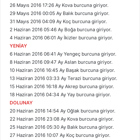
26 Mayıs 2016 17:26 Ay Kova burcuna giriyor.
29 Mayıs 2016 00:05 Ay Balık burcuna giriyor.
31 Mayıs 2016 04:09 Ay Koç burcuna giriyor.
2 Haziran 2016 05:46 Ay Boğa burcuna giriyor.
4 Haziran 2016 06:01 Ay İkizler burcuna giriyor.
YENİAY
6 Haziran 2016 06:41 Ay Yengeç burcuna giriyor.
8 Haziran 2016 09:47 Ay Aslan burcuna giriyor.
10 Haziran 2016 16:45 Ay Başak burcuna giriyor.
13 Haziran 2016 03:33 Ay Terazi burcuna giriyor.
15 Haziran 2016 16:18 Ay Akrep burcuna giriyor.
18 Haziran 2016 04:34 Ay Yay burcuna giriyor.
DOLUNAY
20 Haziran 2016 14:54 Ay Oğlak burcuna giriyor.
22 Haziran 2016 23:08 Ay Kova burcuna giriyor.
25 Haziran 2016 05:30 Ay Balık burcuna giriyor.
27 Haziran 2016 10:07 Ay Koç burcuna giriyor.