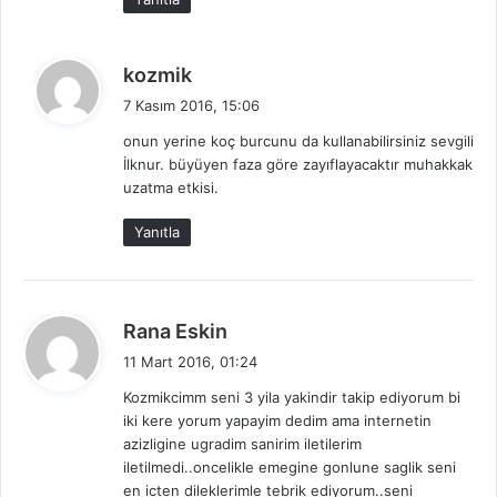
d
kozmik
e
7 Kasım 2016, 15:06
d
onun yerine koç burcunu da kullanabilirsiniz sevgili
i
İlknur. büyüyen faza göre zayıflayacaktır muhakkak
k
uzatma etkisi.
i
:
Yanıtla
d
Rana Eskin
e
11 Mart 2016, 01:24
d
Kozmikcimm seni 3 yila yakindir takip ediyorum bi
i
iki kere yorum yapayim dedim ama internetin
k
azizligine ugradim sanirim iletilerim
i
iletilmedi..oncelikle emegine gonlune saglik seni
:
en icten dileklerimle tebrik ediyorum..seni