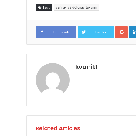
Tags
yeni ay ve dolunay takvimi
Goo
Facebook
Twitter
kozmik1
Related Articles