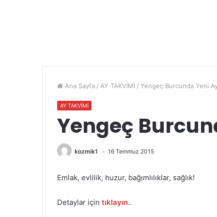
Ana Sayfa
/
AY TAKVİMİ
/
Yengeç Burcunda Yeni A
AY TAKVİMİ
Yengeç Burcun
kozmik1
16 Temmuz 2015
Emlak, evlilik, huzur, bağımlılıklar, sağlık!
Detaylar için
tıklayın
..