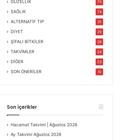
GÜZELLİK
75
SAĞLIK
74
ALTERNATİF TIP
31
DİYET
29
ŞİFALI BİTKİLER
26
TAKVİMLER
24
DİĞER
23
SON ÖNERİLER
10
Son İçerikler
Hacamat Takvimi | Ağustos 2026
Ay Takvimi Ağustos 2026