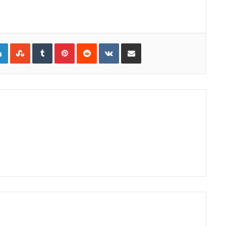
gle+
LinkedIn
StumbleUpon
Tumblr
Pinterest
Reddit
VKontakte
E-Posta ile paylaş