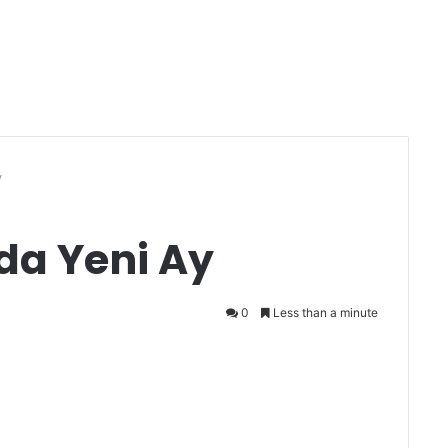
y
da Yeni Ay
0
Less than a minute