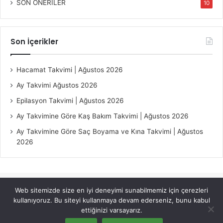
SON ÖNERİLER
10
Son İçerikler
Hacamat Takvimi | Ağustos 2026
Ay Takvimi Ağustos 2026
Epilasyon Takvimi | Ağustos 2026
Ay Takvimine Göre Kaş Bakım Takvimi | Ağustos 2026
Ay Takvimine Göre Saç Boyama ve Kına Takvimi | Ağustos
2026
Web sitemizde size en iyi deneyimi sunabilmemiz için çerezleri
© Copyright 2026, All Rights Reserved |
Jannah Theme by
kullanıyoruz. Bu siteyi kullanmaya devam ederseniz, bunu kabul
TieLabs
ettiğinizi varsayarız.