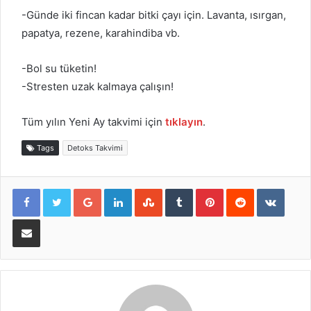
-Günde iki fincan kadar bitki çayı için. Lavanta, ısırgan,
papatya, rezene, karahindiba vb.
-Bol su tüketin!
-Stresten uzak kalmaya çalışın!
Tüm yılın Yeni Ay takvimi için
tıklayın
.
Tags
Detoks Takvimi
Google+
LinkedIn
StumbleUpon
Tumblr
Pinterest
Reddit
VKont
E-Posta ile paylaş