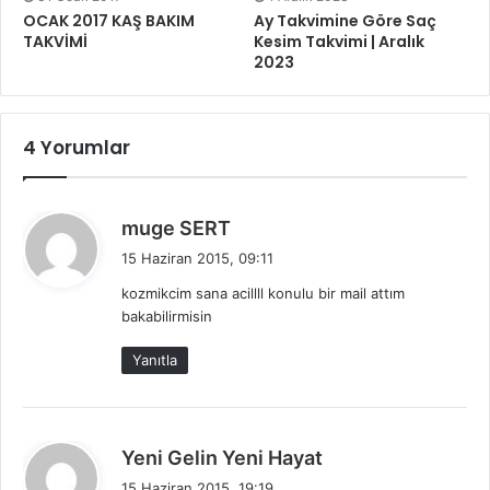
OCAK 2017 KAŞ BAKIM
Ay Takvimine Göre Saç
TAKVİMİ
Kesim Takvimi | Aralık
2023
4 Yorumlar
d
muge SERT
e
15 Haziran 2015, 09:11
d
kozmikcim sana acillll konulu bir mail attım
i
bakabilirmisin
k
i
Yanıtla
:
d
Yeni Gelin Yeni Hayat
e
15 Haziran 2015, 19:19