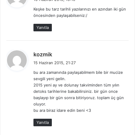
d
Keşke bu tarz tarihli yazılarınızı en azından iki gün
i
öncesinden paylaşabilseniz:/
k
i
Yanıtla
:
d
kozmik
e
15 Haziran 2015, 21:27
d
bu ara zamanında paylaşabilmem bile bir mucize
i
sevgili yeni gelin.
k
2015 yeni ay ve dolunay takviminden tüm yılın
i
detoks tarihlerine bakabilirsiniz. bir gün once
:
başlayıp bir gün sonra bitiriyoruz. toplam üç gün
oluyor.
bu ara biraz idare edin beni <3
Yanıtla