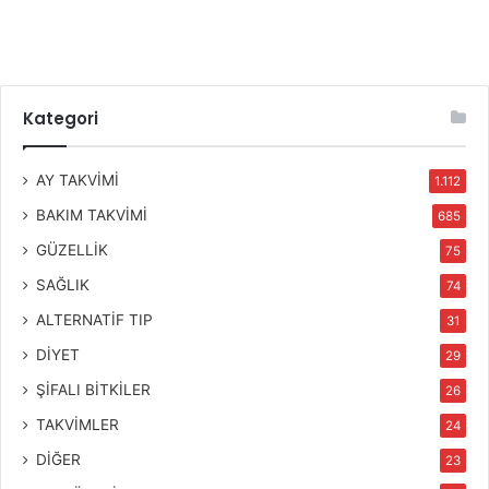
Kategori
AY TAKVİMİ
1.112
BAKIM TAKVİMİ
685
GÜZELLİK
75
SAĞLIK
74
ALTERNATİF TIP
31
DİYET
29
ŞİFALI BİTKİLER
26
TAKVİMLER
24
DİĞER
23