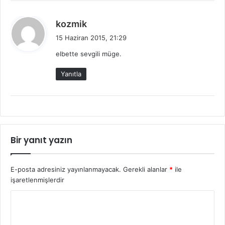
d
kozmik
e
15 Haziran 2015, 21:29
d
elbette sevgili müge.
i
k
Yanıtla
i
:
Bir yanıt yazın
E-posta adresiniz yayınlanmayacak.
Gerekli alanlar
*
ile
işaretlenmişlerdir